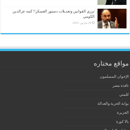
ترزي القوانين وتعديلات دستور العسكر!! كتبه عزالدين
الكومي
28 مارس، 2019
مواقع مختاره
الإخوان المسلمون
نافذة مصر
كلمتي
بوابة الحرية والعدالة
الجزيرة
يالا كورة