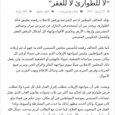
“لا للطوارئ لا للفقر”
15 أبريل، 2017
بيانات وتصريحات
اضف تعليق
188 زيارة
يؤكد التحالف الوطني لدعم الشرعية ورفض الانقلاب رفضه تطبيق حالة
الطوارئ، ويحذر من أن تُستخدم في التنازل عن جزيرتي تيران وصنافير
المصريتين وإرهاب الأزهر وتكميم الأفواه وإنهاء كل أشكال الرفض للفقر
وللفشل الحكومي المستمر.
كما يعلن التحالف رفضه لتأسيس مجلس السيسي الجديد؛ فهو لدعم إرهابه
بحق المواطنين، وليس لمواجهة الإرهاب الذي يتمدد في سيناء أو في كل
مكان بسبب سياساته القمعية، سواء بالتهجير أو التصفية الجسدية، ولن يفعل
ذلك المجلس الانقلابي شيئًا سوى مواجهة الفكر والرأي الحر، وتبرير قمع
الحريات وفرض المزيد من القيود على وسائل الإعلام ونهب المزيد من
الأموال.
ويشدد على أن مواجهة الإرهاب تتطلب إقرار العدل قبل كل شيء ولا تتطلب
فرض طوارئ في بلد تُحكم منذ أكثر من ثلاث سنوات بقانون الغاب الذي تقتل
عصابات السيسي بموجبه المواطنين في أي مكان، دون حكم من قضاء ولو
كان صوريًا، وكان أحدث مظهر لذلك ما حدث في البصارطة وأسيوط، وكذا
القتل في السجون بمنع العلاج، كما حدث مع الطالب كريم مدحت، نسأل الله
أن يتقبلهم وغيرهم من الأبرياء في الشهداء وأن يلهم ذويهم الصبر.