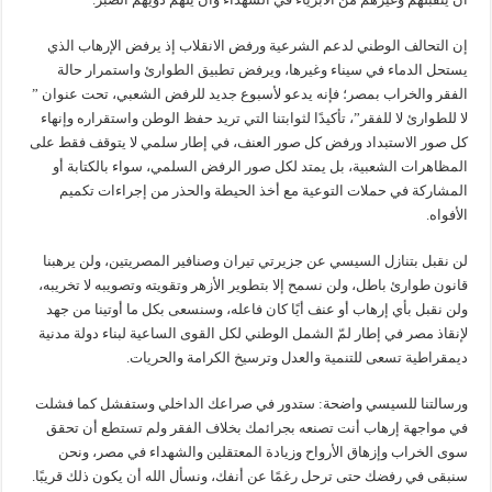
إن التحالف الوطني لدعم الشرعية ورفض الانقلاب إذ يرفض الإرهاب الذي
يستحل الدماء في سيناء وغيرها، ويرفض تطبيق الطوارئ واستمرار حالة
الفقر والخراب بمصر؛ فإنه يدعو لأسبوع جديد للرفض الشعبي، تحت عنوان ”
لا للطوارئ لا للفقر”، تأكيدًا لثوابتنا التي تريد حفظ الوطن واستقراره وإنهاء
كل صور الاستبداد ورفض كل صور العنف، في إطار سلمي لا يتوقف فقط على
المظاهرات الشعبية، بل يمتد لكل صور الرفض السلمي، سواء بالكتابة أو
المشاركة في حملات التوعية مع أخذ الحيطة والحذر من إجراءات تكميم
الأفواه.
لن نقبل بتنازل السيسي عن جزيرتي تيران وصنافير المصريتين، ولن يرهبنا
قانون طوارئ باطل، ولن نسمح إلا بتطوير الأزهر وتقويته وتصويبه لا تخريبه،
ولن نقبل بأي إرهاب أو عنف أيًا كان فاعله، وسنسعى بكل ما أوتينا من جهد
لإنقاذ مصر في إطار لمّ الشمل الوطني لكل القوى الساعية لبناء دولة مدنية
ديمقراطية تسعى للتنمية والعدل وترسيخ الكرامة والحريات.
ورسالتنا للسيسي واضحة: ستدور في صراعك الداخلي وستفشل كما فشلت
في مواجهة إرهاب أنت تصنعه بجرائمك بخلاف الفقر ولم تستطع أن تحقق
سوى الخراب وإزهاق الأرواح وزيادة المعتقلين والشهداء في مصر، ونحن
سنبقى في رفضك حتى ترحل رغمًا عن أنفك، ونسأل الله أن يكون ذلك قريبًا.