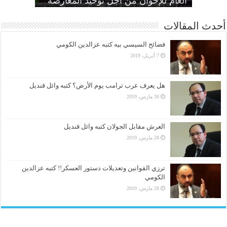
الحرائر
اقتصادية”
بديل عن القصاص
القضاء لألعوبة في يد العسكر
العام للإخوان من أجل توحيد المعارضة
أحدث المقالات
فضائح السيسي بيه كتبه عزالدين الكومي
7 أبريل، 2019
هل يعرف عرب ترامب يوم الأرض؟ كتبه وائل قنديل
30 مارس، 2019
العرش مقابل الجولان كتبه وائل قنديل
28 مارس، 2019
ترزي القوانين وتعديلات دستور العسكر!! كتبه عزالدين
الكومي
28 مارس، 2019