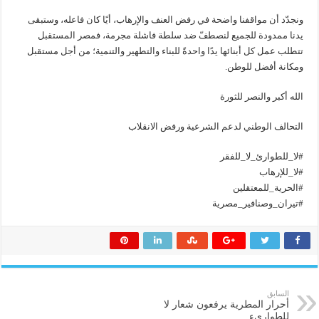
ونجدّد أن مواقفنا واضحة في رفض العنف والإرهاب، أيًا كان فاعله، وستبقى
يدنا ممدودة للجميع لنصطفّ ضد سلطة فاشلة مجرمة، فمصر المستقبل
تتطلب عمل كل أبنائها يدًا واحدةً للبناء والتطهير والتنمية؛ من أجل مستقبل
ومكانة أفضل للوطن.
الله أكبر والنصر للثورة
التحالف الوطني لدعم الشرعية ورفض الانقلاب
#لا_للطوارئ_لا_للفقر
#لا_للإرهاب
#الحرية_للمعتقلين
#تيران_وصنافير_مصرية
السابق
أحرار المطرية يرفعون شعار لا
للطوارىء