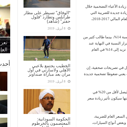
يادة الأعباء التضخمية خلال
“الوفاق” تسيطر على مطار
يادة جديدة للضريبة التي
طرابلس وتطارد “فلول
طبقت بواقع 13%، على أن ترتفع بنسبة 1% في العام المالي 2017-2018،
حفتر” (شاهد)
8 أبريل، 2019
“الإ
“الم
“متح
وكان النظام قد أصر على ابتداء فرض الضريبة بنسبة 14%، بينما طالب كثير من
الط
تعرف
مواط
أمين
الان
ون 12% فقط، وتم إقرار النسبة في النهاية عند
الحر
اقتص
بدي
القض
العا
13% في العام المالي الحالي 2017/2016 على أن تزيد إلى 14% في العام
أحدث
الخطيب يجتمع بلاعبي
ل في تصريحات صحفية، إن
الأهلي ولاسارتي في أول
ة يعني ضغوطا تضخمية جديدة
مران بعد مباراة صنداونز
8 أبريل، 2019
وأضاف: “نأمل أن تسيطر الحكومة على التضخم ليصل لأقل من 20% في
تها سيكون تأثير زيادة سعر
لسعر العام للضريبة،
الحكومة السودانية:
 وبعض أنواع السيارات،
المعتصمون بالخرطوم