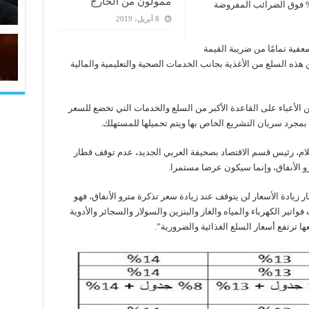
ممولون من الخارج
زيد الأعباء الضريبية على تلك السلع بنسبة 1% فوق الضرائب المفروضة
8 أبريل، 2019
ية وخدمية معفية تمامًا من ضريبة القيمة
ن هذه السلع من الأغذية بجانب الخدمات الصحية والتعليمية والمالية
ن الأعباء على القاعدة الأكبر من السلع والخدمات التي تخضع للسعر
بمجرد سريان التشريع الخاص بها ويتم تحميلها للمستهلك.
ام، رئيس قسم الاقتصاد بصحيفة العربي الجديد، عدم توقف قطار
ترو الأنفاق، وإنما سيكون عرضا مستمرا.
يادة الأسعار لن يتوقف عند زيادة سعر تذكرة مترو الأنفاق، فهو
ير الكهرباء والمياه والغاز والبنزين والسولار والسجائر والأدوية
 ترتفع أسعار السلع الغذائية والضرورية”.