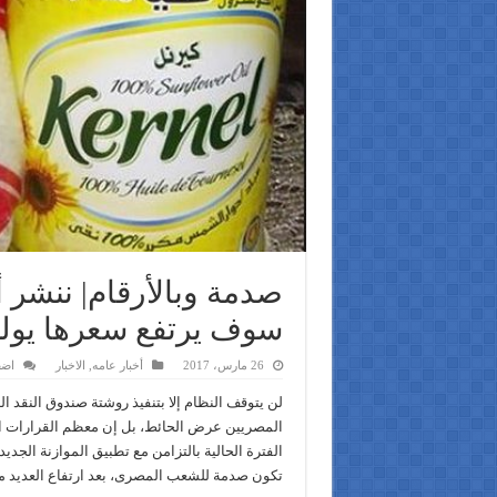
صدمة وبالأرقام| ننشر أ
سوف يرتفع سعرها يولي
26 مارس، 2017
أخبار عامه
,
الاخبار
اضف
لن يتوقف النظام إلا بتنفيذ روشتة صندوق النقد الد
المصريين عرض الحائط، بل إن معظم القرارات الا
تكون صدمة للشعب المصرى، بعد ارتفاع العديد م