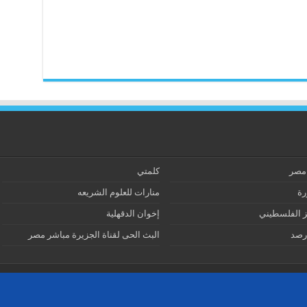
 مصر
كلمتي
رة
منارات للعلوم الشريعه
ز الفلسطيني
إخوان الدقهلية
رصد
البث الحى لقناة الجزيرة مباشر مصر