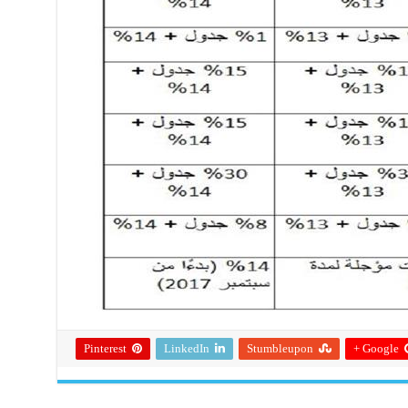
Pinterest
LinkedIn
Stumbleupon
Google +