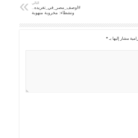
التالي
#اوصف_مصر_في_تغريده..
ونشطاء: مخروبة منهوبة
امية مشار إليها بـ
*