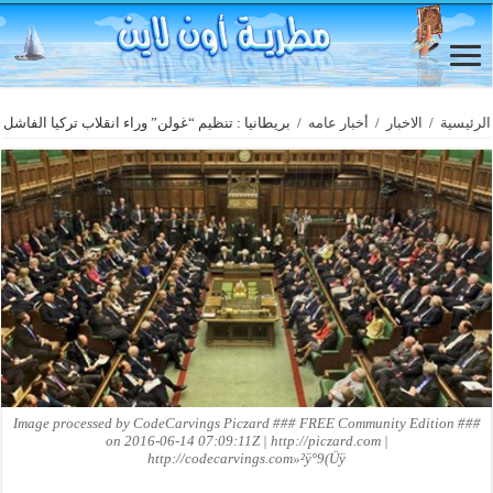
الرئيسية
/
الاخبار
/
أخبار عامه
/
بريطانيا : تنظيم “غولن” وراء انقلاب تركيا الفاشل
Image processed by CodeCarvings Piczard ### FREE Community Edition ###
on 2016-06-14 07:09:11Z | http://piczard.com |
http://codecarvings.com»²ÿ°9(Üÿ