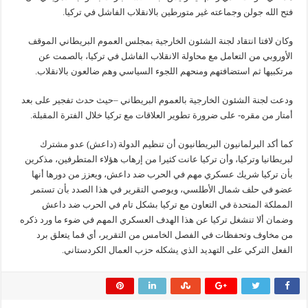
فتح الله جولن وجماعته غير متورطين بالانقلاب الفاشل في تركيا.
وكان لافتا انتقاد لجنة الشئون الخارجية بمجلس العموم البريطاني الموقف
الأوروبي من التعامل مع محاولة الانقلاب الفاشل في تركيا، بالصمت عن
مرتكبيها ثم استضافتهم ومنحهم اللجوء السياسي وهم ضالعون بالانقلاب.
ودعت لجنة الشئون الخارجية بالعموم البريطاني –حيث حدث تفجير على بعد
أمتار من مقره- على ضرورة تطوير العلاقات مع تركيا خلال الفترة المقبلة.
كما أكد البرلمانيون البريطانيون أن تنظيم الدولة (داعش) عدو مشترك
لبريطانيا وتركيا، وأن تركيا عانت كثيرا من إرهاب هؤلاء المتطرفين، مذكرين
بأن تركيا شريك عسكري مهم في الحرب ضد داعش، ويعزز من دورها أنها
عضو في حلف شمال الأطلسي، ويوصي التقرير في هذا الصدد بأن تستمر
المملكة المتحدة في التعاون مع تركيا بشكل تام في الحرب ضد داعش
وضمان ألا تنشغل تركيا عن هذا الهدف العسكري المهم في ضوء ما ورد ذكره
من مخاوف وتحفظات في الفصل الخامس من التقرير، أي فما يتعلق برد
الفعل التركي على التهديد الذي يشكله حزب العمال الكردستاني.