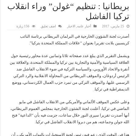
بريطانيا : تنظيم “غولن” وراء انقلاب
تركيا الفاشل
25 مارس، 2017
أخبار عامه
,
الاخبار
اضف تعليق
156 زيارة
أصدرت لجنة الشؤون الخارجية في البرلمان البريطاني برئاسة النائب
كريسبين بلانت تقريرا بعنوان “علاقات المملكة المتحدة بتركيا”.
ويشمل التقرير الذي يبلغ عدد صفحاته ثلاثا وثمانين عدة محاور رئيسية حول
العلاقة السياسية والأمنية والتجارية بين تركيا والمملكة المتحدة، والعلاقة بين
أنقرة والاتحاد الأوروبي، والسياسة التركية في ضوء الانقلاب الفاشل ضد
الرئيس أردوغان، والموقف البريطاني من المحاولة الانقلابية والرد التركي
الرسمي عليها، والموقف التركي من تمرد حزب العمال الكردستاني، ووضع
الديمقراطية في تركيا.
وعلى عكس الموقف الألماني والأمريكي من الانقلاب الفاشل في مايو
الماضي في تركيا، أعلنت لجنة الشئون الخارجية بمجلس العموم البريطاني،
أنها أصدرت تقريرا سيرى النور خلال ساعات، جزمت فيه بأن “الداعية” فتح
الله جولن وجماعته، هم من دبروا الانقلاب الفاشل في تركيا.
هذا في الوقت الذي زعم فيه رئيس لجنة الاستخبارات بالنواب الأمريكي، أن