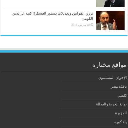
ترزي القوانين وتعديلات دستور العسكر!! كتبه عزالدين
الكومي
28 مارس، 2019
مواقع مختاره
الإخوان المسلمون
نافذة مصر
كلمتي
بوابة الحرية والعدالة
الجزيرة
يالا كورة