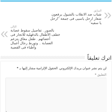
السابق
شباب ضد الانقلاب بالشيول يرفعون
شعار ارحل ياسيى فى جمعة “ارحل
يا سفيه”
التالي
بالصور.. تفاصيل سقوط عصابة
خطف الأطفال بالدقهلية للاتجار فى
أعضائهم.. طفل معاق يتزعم
العصابة .. وتورط رجال أعمال
وأطباء فى القضية
اترك تعليقاً
لن يتم نشر عنوان بريدك الإلكتروني.
الحقول الإلزامية مشار إليها بـ
*
التعليق
*