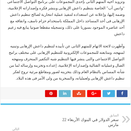
وتزويد أخيه المتهم الثانى بإحدى المجموعات على برنامج التواصل الاجتماعى
“واتس آب” الخاصة بتنظيم داعش الإرهابى وبنشر فكره وإصداراته الإعلامية،
وضمه إليها، وإعلانه عن استعداده لتنفيذ عملية انتحارية لصالح تنظيم داعش
الإرهابى فى أحد المساجد داخل المملكة باستخدام حزام ناسف، واتفاقه مع
أحد عناصره الموجود بسوريا على ذلك، وتسجيله مقطعا صوتيا يبايع فيه زعيم
داعش.
وأظهرت لائحة الاتهام للمتهم الثانى عن تأييده لتنظيم داعش الإرهابى وتبنيه
لمنهجه، ومتابعته للمجموعات الإلكترونية للتنظيم الإرهابى على مختلف برامج
التواصل الاجتماعى والتى ينشر فيها التنظيم شبه التكفير المنحرف ومنهجه
الضال وعملياته القتالية وإصداراته الإعلامية، إعداده وتخزينه وإرساله لما من
شأنه المساس بالنظام العام وذلك بتخزينه لصور ومقاطع مرئية تروج لفكر
تنظيم داعش الإرهابى ولعملياته، والسخرية من ولى الأمر فى هذه البلاد.
السابق
سعر الدولار في البنوك الأربعاء 22
مارس
التالي