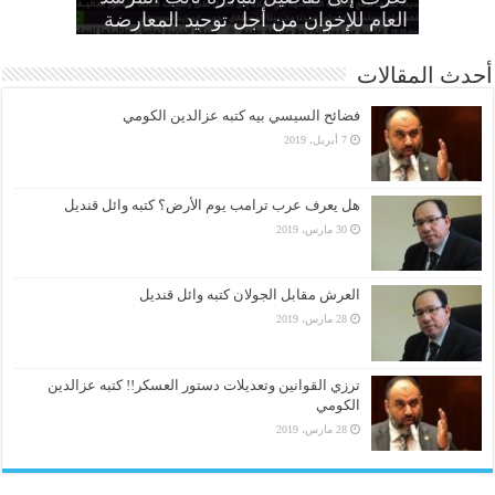
الحرائر
اقتصادية”
بديل عن القصاص
القضاء لألعوبة في يد العسكر
العام للإخوان من أجل توحيد المعارضة
أحدث المقالات
فضائح السيسي بيه كتبه عزالدين الكومي
7 أبريل، 2019
هل يعرف عرب ترامب يوم الأرض؟ كتبه وائل قنديل
30 مارس، 2019
العرش مقابل الجولان كتبه وائل قنديل
28 مارس، 2019
ترزي القوانين وتعديلات دستور العسكر!! كتبه عزالدين
الكومي
28 مارس، 2019