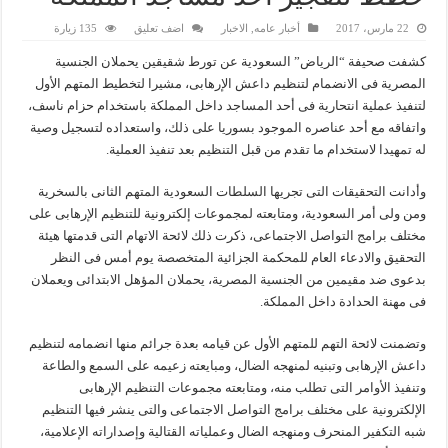
22 مارس، 2017
أخبار عامه
,
الاخبار
اضف تعليق
135 زيارة
كشفت صحيفة “الرياض” السعودية عن تورط شقيقين يحملان الجنسية
المصرية فى الانضمام لتنظيم داعش الإرهابى، مشيرا لتخطيط المتهم الأول
لتنفيذ عملية انتحارية فى أحد المساجد داخل المملكة باستخدام حزام ناسف،
واتفاقه مع أحد عناصره الموجود بسوريا على ذلك، واستعداده لتسجيل وصية
له تمهيدا لاستخدام ما تقدم من قبل التنظيم بعد تنفيذ العملية.
وأدانت التحقيقات التى تجريها السلطات السعودية المتهم الثانى بالسخرية
ومن ولى أمر السعودية، ومتابعته لمجموعات إلكترونية للتنظيم الإرهابى على
مختلف برامج التواصل الاجتماعى، ذكرت ذلك لائحة الاتهام التى قدمتها هيئة
التحقيق والادعاء العام للمحكمة الجزائية المتخصصة يوم أمس فى النظر
بدعوى ضد مقيمين من الجنسية المصرية، يحملان المؤهل الابتدائى ويعملان
فى مهنة الحدادة داخل المملكة.
وتضمنت لائحة التهم للمتهم الأول عن قيامه بعدة جرائم منها انضمامه لتنظيم
داعش الإرهابى وتبنيه لمنهجه الضال، ومبايعته زعيمه على السمع والطاعة
وتنفيذ الأوامر التى تطلب منه، ومتابعته مجموعات التنظيم الإرهابى
الإلكترونية على مختلف برامج التواصل الاجتماعى والتى ينشر فيها التنظيم
شبه التكفير المنحرف ومنهجه الضال وعملياته القتالية وإصداراته الإعلامية،