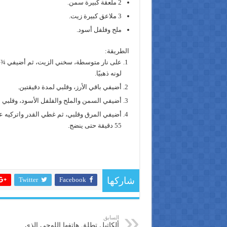
2 ملعقة كبيرة سمن.
3 ملاعق كبيرة زيت.
ملح وفلفل أسود.
الطريقة:
على نار متوسطة، سخني الزيت، ثم أضيفي ¾ كو
لونه ذهبيًا.
أضيفي باقي الأرز، وقلبي لمدة دقيقتين.
أضيفي السمن والملح والفلفل الأسود، وقلبي لمدة 3 د
55 دقيقة حتى ينضج.
Twitter
Facebook
شاركها
السابق
ألكاتيل تطلق هاتفها اللوحي الذي