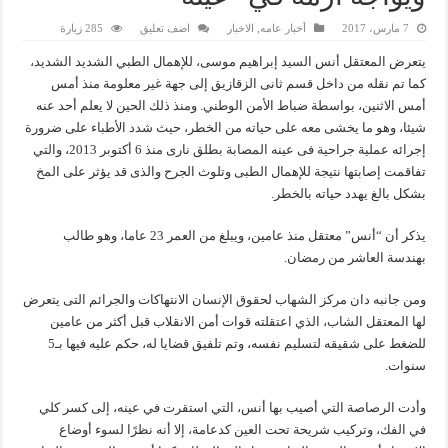
7 مارس، 2017
أخبار عامه
,
الاخبار
اضف تعليق
285 زيارة
يتعرض المعتقل أنس السيد إبراهيم موسى، للإهمال الطبي الشديد الشديد،
كما تم نقله من داخل قسم ثانى الزقازيق إلى جهة غير معلومة منذ أمس
أمس الاثنين، بواسطة ضباط الأمن الوطني. ومنذ ذلك الحين لا يعلم أحد عنه
شيئا، وهو ما يخشى معه على حياته من الخطر، حيث شدد الأطباء على ضرورة
إجرائه عملية جراحية فى عينه المصابة بطلق نارى منذ 6 أكتوبر 2013، والتي
تفاقمت إصابتها نتيجة للإهمال الطبى وتلوث الجرح والذى قد يؤثر على المخ
بشكل بالغ يهدد حياته بالخطر.
يذكر أن “أنس” معتقل منذ عامين، ويبلغ من العمر 23 عاما، وهو طالب
بهندسة العاشر من رمضان.
ومن جانبه دان مركز الشهاب لحقوق الإنسان الانتهاكات والجرائم التى يتعرض
لها المعتقل الشاب، الذي اعتقلته قوات أمن الانقلاب قبل أكثر من عامين
للضغط على شقيقه لتسليم نفسه، وتم تلفيق قضايا له، حكم عليه فيها بـ5
سنوات.
وأدت الرصاصة التي أصيب بها أنس، التي استقرت في عينه، إلى كسر كلي
في الفك، وتركيب شريحة تحت العين كدعامة، إلا أنه نظرًا لسوء أوضاع