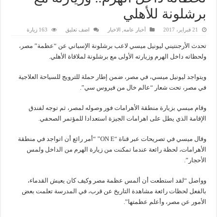
برشلونة للأهلي
21 فبراير، 2017
أخبار عامه
,
الاخبار
اضف تعليق
163 زيارة
تحدث الأرجنتيني ليونيل ميسي لاعب برشلونة الإسباني عن “عظمة” مصر،
ولحظاته داخل الهرم وزيارته الأولى مع برشلونة لملاقاة الأهلي.
ويتواجد ليونيل ميسي، في مصر، ضمن إطار حملة للترويج للسياحة العلاجية
في مصر، تحت شعار “عالم خال من فيروس سي”.
وقام ميسي بزيارة منطقة الأهرامات فور وصوله لمصر، ثم توجه لفندق
الإقامة الذي يطل على اهرامات الجيزة استعدادا للمؤتمر الصحفي.
وقال ميسي في تصريحات عبر قناة “ON E” “أمر رائع أن اتواجد في منطقة
الأهرامات، لحظة رائعة عندما تمكنت من زيارة الهرم من الداخل ولمس
الأحجار”.
وواصل “لقد استطعت أن ألمس عظمة مصر وكيف كان يعيش القدماء،
بالفعل لحظات رائعة مشاهدة التاريخ عن قرب، في المدرسة تعلمت بعض
الأمور عن مصر، وأعلم عظمتها”.