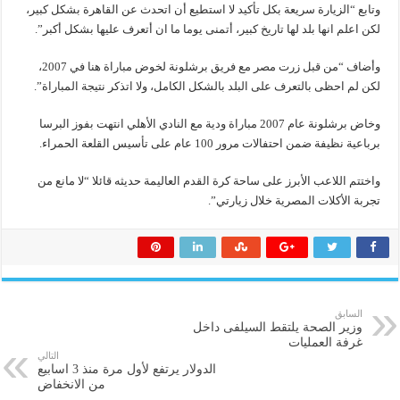
وتابع “الزيارة سريعة بكل تأكيد لا استطيع أن اتحدث عن القاهرة بشكل كبير،
لكن اعلم انها بلد لها تاريخ كبير، أتمنى يوما ما ان أتعرف عليها بشكل أكبر”.
وأضاف “من قبل زرت مصر مع فريق برشلونة لخوض مباراة هنا في 2007،
لكن لم احظى بالتعرف على البلد بالشكل الكامل، ولا اتذكر نتيجة المباراة”.
وخاض برشلونة عام 2007 مباراة ودية مع النادي الأهلي انتهت بفوز البرسا
برباعية نظيفة ضمن احتفالات مرور 100 عام على تأسيس القلعة الحمراء.
واختتم اللاعب الأبرز على ساحة كرة القدم العاليمة حديثه قائلا “لا مانع من
تجربة الأكلات المصرية خلال زيارتي”.
السابق
وزير الصحة يلتقط السيلفى داخل
غرفة العمليات
التالي
الدولار يرتفع لأول مرة منذ 3 اسابيع
من الانخفاض