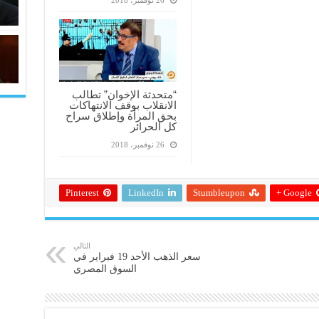
“متحدثة الإخوان” تطالب
الانقلاب بوقف الانتهاكات
بحق المرأة وإطلاق سراح
كل الحرائر
26 نوفمبر، 2018
Pinterest
LinkedIn
Stumbleupon
Google +
التالي
سعر الذهب الأحد 19 فبراير في
السوق المصري