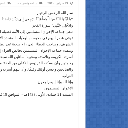
19 فبراير، 2017
بيانات وتصريحات
اضف 
سم الله الرحمن الرحيم
“يا أَيَّتُهَا النَّفْسُ الْمُطْمَئِنَّةُ ارْجِعِي إِلَى رَبِّكِ رَاضِيَة
وَادْخُلِي جَنَّتِي” سورة الفجر
تنعى جماعة الإخوان المسلمين إلى الأمة فضيلة 
توفي عصر اليوم في محبسه بالولايات المتحدة الأم
الشريف، وصاحب العطاء الذي راح ضحية غدر نظام
وتتقدم جماعة الإخوان المسلمين بخالص العزاء إل
أسرته الكريمة وتلامذته ومحبيه؛ سائلين الله سبح
رحمتهن وأن يسكنه الفردوس الأعلى من الجنة؛ مع
والصالحين وحسن أولئك رفيقًا، وأن يلهم أسرته 
الثواب.
وإنا لله وإنا إليه راجعون.
الإخوان المسلمون
السبت 21 جمادى الأولى 1438هـ = الموافق 18 فبراير 2017م