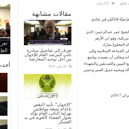
تعليق
232 زيارة
مقالات مشابهة
ً مَرْضِيَّةً فَادْخُلِي فِي عِبَادِي
الشيخ عمر عبدالرحمن؛ الذي
“الإ
“الم
“متح
ريكية، وهو ابن الأزهر
الط
تعرف
مواط
أمين
الان
 المخلوع مبارك.
الحر
اقتص
بدي
القض
العا
تعرف إلى تفاصيل مبادرة
ى الجماعة الإسلامية وإلى
نائب المرشد العام للإخوان
انه وتعالى أن يتغمده بواسع
من أجل توحيد المعارضة
 النبيين والصديقين والشهداء
أحدث
28 يناير، 2019
وآله ومحبيه جميل الصبر وحسن
“الإخوان”: تأييد النقض
بإعدام تسعة مواطنين
بهزلية النائب العام يؤكد
تحول القضاء لألعوبة في يد
العسكر
26 نوفمبر، 2018