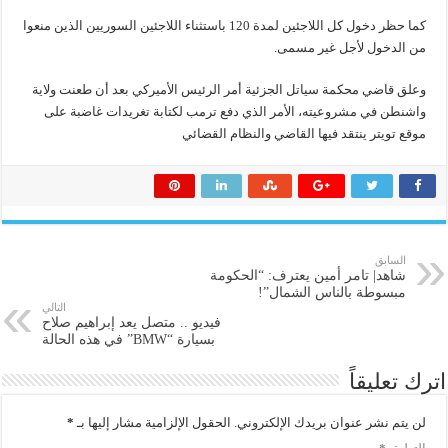
كما حظر دخول كل اللاجئين لمدة 120 باستثناء اللاجئين السوريين الذين منعوا
من الدخول لأجل غير مسمى.
وعلق قاضي محكمة سياتل الجزئية أمر الرئيس الأميركي بعد أن طعنت ولاية
واشنطن في مشروعيته، الأمر الذي دفع ترمب لكتابة تغريدات غاضبة على
موقع تويتر ينتقد فيها القاضي والنظام القضائي
السابق
شاهد| تامر أمين يعترف: “الحكومة
مبسوطة بالناس الشمال”!
التالي
فيديو .. متصل يعد إبراهيم صلاح
بسيارة “BMW” في هذه الحالة
اترك تعليقاً
لن يتم نشر عنوان بريدك الإلكتروني.
الحقول الإلزامية مشار إليها بـ
*