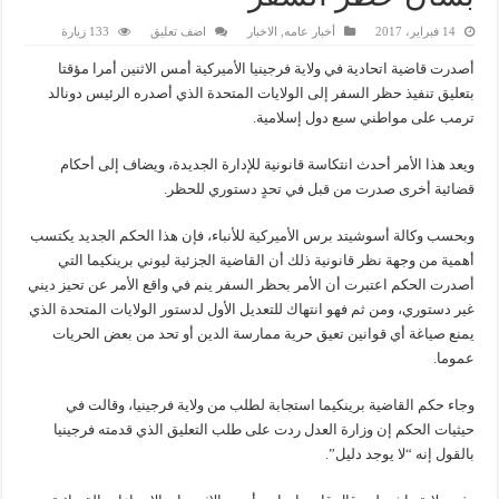
14 فبراير، 2017
أخبار عامه
,
الاخبار
اضف تعليق
133 زيارة
أصدرت قاضية اتحادية في ولاية فرجينيا الأميركية أمس الاثنين أمرا مؤقتا
بتعليق تنفيذ حظر السفر إلى الولايات المتحدة الذي أصدره الرئيس دونالد
ترمب على مواطني سبع دول إسلامية.
ويعد هذا الأمر أحدث انتكاسة قانونية للإدارة الجديدة، ويضاف إلى أحكام
قضائية أخرى صدرت من قبل في تحدٍ دستوري للحظر.
وبحسب وكالة أسوشيتد برس الأميركية للأنباء، فإن هذا الحكم الجديد يكتسب
أهمية من وجهة نظر قانونية ذلك أن القاضية الجزئية ليوني برينكيما التي
أصدرت الحكم اعتبرت أن الأمر بحظر السفر ينم في واقع الأمر عن تحيز ديني
غير دستوري، ومن ثم فهو انتهاك للتعديل الأول لدستور الولايات المتحدة الذي
يمنع صياغة أي قوانين تعيق حرية ممارسة الدين أو تحد من بعض الحريات
عموما.
وجاء حكم القاضية برينكيما استجابة لطلب من ولاية فرجينيا، وقالت في
حيثيات الحكم إن وزارة العدل ردت على طلب التعليق الذي قدمته فرجينيا
بالقول إنه “لا يوجد دليل”.