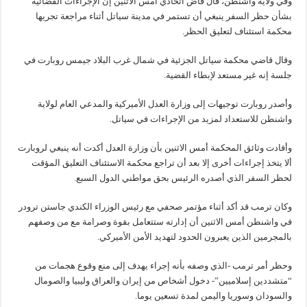
وفي ولاية واشنطن، قال قاض اتحادي أمس الاثنين إن الإجراءات القضائية
بشأن حظر السفر ينبغي أن تستمر في مدينة سياتل أثناء مراجعة تجريها
محكمة استئناف لتعليق الحظر.
وقال قاضي محكمة سياتل الجزئية في شمال غرب البلاد جيمس روبارت في
جلسة إنه غير مستعد لإبطاء القضية.
وأصدر روبارت توجيهات إلى وزارة العدل الأميركية والمدعي العام لولاية
واشنطن للاستعداد لمزيد من الإجراءات في سياتل.
وأفادت وثائق المحكمة أمس الاثنين بأن وزارة العدل أكدت أنه ينبغي لروبارت
ألا يتخذ إجراءات أخرى إلا بعد أن تراجع محكمة الاستئناف التعليق المؤقت
لحظر السفر الذي أصدره الرئيس بحق مواطني الدول السبع.
وكان ترمب قد أكد أثناء مؤتمر صحفي مع رئيس الوزراء الكندي جاستن ترودر
في واشنطن أمس الاثنين أن إدارته ستتعامل بقوة وصرامة مع من وصفهم
بالمجرمين الذين يعبرون الحدود لتهديد الأمن الأميركي.
وحظر أمر ترمب -الذي وصفه بأنه إجراء يهدف إلى منع وقوع هجمات من
“متشددين إسلاميين”- دخول أشخاص من إيران والعراق وليبيا والصومال
والسودان وسوريا واليمن لمدة تسعين يوما.