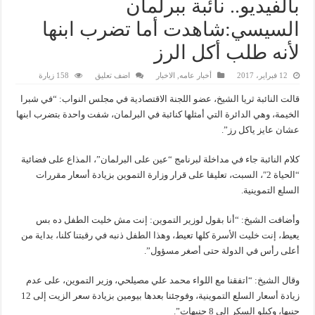
بالفيديو.. نائبة ببرلمان
السيسي:شاهدت أما تضرب ابنها
لأنه طلب أكل الرز
12 فبراير، 2017
أخبار عامه
,
الاخبار
اضف تعليق
158 زيارة
قالت النائبة ثريا الشيخ، عضو اللجنة الاقتصادية في مجلس النواب: “في شبرا
الخيمة، وهي الدائرة التي أمثلها كنائبة في البرلمان، شفت واحدة بتضرب ابنها
عشان عايز ياكل رز”.
كلام النائبة جاء في مداخلة لبرنامج “عين على البرلمان”، المذاع على فضائية
“الحياة 2″، السبت، تعليقا على قرار وزارة التموين بزيادة أسعار مقررات
السلع التموينية.
وأضافت الشيخ: “أنا بقول لوزير التموين: إنت مش خليت الطفل ده بس
يعيط، إنت خليت الأسرة كلها تعيط، وهذا الطفل ذنبه في رقبتنا كلنا، بداية من
أعلى رأس في الدولة حتى أصغر مسؤول”.
وقال الشيخ: “اتفقنا مع اللواء محمد علي مصيلحي، وزير التموين، على عدم
زيادة أسعار السلع التموينية، وفوجئنا بعدها بيومين بزيادة سعر الزيت إلى 12
جنيها، وكيلو السكر إلى 8 جنيهات”.