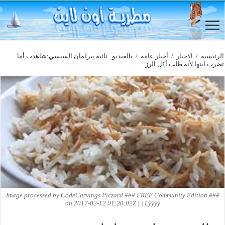
الرئيسية
/
الاخبار
/
أخبار عامه
/
بالفيديو.. نائبة ببرلمان السيسي:شاهدت أما
تضرب ابنها لأنه طلب أكل الرز
Image processed by CodeCarvings Piczard ### FREE Community Edition ###
on 2017-02-12 01:20:02Z | | Lÿÿÿÿ