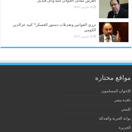
العرش مقابل الجولان كتبه وائل قنديل
28 مارس، 2019
ترزي القوانين وتعديلات دستور العسكر!! كتبه عزالدين
الكومي
28 مارس، 2019
مواقع مختاره
الإخوان المسلمون
نافذة مصر
كلمتي
بوابة الحرية والعدالة
الجزيرة