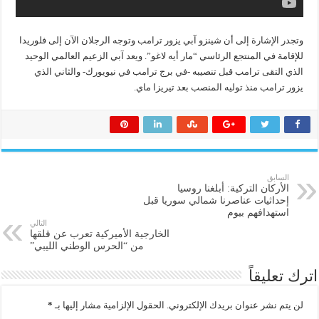
وتجدر الإشارة إلى أن شينزو آبي يزور ترامب وتوجه الرجلان الآن إلى فلوريدا
للإقامة في المنتجع الرئاسي “مار أيه لاغو”. ويعد آبي الزعيم العالمي الوحيد
الذي التقى ترامب قبل تنصيبه -في برج ترامب في نيويورك- والثاني الذي
يزور ترامب منذ توليه المنصب بعد تيريزا ماي.
السابق
الأركان التركية: أبلغنا روسيا
إحداثيات عناصرنا شمالي سوريا قبل
استهدافهم بيوم
التالي
الخارجية الأميركية تعرب عن قلقها
من “الحرس الوطني الليبي”
اترك تعليقاً
لن يتم نشر عنوان بريدك الإلكتروني.
الحقول الإلزامية مشار إليها بـ
*