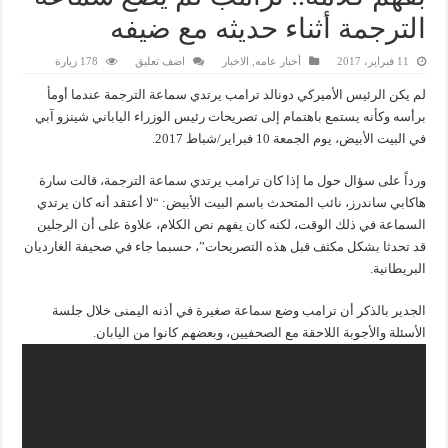
الترجمة أثناء حديثه مع ضيفه
11 فبراير، 2017
أخبار عامه
,
الاخبار
اضف تعليق
178 زيارة
لم يكن الرئيس الأميركي دونالد ترامب يرتدي سماعة الترجمة عندما أومأ
برأسه وكأنه يستمع باهتمام إلى تصريحات رئيس الوزراء الياباني شينزو آبي
في البيت الأبيض، يوم الجمعة 10 فبراير/شباط 2017.
ورداً على سؤال حول ما إذا كان ترامب يرتدي سماعة الترجمة، قالت سارة
هاكابي ساندرز، نائب المتحدث باسم البيت الأبيض: “لا أعتقد أنه كان يرتدي
السماعة في ذلك الوقت، لكنه كان يفهم نص الكلام، علاوة على أن الرجلين
قد تحدثا بشكل مكثف قبل هذه التصريحات”، حسبما جاء في صحيفة الغارديان
البريطانية.
الجدير بالذكر أن ترامب وضع سماعة صغيرة في أذنه اليمنى خلال جلسة
الأسئلة والأجوبة اللاحقة مع الصحفيين، وبعضهم كانوا من اليابان.