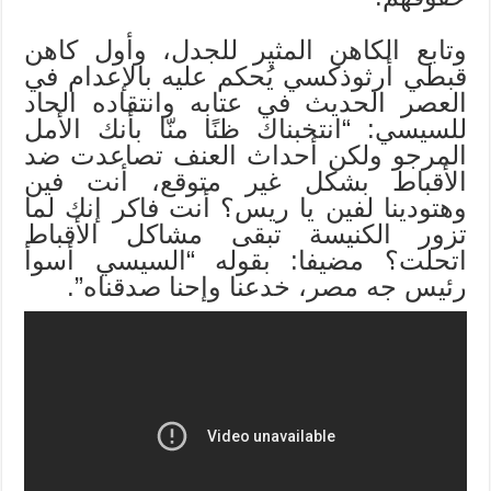
وتابع الكاهن المثير للجدل، وأول كاهن
قبطي أرثوذكسي يُحكم عليه بالإعدام في
العصر الحديث في عتابه وانتقاده الحاد
للسيسي: “انتخبناك ظنًا منّا بأنك الأمل
المرجو ولكن أحداث العنف تصاعدت ضد
الأقباط بشكل غير متوقع، أنت فين
وهتودينا لفين يا ريس؟ أنت فاكر إنك لما
تزور الكنيسة تبقى مشاكل الأقباط
اتحلت؟ مضيفا: بقوله “السيسي أسوأ
رئيس جه مصر، خدعنا وإحنا صدقناه”.