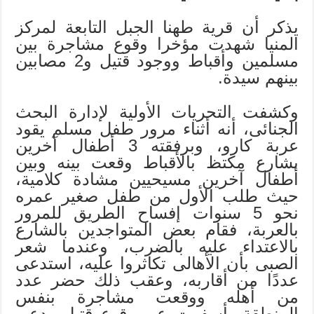
يذكر أن قرية طهنا الجبل التابعة لمركز
المنيا شهدت مؤخرا وقوع مشاجرة بين
مسلمين وأقباط ووجود قتيل و2 مصابين
بينهم سيدة.
وكشفت التحريات الأولية لإدارة البحث
الجنائى، أنه أثناء مرور طفل مسلم يقود
عربة كارو، وبرفقته 3 أطفال آخرين
بشارع مكتظ بالأقباط وقعت بينه وبين
أطفال آخرين مسيحيين مشادة كلامية،
حيث طلب الأول من طفل صغير عمره
نحو 5 سنوات إفساح الطريق للمرور
بالعربة، فقام بعض المتواجدين بالشارع
بالاعتداء عليه بالضرب، وعندما شعر
الصبى بأن الأهالى تكاثروا عليه، استدعى
عددًا من أقاربه، وعقب ذلك حضر عدد
من أهله ووقعت مشاجرة بنفس
المنطقة، أسفرت عن وقوع قتيل يدعى