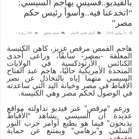
بالفيديو..قسيس يهاجم السيسي:
“اتخدعنا فيه..وأسوأ رئيس حكم
مصر”
21 يوليو، 2016
أخبار عامه
,
الاخبار
اضف تعليق
740 زيارة
هاجم القمص مرقص عزيز، كاهن الكنيسة
المعلقة -بمصر- سابقًا، وراعى أحدى
الكنائس الأرثوذكسية في الولايات
المتحدة الأمريكية حاليًا، هاجم عبد الفتاح
السيسي متهما إياه بالتخاذل عن نصر
الأقباط في مصر وخيانة اليد التي ساعدته
في الوصول لحكم مصر وهي الكنيسة.
وزعم “مرقص” عبر فيديو تداولته مواقع
عديدة أن السيسي يشاهد “الأقباط
يذبحون” فيما هو يطيع أوامر حزب النور
السلفي و”برهامي” ويمتنع عن حماية
حقوقهم.