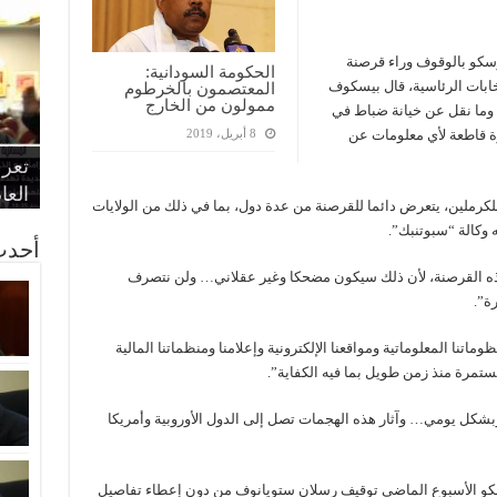
وسكو بالوقوف وراء قرصنة
الحكومة السودانية:
خابات الرئاسية، قال بيسكوف
المعتصمون بالخرطوم
ممولون من الخارج
ت وما نقل عن خيانة ضباط في
ة قاطعة لأي معلومات عن
8 أبريل، 2019
“الإ
“الم
“متح
الط
تعرف
مواط
أمين
الان
الحر
اقتص
بدي
القض
العا
لكرملين، يتعرض دائما للقرصنة من عدة دول، بما في ذلك من الولايات
 وكالة “سبوتنبك”.
أحدث
 بهذه القرصنة، لأن ذلك سيكون مضحكا وغير عقلاني… ولن نتصرف
ة”.
اتنا المعلوماتية ومواقعنا الإلكترونية وإعلامنا ومنظماتنا المالية
تمرة منذ زمن طويل بما فيه الكفاية”.
وبشكل يومي… وآثار هذه الهجمات تصل إلى الدول الأوروبية وأمريكا
 الأسبوع الماضي توقيف رسلان ستويانوف من دون إعطاء تفاصيل