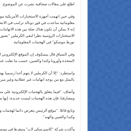
اطلع على مقالات صحافية نشرت عن الموضوع.
وفي حين اتهمت أجهزة الاستخبارات الأمريكية م
معلوماتية ساعدت في فوز دونالد ترامب في الانت
إنه لا يمكن أن تكون هناك صلة بين هذه الاتهاما
الاستخبارات الروسية نظرا لنفي الكرملين “بصور
تورط موسكو” في الهجمات المعلوماتية.
وفي السياق قال بيسكوف إن الموقع الإلكتروني ل
المتحدة وأوروبا وكندا والصين، حسب ما نقلت عنه
واستطرد: “إلا أن الكرملين لا يتهم أحدا رسميا
بالمثل مع من يوجه اتهامات غير عقلانية وغير مبرر
وأضاف: “فيما يتعلق بالهجمات الإلكترونية على منظوم
ومصارفنا، فإن هذه الهجمات ليست جديدة، إنها مس
وتابع قائلا: “موقع الرئيس يتعرض دائما لهجمات 
وكندا والصين والهند”.
وأكدت شركة “كاسبرسكي لاب” ومقرها في موسكو