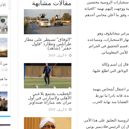
مقالات مشابهة
استخبارات الروسية مختصين
الأخ
ية ووجهت إليهم تهمة “الخيانة
، وفق ما أعلن محامي أحدهم
يرغي ميخائيلوف وهو
“الوفاق” تسيطر على مطار
هاز الاستخبارات، ومساعده
طرابلس وتطارد “فلول
قسم التحقيق في الجرائم
حفتر” (شاهد)
للأمن المعلوماتي.
8 أبريل، 2019
من آد
قال إن اسم وكالة
13 مارس، 2026
الوثائق التي اطلع عليها،
ما هي
13 مارس، 2026
خر اعتقال أشخاص بتهمة
الخطيب يجتمع بلاعبي
ة، فانه نادرا ما تورط
الأهلي ولاسارتي في أول
قضايا منذ نهاية الحرب
مران بعد مباراة صنداونز
8 أبريل، 2019
روسية التعليق على هذا الأمر،
 إن الرئيس فلاديمير بوتين