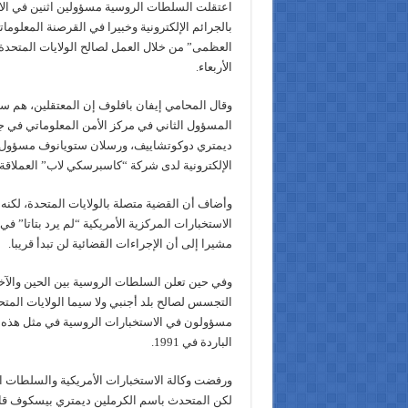
اعتقلت السلطات الروسية مسؤولين اثنين في ال
بالجرائم الإلكترونية وخبيرا في القرصنة المعلومات
العظمى” من خلال العمل لصالح الولايات المتحدة
الأربعاء.
وقال المحامي إيفان بافلوف إن المعتقلين، هم س
المسؤول الثاني في مركز الأمن المعلوماتي في ج
ديمتري دوكوتشاييف، ورسلان ستويانوف مسؤول 
الإلكترونية لدى شركة “كاسبرسكي لاب” العملاقة 
وأضاف أن القضية متصلة بالولايات المتحدة، لكنه 
الاستخبارات المركزية الأمريكية “لم يرد بتاتا” في 
مشيرا إلى أن الإجراءات القضائية لن تبدأ قريبا.
وفي حين تعلن السلطات الروسية بين الحين والآ
التجسس لصالح بلد أجنبي ولا سيما الولايات المتحد
مسؤولون في الاستخبارات الروسية في مثل هذه ال
الباردة في 1991.
ورفضت وكالة الاستخبارات الأمريكية والسلطات ال
لكن المتحدث باسم الكرملين ديمتري بيسكوف قال