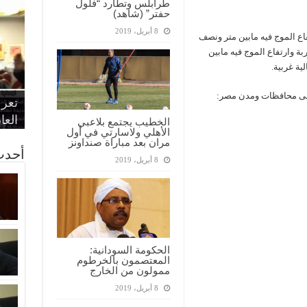
طرابلس وتطارد “فلول
حفتر” (شاهد)
8 أبريل، 2019
فاع الموج فيه مابين متر ونصف
ة وارتفاع الموج فيه مابين
“الإ
“الم
“متح
 على محافظات ومدن مصر:
الط
تعرف
مواط
أمين
الان
الحر
اقتص
بدي
القض
العا
الخطيب يجتمع بلاعبي
الأهلي ولاسارتي في أول
مران بعد مباراة صنداونز
أحدث
8 أبريل، 2019
الحكومة السودانية:
المعتصمون بالخرطوم
ممولون من الخارج
8 أبريل، 2019