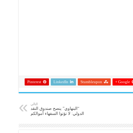
Pinterest
LinkedIn
Stumbleupon
Google +
التالي
“البنهاوي” ينصح صندوق النقد
الدولي: لا تؤتوا السفهاء أموالكم