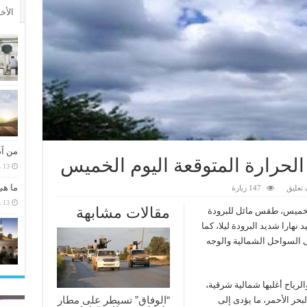
الأخ
من آد
لحرارة المتوقعة اليوم الخميس
13 مارس، 2026
ما هي
تعليق
147 زيارة
13 مارس، 2026
مقالات مشابهة
 الخميس، طقس مائل للبرودة
هارا شديد البرودة ليلا، كما
لى السواحل الشمالية والوجه
رياح أغلبها شمالية شرقية،
“الوفاق” تسيطر على مطار
حر الأحمر، ما يؤدى إلى