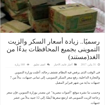
رسميًا.. زيادة أسعار السكر والزيت
التموينى بجميع المحافظات بدءًا من
الغد(مستند)
31 يناير، 2017
أخبار عامه
,
الاخبار
اضف تعليق
160 زيارة
فى الوقت الذى يرفض فيه النظام تقشف رجاله، أعلنت وزارة التموين
والتجارة الداخلية، رفع سعر السكر التموينى، إلى ثمانى جنيهات، بدلاً من 7
جنيهات بداية من شهر فبراير المقبل.
وحسب ما نشره موقع “أصوات مصرية” عن مصدر بوزارة التموين، فإن سعر
زجاجة الزيت التموينى قد ارتفع سعرها أيضًا، إلى 12 جنيه بدلاً من عشر
جنيهات.