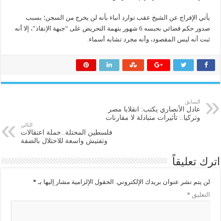
يأتي الإفراج عن الشيخ عقب توارد أنباء بأنه لن يخرج من السجن؛ بسبب
صدور حكم قضائي بحبسه 6 شهور بتهمة التحريض على “جبهة الإنقاذ”، إلا أنه
ثبت أنه ليس المقصود، وأنه مجرد تشابه أسماء.
السابق
عادل الأنصاري يكتب: انقلابا مصر
وتركيا.. تأثيرات متبادلة لا مقارنات
التالي
فلسطين المحتلة..حملة اعتقالات
وتفتيش واسعة للاحتلال بالضفة
اترك تعليقاً
لن يتم نشر عنوان بريدك الإلكتروني.
الحقول الإلزامية مشار إليها بـ
*
التعليق
*