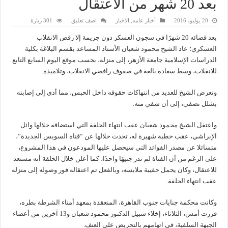
بعد 20 شهر من الاعتقال
20 يوليو، 2016
أخبار عامه
,
الاخبار
اضف تعليق
301 زيارة
بعد قضائه 20 شهرًا في سجون العسكر دون جريمة إلا رفض الانقلاب
العسكري؛ عاد الشيخ محمود شعبان الأستاذ المساعد بقسم البلاغة بكلية
الدراسات الإسلامية جامعة الأزهر، إلى منزله، بحسب موقع اليوم السابع التابع
للانقلاب، وسط سعادة بالغة في صفوف رافضي الانقلاب، وتلاميذه.
وتعرض الشيخ للعديد من انتهاكات حقوقه داخل الحبس، مما أدى إلى إصابته
بشلل نصفي، إلى أن شفي منه.
واعتقل الشيخ محمود شعبان عقب انتهاء الحلقة التي استضافه خلالها وائل
الإبراشي، عقب خطبة شهيرة له، تحدث خلالها عن “قناة السويس الجديدة”،
متسائلا عن مصدر الفوائد التي سيحصل عليها المودعون في هذا المشروع،
على الرغم من أن القناة لم تدر جنيهًا واحدًا، كما أعلن خلال الحلقة أنه مستعد
للاعتقال، وكان يحمل حقيبة ملابسه، وبالفعل تم اعتقاله فور وصوله إلى منزله
عقب انتهاء الحلقة.
وكانت محكمة جنايات جنوب القاهرة، المنعقدة بمعهد أمناء الشرطة بطره،
قررت أمس، الثلاثاء، إخلاء سبيل الدكتور محمود شعبان و13 آخرين من أعضاء
الجبهة السلفية، فى اتهامهم بالتحريض على العنف.