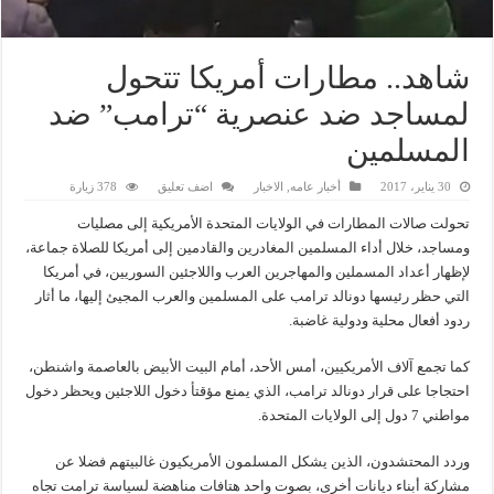
شاهد.. مطارات أمريكا تتحول
لمساجد ضد عنصرية “ترامب” ضد
المسلمين
30 يناير، 2017
أخبار عامه
,
الاخبار
اضف تعليق
378 زيارة
تحولت صالات المطارات في الولايات المتحدة الأمريكية إلى مصليات
ومساجد، خلال أداء المسلمين المغادرين والقادمين إلى أمريكا للصلاة جماعة،
لإظهار أعداد المسملين والمهاجرين العرب واللاجئين السوريين، في أمريكا
التي حظر رئيسها دونالد ترامب على المسلمين والعرب المجيئ إليها، ما أثار
ردود أفعال محلية ودولية غاضبة.
كما تجمع آلاف الأمريكيين، أمس الأحد، أمام البيت الأبيض بالعاصمة واشنطن،
احتجاجا على قرار دونالد ترامب، الذي يمنع مؤقتأ دخول اللاجئين ويحظر دخول
مواطني 7 دول إلى الولايات المتحدة.
وردد المحتشدون، الذين يشكل المسلمون الأمريكيون غالبيتهم فضلا عن
مشاركة أبناء ديانات أخرى، بصوت واحد هتافات مناهضة لسياسة ترامت تجاه