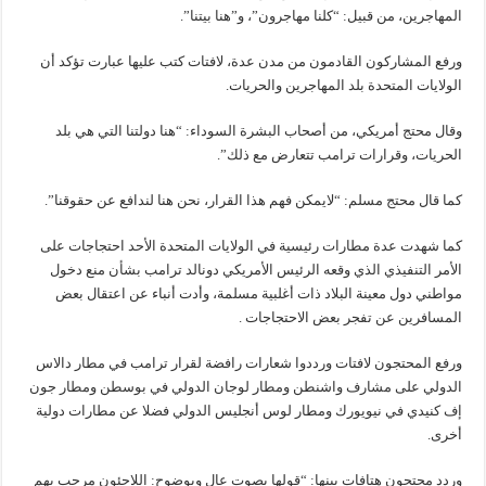
المهاجرين، من قبيل: “كلنا مهاجرون”، و”هنا بيتنا”.
ورفع المشاركون القادمون من مدن عدة، لافتات كتب عليها عبارت تؤكد أن
الولايات المتحدة بلد المهاجرين والحريات.
وقال محتج أمريكي، من أصحاب البشرة السوداء: “هنا دولتنا التي هي بلد
الحريات، وقرارات ترامب تتعارض مع ذلك”.
كما قال محتج مسلم: “لايمكن فهم هذا القرار، نحن هنا لندافع عن حقوقنا”.
كما شهدت عدة مطارات رئيسية في الولايات المتحدة الأحد احتجاجات على
الأمر التنفيذي الذي وقعه الرئيس الأمريكي دونالد ترامب بشأن منع دخول
مواطني دول معينة البلاد ذات أغلبية مسلمة، وأدت أنباء عن اعتقال بعض
المسافرين عن تفجر بعض الاحتجاجات .
ورفع المحتجون لافتات ورددوا شعارات رافضة لقرار ترامب في مطار دالاس
الدولي على مشارف واشنطن ومطار لوجان الدولي في بوسطن ومطار جون
إف كنيدي في نيويورك ومطار لوس أنجليس الدولي فضلا عن مطارات دولية
أخرى.
وردد محتجون هتافات بينها: “قولها بصوت عال وبوضوح: اللاجئون مرحب بهم