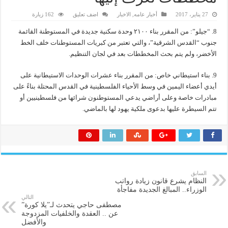
27 يناير، 2017
أخبار عامه
,
الاخبار
اضف تعليق
162 زيارة
8. “جيلو”: من المقرر بناء ٢١٠٠ وحدة سكنية جديدة في المستوطنة القائمة
جنوب “القدس الشرقية”، والتي تعتبر من كبريات المستوطنات خلف الخط
الأخضر، ولم يتم بحث المخططات بعد في لجان التنظيم.
9. بناء استيطاني خاص: من المقرر بناء عشرات الوحدات الاستيطانية على
أيدي أعضاء اليمين في وسط الأحياء الفلسطينية في القدس المحتلة بناءً على
مبادرات خاصة وعلى أراضي يدعي المستوطنون شرائها من فلسطينيين أو
تتم السيطرة عليها بدعوى ملكية يهود لها بالماضي.
السابق
النظام يشرع قانون زيادة رواتب
الوزراء.. المبالغ الجديدة مفاجأة
التالي
مصطفى حاجي يتحدث لـ”يلا كورة”
عن .. العقدة والخلفيات المزدوجة
والأفضل