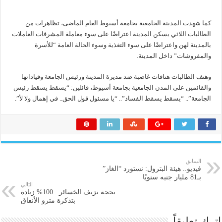
كما شهدت المدينة الجامعية بجامعة أسيوط العام الماضى، تظاهرات من
الطالبات اللائي يسكن المدينة اعتراضًا على سوء معاملة المشرفات العاملات
بالمدينة لهن واعتراضًا على سوء التغذية وسوء الحالة العامة “للأسرة
والمفروشات” داخل المدينة.
وهتف الطالبات هتافات غاضبة ضد مديرة المدينة ورئيس الجامعة وقياداتها
والقائمين على المدن الجامعية بجامعة أسيوط، قائلين: “يسقط يسقط رئيس
الجامعة”.. “يسقط يسقط الفساد”.. “يا مسئول قول الحق.. في إهمال ولا لأ”.
السابق
فيديو.. هيئة البترول: نستورد “الغاز”
بـ81 مليار جنيه سنويًا
التالي
بحجة نزيف الخسائر.. 100% زيادة
بتذكرة مترو الأنفاق
اترك تعليقاً