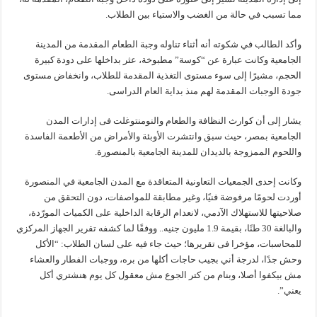
مما تسبب في حالة من الغضب والاستياء بين الطلاب.
وأكد الطالب في شكوته أنه أثناء تناوله وجبة الطعام المقدمة من المدينة
الجامعية وكانت عبارة عن “كوسة” مطبوخة، عثر بداخلها على دودة كبيرة
الحجم، مشيرًا إلى سوء مستوى التغذية المقدمة للطلاب، وانخفاض مستوى
جودة الوجبات المقدمة لهم منذ بداية العام الدراسى.
يشار إلى أن كوارث النظافة والطعام والنومنتوغلت فى إدارات المدن
الجامعية بمصر، حيث سبق وانتشرت الأوبئة والأمراض من الأطعمة الفاسدة
واللحوم الممزوجة بالديدان للمدينة الجامعية بالمنصورة.
وكانت إحدى الجمعيات التعاونية المتعاقدة مع المدن الجامعية في المنصورة
أوردت لحومًا مرفوضة فنيًا، وغير مطابقة للمواصفات، دون التحقق من
صلاحيتها للاستهلاك الآدمي، لانعدام الرقابة الداخلية على الكميات المورّدة،
والبالغة 30 طنًا، بقيمة 1.9 مليون جنيه.. ووفقًا لما كشفه تقرير الجهاز المركزي
للمحاسبات، مؤخرا فى تقريرها؛ حيث جاء فيه على لسان الطلاب: “الأكل
وحش جدًا، لدرجة أني بجيب حاجات أكلها من بره، ووجبات الفطار والعشاء
مش بيكفوا أصلا، وبنام من كتر الجوع مش معقول كل يوم هنشتري أكل
يعني”.