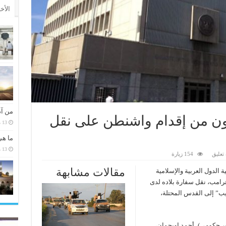
الأخ
من آد
ون من إقدام واشنطن على نقل
13 مارس، 2026
ما هي
13 مارس، 2026
تعليق
154 زيارة
مقالات مشابهة
الدول العربية والإسلامية
ترامب، نقل سفارة بلاده لدى
بيب” إلى القدس المحتلة،
ر حكومي)، أحمد اويحمان،