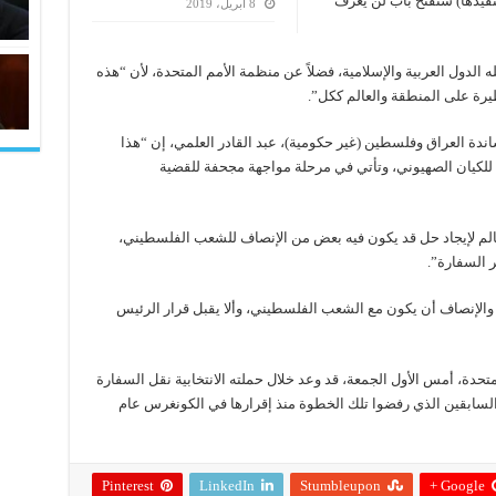
نفيذها) ستفتح باب لن يعرف
8 أبريل، 2019
الدول العربية والإسلامية، فضلاً عن منظمة الأمم المتحدة، لأن “هذه
يرة على المنطقة والعالم ككل”.
دة العراق وفلسطين (غير حكومية)، عبد القادر العلمي، إن “هذا
 للكيان الصهيوني، وتأتي في مرحلة مواجهة مجحفة للقضية
الم لإيجاد حل قد يكون فيه بعض من الإنصاف للشعب الفلسطيني،
ر السفارة”.
لإنصاف أن يكون مع الشعب الفلسطيني، وألا يقبل قرار الرئيس
حدة، أمس الأول الجمعة، قد وعد خلال حملته الانتخابية نقل السفارة
سابقين الذي رفضوا تلك الخطوة منذ إقرارها في الكونغرس عام
Pinterest
LinkedIn
Stumbleupon
Google +