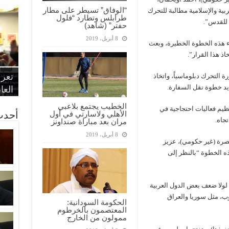
“الوفاق” تسيطر على مطار
بية والإسلامية مطالبة للتحرك
طرابلس وتطارد “فلول
 للقدس”.
حفتر” (شاهد)
8 أبريل، 2019
ء هذه الخطوة الخطيرة، وبعث
اذ هذا القرار”.
“الإ
“الم
“متح
الط
تعرف
مواط
أمين
الان
 التحرك دبلوماسياً، واتخاذ
ديد خطوة نقل السفارة.
الحر
اقتص
بدي
القض
العا
الخطيب يجتمع بلاعبي
ظيم فعاليات احتجاجية في
أحدث
الأهلي ولاسارتي في أول
جاه.
مران بعد مباراة صنداونز
8 أبريل، 2019
نصرة (غير حكومي)، عزيز
ذه الخطوة “بالنظر إلى
لولا ضعف بعض الدول العربية
ب، مثل سوريا والعراق
الحكومة السودانية:
المعتصمون بالخرطوم
ممولون من الخارج