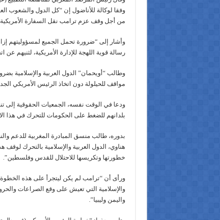
وفقا لوكالة للأناضول إن “كل الدول والشعوب العر
من أجل وقف عزم ترامب نقل السفارة الأمريكية
وأشار إلى “ضرورة تحمل الجميع لمسؤوليتهم إزا
رسالة قوية اللهجة للإدارة الأمريكية، لثنيهم عن اتخ
وطالب “أويحمان” الدول العربية والإسلامية بضرورة
مواقف للحيلولة دون اتخاذ الرئيس الأمريكي الج
ودعا في الوقت نفسه، الجمعيات الحقوقية إلى تن
بلدانهم للضغط على الحكومات للتحرك في هذا الات
بدوره، طالب منسق المبادرة المغربية للدعم وال
هناوي، الدول العربية والإسلامية بالتحرك لوقف ه
خطورتها وتكريسها للاحتلال للقدس وفلسطين”.
ورأى أن “ترامب لم يكن ليتجرأ على هذه الخطوة 
والإسلامية التي تعيش على وقع الصراعات والحرو
واليمن وليبيا”.