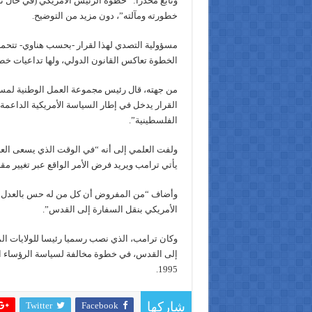
وتابع محذرا: “خطوة الرئيس الأمريكي (في حال ت
خطورته ومآلته”، دون مزيد من التوضيح.
مسؤولية التصدي لهذا لقرار -بحسب هناوي- تتحمله 
الخطوة تعاكس القانون الدولي، ولها تداعيات خط
من جهته، قال رئيس مجموعة العمل الوطنية لمسان
القرار يدخل في إطار السياسة الأمريكية الداعمة
الفلسطينية”.
ولفت العلمي إلى أنه “في الوقت الذي يسعى الع
يأتي ترامب ويريد فرض الأمر الواقع عبر تغيير مق
وأضاف “من المفروض أن كل من له حس بالعدل وا
الأمريكي بنقل السفارة إلى القدس”.
وكان ترامب، الذي نصب رسميا رئيسا للولايات المت
إلى القدس، في خطوة مخالفة لسياسة الرؤساء ال
1995.
Twitter
Facebook
شاركها