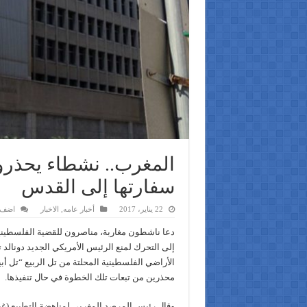
المغرب.. نشطاء يحذر
سفارتها إلى القدس
22 يناير، 2017
أخبار عامه
,
الاخبار
اضف 
دعا ناشطون مغاربة، مناصرون للقضية الفلسطينية 
إلى التحرك لمنع الرئيس الأمريكي الجديد دونالد 
الأراضي الفلسطينية المحلتة من تل الربيع “تل أ
محذرين من تبعات تلك الخطوة في حال تنفيذها.
وقال رئيس المرصد المغربي لمناهضة التطبيع (غي