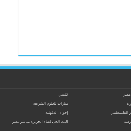
 مصر
كلمتي
رة
منارات للعلوم الشريعه
ز الفلسطيني
إخوان الدقهلية
رصد
البث الحى لقناة الجزيرة مباشر مصر