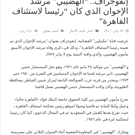
إنفوجراف.. “الهضيبي” مرشد
الإخوان الذي كان “رئيسا لاستئناف
القاهرة”
10 يناير، 2017
أخبار عامه
,
الاخبار
اضف تعليق
161 زيارة
عرضت قناة “مكملين” الفضائية، إنفوجراف بعنوان “مرشد الإخوان الذي تم
تعيينه رئيسا لاستئناف القاهرة”، وذلك في ذكرى وفاة مرشد الإخوان الأسبق
مأمون الهضيبي، والذي وافته المنية يوم 9 يناير 2004.
و”الهضيبي” من مواليد ٢٨ مايو عام ١٩٢١، وهو نجل المستشار حسن
الهضيبي، ثاني مرشد لجماعة الإخوان المسلمين في الفترة من ١٩٥٠ حتى
١٩٧٣، وينحدر من قرية عرب الصوالحة التابعة لمركز شبين القناطر بمحافظة
القليوبية، وكان والده المستشار حسن الهضيبي يعمل قاضيا.
تخرج مأمون الهضيبي من كلية الحقوق جامعة الملك فؤاد «القاهرة حاليا»
وعمل وكيلا للنيابة ثم قاضيا وصولا لموقع رئيس محكمة استئناف القاهرة ،
حيث تفرغ بعدها للعمل في السعودية ثم في المجال الدعوي، كما كان رئيسا
لمحكمة غزة في عام ١٩٥٦.
وشارك “الهضيبى” في المقاومةالشعبية أثناء العدوان الثلاثي على مصرسنة