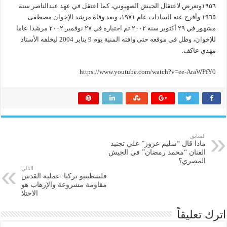
١٩٥٦وتعرض لاعتقال الجيش الصهيوني، كما اعتقل في عهد عبدالناصر سنة
١٩٦٥ وأفرج عنه السادات عام ١٩٧١، وبعد وفاة مرشد الإخوان مصطفى
مشهور في ٢٩ أكتوبر سنة ٢٠٠٢ تم اختياره في ٢٧ نوفمبر ٢٠٠٢ مرشدا عاما
للإخوان، وظل في موقعه حتى وافته المنية يوم 9 يناير 2004 ليخلفه الأستاذ
مهدي عاكف.
https://www.youtube.com/watch?v=ee-AraWPfY0
السابق
ماذا قال “سليم عزوز” علي تجنيد
الفنان “محمد رمضان” في الجيش
المصري؟
التالي
فلسطينيو تركيا: عملية القدس
مقاومة مشروعة والإرهاب هو
الاحتلا
اترك تعليقاً