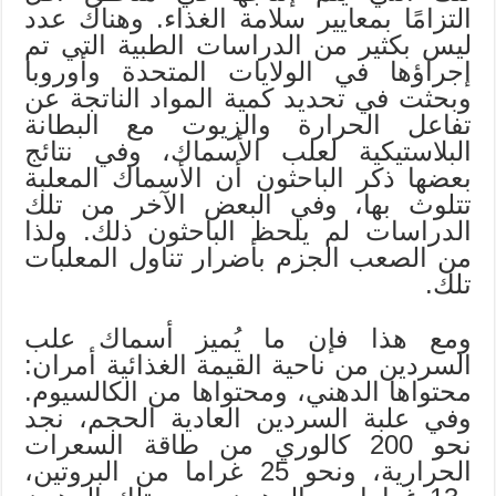
التزامًا بمعايير سلامة الغذاء. وهناك عدد
ليس بكثير من الدراسات الطبية التي تم
إجراؤها في الولايات المتحدة وأوروبا
وبحثت في تحديد كمية المواد الناتجة عن
تفاعل الحرارة والزيوت مع البطانة
البلاستيكية لعلب الأسماك، وفي نتائج
بعضها ذكر الباحثون أن الأسماك المعلبة
تتلوث بها، وفي البعض الآخر من تلك
الدراسات لم يلحظ الباحثون ذلك. ولذا
من الصعب الجزم بأضرار تناول المعلبات
تلك.
ومع هذا فإن ما يُميز أسماك علب
السردين من ناحية القيمة الغذائية أمران:
محتواها الدهني، ومحتواها من الكالسيوم.
وفي علبة السردين العادية الحجم، نجد
نحو 200 كالوري من طاقة السعرات
الحرارية، ونحو 25 غراما من البروتين،