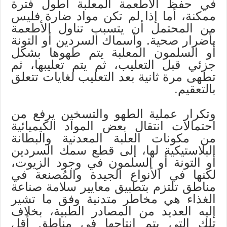
في حفظ الأطعمة المعلبة أطول فترة
ممكنة، أما إذا لم تكن مواد ضارة فليس
من المحتمل أن يتسبب تناول الأطعمة
بأضرار صحية. وأسماك السردين أو التونة
أو السلمون المعلبة يتم طهوها بشكل
جزئي قبل التعليب، ثم يتم تعليبها، ثم
تطهى مرة ثانية بعد التعليب لغايات تتعلق
بالتعقيم.
وتكرار عملية الطهو والتسخين يرفع من
احتمالات انتقال بعض المواد الكيميائية
من مكونات العلبة المعدنية والبطانة
البلاستيكية لها، إلى قطع سمك السردين
أو التونة أو السلمون في وجود الزيوت،
لكنها في الأنواع الجيدة والمُصنعة في
مناطق تلتزم بتطبيق معايير سلامة صناعة
الغذاء هي مخاطر متدنية وفق ما تشير
إليه العديد من المصادر الطبية، بخلاف
تلك التي يتم إنتاجها في مناطق أقل