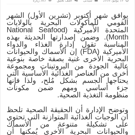
19 يوليو، 2016
سيدتى
اضف تعليق
383 زيارة
يوافق شهر أكتوبر (تشرين الأول) الشهر
القومي للمأكولات البحرية بالولايات
المتحدة الأميركية (National Seafood
Month). وضمن إصدارتها الحديثة بهذه
المناسبة تقول إدارة الغذاء والدواء
الأميركية (FDA) إن الأسماك والحيوانات
البحرية الأخرى غنية بصفة خاصة بنوعية
عالية الجودة من البروتينات ومجموعة
أخرى من العناصر الغذائية الأساسية التي
يحتاجها الجسم بشكل مُلح، ولذا فإنها
جزء أساسي ومهم ضمن مكونات
منظومة التغذية الصحية.
وتوضح الإدارة أن الحقيقة الصحية تلحظ
أن الوجبات الغذائية المتوازنة التي تحتوي
على تشكيلة متنوعة من الأسماك
والحيوانات البحرية الأخرى يُمكنها أن