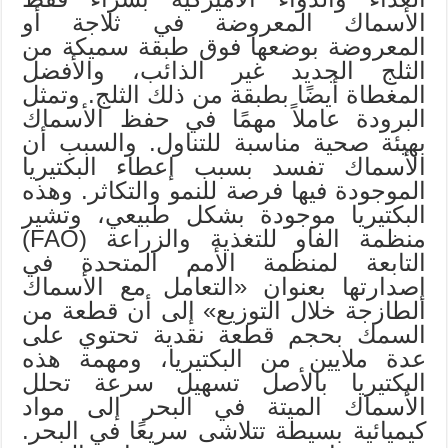
الأسماك المعروضة في ثلاجة أو
المعروضة بوضعها فوق طبقة سميكة من
الثلج الجديد غير الذائب، والأفضل
المغطاة أيضًا بطبقة من ذلك الثلج. وتمثل
البرودة عاملاً مهمًا في حفظ الأسماك
بهيئة صحية مناسبة للتناول. والسبب أن
الأسماك تفسد بسبب إعطاء البكتيريا
الموجودة فيها فرصة للنمو والتكاثر. وهذه
البكتيريا موجودة بشكل طبيعي، وتشير
منظمة الفاو للتغذية والزراعة (FAO)
التابعة لمنظمة الأمم المتحدة في
إصدارتها بعنوان «التعامل مع الأسماك
الطازجة خلال التوزيع» إلى أن قطعة من
السمك بحجم قطعة نقدية تحتوي على
عدة ملايين من البكتيريا، ومهمة هذه
البكتيريا بالأصل تسهيل سرعة تحلل
الأسماك الميتة في البحر إلى مواد
كيميائية بسيطة تتلاشى سريعًا في البحر.