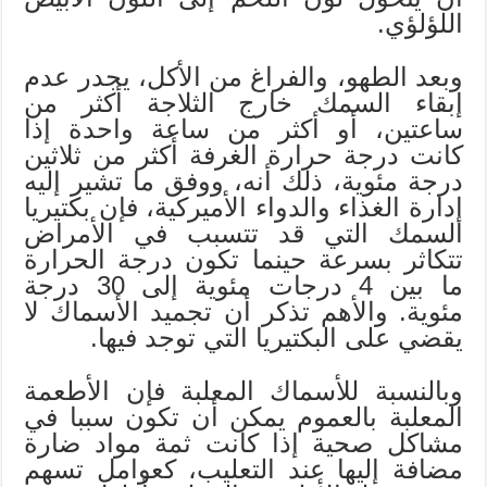
اللؤلؤي.
وبعد الطهو، والفراغ من الأكل، يجدر عدم
إبقاء السمك خارج الثلاجة أكثر من
ساعتين، أو أكثر من ساعة واحدة إذا
كانت درجة حرارة الغرفة أكثر من ثلاثين
درجة مئوية، ذلك أنه، ووفق ما تشير إليه
إدارة الغذاء والدواء الأميركية، فإن بكتيريا
السمك التي قد تتسبب في الأمراض
تتكاثر بسرعة حينما تكون درجة الحرارة
ما بين 4 درجات مئوية إلى 30 درجة
مئوية. والأهم تذكر أن تجميد الأسماك لا
يقضي على البكتيريا التي توجد فيها.
وبالنسبة للأسماك المعلبة فإن الأطعمة
المعلبة بالعموم يمكن أن تكون سببا في
مشاكل صحية إذا كانت ثمة مواد ضارة
مضافة إليها عند التعليب، كعوامل تسهم