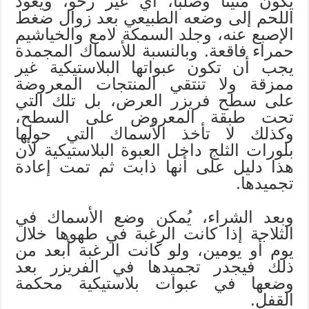
يكون متينًا وصلبًا، أي غير رخو، ويعود
اللحم إلى وضعه الطبيعي بعد زوال ضغط
الإصبع عنه، وجلد السمكة لامع والخياشيم
حمراء فاقعة. وبالنسبة للأسماك المجمدة
يجب أن تكون عبواتها البلاستيكية غير
ممزقة ولا تنتقي المنتجات المعروضة
على سطح فريزر العرض، بل تلك التي
تحت طبقة المعروض على السطح،
وكذلك لا تأخذ الأسماك التي حولها
بلورات الثلج داخل العبوة البلاستيكية لأن
هذا دليل على أنها ذابت ثم تمت إعادة
تجميدها.
وبعد الشراء، يُمكن وضع الأسماك في
الثلاجة إذا كانت الرغبة في طهوها خلال
يوم أو يومين، ولو كانت الرغبة أبعد من
ذلك فيجدر تجميدها في الفريزر بعد
وضعها في عبوات بلاستيكية محكمة
القفل.