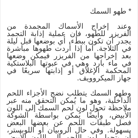
* طهو السمك
وعند إخراج الأسماك المجمدة من
الفريزر للطهو، فإن عملية إذابة التجمد
يجدر أن تكون ببطء، أي بوضعها قبل ليلة
في الثلاجة. أما إذا أردت طهوها مباشرة
بعد إخراجها من الفريزر فيمكن وضعها
في ماء بارد وهي في عبوتها البلاستكية
المحكمة الإغلاق أو إذابتها سريعًا في
جهاز الميكروويف.
وطهو السمك يتطلب نضج الأجزاء اللحم
الداخلية، وهو ما يُمكن التحقق منه عبر
ملاحظة تحول لون لحم السمك إلى اللون
الأبيض، وأيضًا يُمكن بواسطة الشوكة
فصل طبقات اللحم عن بعضها البعض
بسهولة. وفي حال الروبيان أو اللوبستر،
أن يتحول لون اللحم إلى اللون الأبيض