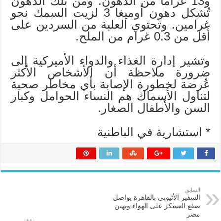
و13 غراما من الدهون. ومن تلك الدهون
تُشكل دهون أوميغا 3 لزيت السمك نحو
غرامين. وتحتوي العلبة من السردين على
أقل من 0.3 غرام من الملح.
وتشير إدارة الغذاء والدواء الأميركية إلى
ضرورة ملاحظة أن الأشخاص الأكثر
عُرضة لخطورة الإصابة بأي مخاطر صحية
لتناول الأسماك هم النساء الحوامل وكبار
السن والأطفال الصغار.
* استشارية في الباطنية
السابق
السفير الأثيوبى بالقاهرة يواصل
صفع العسكر على الهواء ويهين
مصر