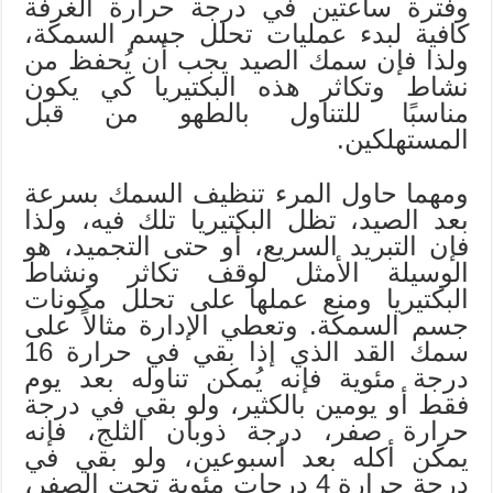
وفترة ساعتين في درجة حرارة الغرفة
كافية لبدء عمليات تحلل جسم السمكة،
ولذا فإن سمك الصيد يجب أن يُحفظ من
نشاط وتكاثر هذه البكتيريا كي يكون
مناسبًا للتناول بالطهو من قبل
المستهلكين.
ومهما حاول المرء تنظيف السمك بسرعة
بعد الصيد، تظل البكتيريا تلك فيه، ولذا
فإن التبريد السريع، أو حتى التجميد، هو
الوسيلة الأمثل لوقف تكاثر ونشاط
البكتيريا ومنع عملها على تحلل مكونات
جسم السمكة. وتعطي الإدارة مثالاً على
سمك القد الذي إذا بقي في حرارة 16
درجة مئوية فإنه يُمكن تناوله بعد يوم
فقط أو يومين بالكثير، ولو بقي في درجة
حرارة صفر، درجة ذوبان الثلج، فإنه
يمكن أكله بعد أسبوعين، ولو بقي في
درجة حرارة 4 درجات مئوية تحت الصفر،