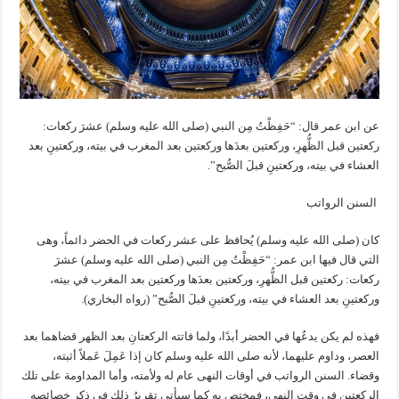
عن ابن عمر قال‏:‏ “‏حَفِظْتُ مِن النبي (صلى الله عليه وسلم) عشرَ ركعات‏:‏
ركعتين قبل الظُّهرِ، وركعتين بعدَها وركعتين بعد المغرب في بيته، وركعتينِ بعد
العشاء في بيته، وركعتينِ قبلَ الصُّبح”.
السنن الرواتب
كان (صلى الله عليه وسلم) يُحافظ على عشر ركعات في الحضر دائماً، وهى
التي قال فيها ابن عمر‏:‏ “‏حَفِظْتُ مِن النبي (صلى الله عليه وسلم) عشرَ
ركعات‏:‏ ركعتين قبل الظُّهرِ، وركعتين بعدَها وركعتين بعد المغرب في بيته،
وركعتينِ بعد العشاء في بيته، وركعتينِ قبلَ الصُّبح‏” ‏(رواه البخاري).
فهذه لم يكن يدعُها في الحضر أبدًا، ولما فاتته الركعتانِ بعد الظهر قضاهما بعد
العصر، وداوم عليهما، لأنه صلى الله عليه وسلم كان إذا عَمِلَ عَملاً أثبته،
وقضاء‏.‏ السنن الرواتب في أوقات النهى عام له ولأمته، وأما المداومة على تلك
الركعتين في وقت النهي، فمختص به كما سيأتي تقريرُ ذلك في ذكر خصائصه