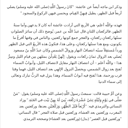
‏وذكر ابن ماجه أيضاً عن عائشة‏:‏ “كانَ رسولُ اللَّهِ (صلى الله عليه وسلم) ‏يصلي
أربعاً قبل الظهر، يطيل فِيهِنَّ القِيام، ويحسن فيهن الركوعَ والسجود‏.”
فهذه -واللّه أعلم- هي الأربع التي أرادت عائشة أنه كان لا يدعهن وأما سنةُ
الظهر، فالركعتان اللتانِ قال عبدُ اللّه بن عمر، يُوضح ذلك أن سائرَ الصلواتِ
سنتُها ركعتانِ ركعتانِ، والفجرِ جمع كونها ركعتين، والناس في وقتها أفرغُ ما
يكونون، ومع هذا سنتُها ركعتانِ، وعلى هذا، فتكونُ هذه الأربعُ التي قبل الظهر
وِرداً مُستقِلاً سببُه انتصافُ النهار وزوالُ الشمس وكان عبدُ اللَّهِ بنُ مسعود
يُصلي بعد الزوال ثمانَ ركعات، ويقول‏:‏ إنَّهنَّ يَعْدِلْنَ بمثلهن مِن قيامِ الليل وسِرُّ
هذا – واللّه أعلم – أن انتصافَ النهار مقابِل لانتصاف الليل، وأبوابُ السماء
تُفتح بعد زوال الشمس، ويحصلُ النزول الإلهِي بعد انتصاف الليل، فهما وقتا
قرب ورحمة، هذا تُفتح فيه أبوابُ السماء، وهذا ينزِل فيه الربُّ تبارك وتعالى
إلى سماء الدنيا‏.‏
وعن أمِّ حبيبة قالت‏:‏ سمعتُ رسولَ اللَّهِ (صلى الله عليه وسلم) يقول‏:‏ “‏مَنْ
صَلَّى في يَوْمٍ وَلَيْلَةٍ ثِنتَيْ عَشْرَةَ رَكْعَة، بُنِيَ لَهُ بِهِنَّ بَيْت في الجَنَةِ‏.” وزاد
النسائي والترمذي فيه‏:‏ ‏”‏أَرْبَعاً قَبْلَ الظُّهْرِ، وَرَكْعَتَيْنِ بعدها، وركعتينِ بعد
المغرب، وركعتين بعد العشاء، وركعتين قبل صلاة الفجر.”‏ قال النسائي‏:‏
‏”‏وركعتين قبل العصر‏” ‏(‏بدل‏)‏ ‏(‏وركعتين بعد العشاء‏)‏ وصححه الترمذي.