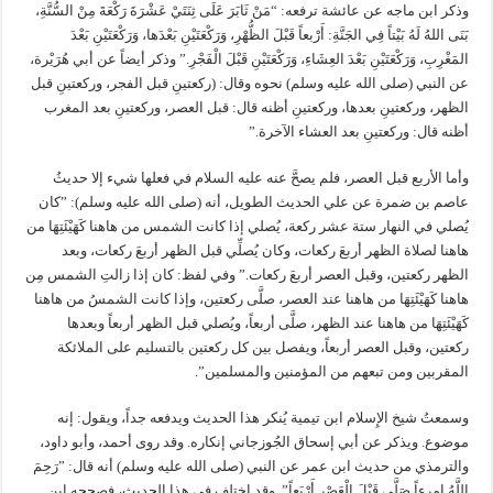
وذكر ابن ماجه عن عائشة ترفعه‏:‏ “‏مَنْ ثَابَرَ عَلَى ثِنَتَيْ عَشْرَةَ رَكْعَةَ مِنْ السُّنَّةِ،
بَنَى اللهُ لَهُ بَيْتاً فِي الجَنَّةِ‏:‏ أَرْبعاً قَبْلَ الظُّهْرِ، وَرَكْعَتَيْنِ بَعْدَها، وَرَكْعَتَيْنِ بَعْدَ
المَغْرِبِ، وَرَكْعَتَيْنِ بَعْدَ العِشَاءِ، وَرَكْعَتَيْنِ قَبْلَ الْفَجْرِ‏‏‏.”‏ وذكر أيضاً عن أبي هُرَيْرة،
عن النبي (صلى الله عليه وسلم) نحوه وقال‏:‏ ‏(‏ركعتينِ قبل الفجر، وركعتينِ قبل
الظهر، وركعتينِ بعدها، وركعتينِ أظنه قال‏:‏ قبل العصر، وركعتينِ بعد المغرب
أظنه قال‏:‏ وركعتينِ بعد العشاء الآخرة‏.”
وأما الأربع قبل العصر، فلم يصحَّ عنه عليه السلام في فعلها شيء إلا حديثُ
عاصم بن ضمرة عن علي الحديث الطويل، أنه (صلى الله عليه وسلم)‏:‏ ‏”‏كان
يُصلي في النهار ستة عشر ركعة، يُصلي إذا كانت الشمس من هاهنا كَهَيْئَتِهَا من
هاهنا لصلاة الظهر أربعَ ركعات، وكان يُصلِّي قبل الظهر أربعَ ركعات، وبعد
الظهر ركعتين، وقبل العصر أربعَ ركعات‏.” وفي لفظ‏:‏ كان إذا زالتِ الشمس مِن
هاهنا كَهَيْئَتِهَا من هاهنا عند العصر، صلَّى ركعتين، وإذا كانت الشمسُ من هاهنا
كَهَيْئَتِهَا من هاهنا عند الظهر، صلَّى أربعاً، ويُصلي قبل الظهر أربعاً وبعدها
ركعتين، وقبل العصر أربعاً، ويفصل بين كل ركعتين بالتسليم على الملائكة
المقربين ومن تبعهم من المؤمنين والمسلمين”‏.
وسمعتُ شيخ الإِسلام ابن تيمية يُنكر هذا الحديث ويدفعه جداً، ويقول‏:‏ إنه
موضوع‏.‏ ويذكر عن أبي إسحاق الجُوزجاني إنكاره‏.‏ وقد روى أحمد، وأبو داود،
والترمذي من حديث ابن عمر عن النبي (صلى الله عليه وسلم) أنه قال‏:‏ ‏”‏رَحِمَ
اللَّهُ امرءاً صَلَّى قَبْلَ الْعَصْرِ أَرْبَعاً‏‏‏”. وقد اختلف في هذا الحديث، فصححه ابن