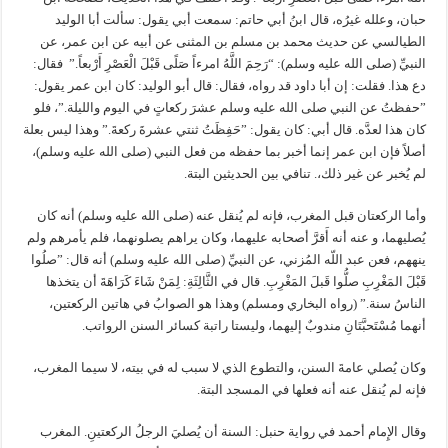
حبان، وعلله غيرُه، قال ابنُ أبي حاتم‏:‏ سمعت أبي يقول‏:‏ سألت أبا الوليد
الطيالسي عن حديث محمد بن مسلم بن المثنى عن أبيه عن ابن عمر، عن
النبيِّ (صلى الله عليه وسلم)‏:‏ “‏رَحِمَ اللَّهُ امرءاً صَلًى قَبْلَ الْعَصْرِ أَرْبعاً‏‏‏.‏” فقال‏:‏
دع هذا‏.‏ فقلت‏:‏ إن أبا داود قد رواه، فقال‏:‏ قال أبو الوليد‏:‏ كان ابن عمر يقول‏:‏
‏”‏حفظتُ عن النبي صلى الله عليه وسلم عشرَ ركعاتٍ في اليوم والليلة.‏”، فلو
كان هذا لعدَّه‏.‏ قال أبي‏:‏ كان يقول‏:‏ ‏”‏حَفِظَتُ ثنتي عشرةَ ركعةَ‏.‏” وهذا ليس بعلة
أصلاً فإن ابن عمر إنما أخبر بما حفظه من فعل النبي (صلى الله عليه وسلم)،
لم يُخبر عن غير ذلك،‏.‏ تنافي بين الحديثين البتة‏.‏
وأما الركعتان قبل المغرب، فإنه لم يُنقل عنه (صلى الله عليه وسلم) أنه كان
يُصليهما، و عنه أنه أَقرَّ أصحابه عليهما، وكان يراهم يصلونهما، فلم يأمرهم ولم
ينههم، فعن عبد اللّه المُزني، عن النبيِّ (صلى الله عليه وسلم) أنه قال‏:‏ ‏”‏صلُوا
قَبْلَ المَغْرِبِ صلُّوا قَبلَ المَغْرِبِ‏. قال في الثَّالِثَةِ‏:‏ ‏‏لِمَنْ شَاءَ كَرَاهَةَ أن يتخذها
الناسُ سنة‏.” (رواه البخاري ومسلم)‏ وهذا هو الصوابُ في هاتين الركعتين،
أنهما مُسْتَحبَّتَانِ مندوبٌ إليهما، وليستا راتبة كسائر السنن الرواتب‏.‏
وكان يُصلي عامةَ السنن، والتطوع الذي لا سبب له في بيته، لا سيما المغرب،
فإنه لم يُنقل عنه أنه فعلها في المسجد البتة‏.‏
وقال الإِمام أحمد في رواية حنبل‏:‏ السنة أن يُصليَ الرجلُ الركعتينِ‏.‏ المغرب