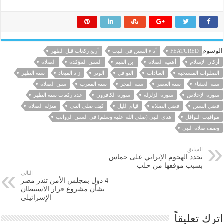
الوسوم
FEATURED
أداء السنن في البيت
أربع ركعات قبل الظهر
أركان الإسلام
أهمية الصلاة
ابن القيم
السنن المؤكدة
الصلاة
الصلوات المستحبة
العبادات
النوافل
الوتر
زاد الميعاد
سنة الظهر
سنة العشاء
سنة العصر
سنة الفجر
سنة المغرب
سنن الصلاة
سورة الإخلاص
سورة الزلزلة
سورة الكافرون
عدد ركعات سنة الظهر
فضل السنن
فضل الصلاة
قيام الليل
كيف صلى النبي
منزلة الصلاة
مواقيت النوافل
هدي النبي (صلى الله عليه وسلم) في السنن الرواتب
وصف صلاة النبي
السابق
تجدد الهجوم الإيراني على حماس
بسبب موقفها من حلب
التالي
4 دول بمجلس الأمن تنذر مصر
بشأن مشروع قرار الاستيطان
الإسرائيلي
اترك تعليقاً