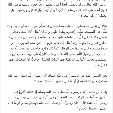
إن شاء الله تعالى‏.‏ وكان يُصلِّي أحياناً قبلَ الظهر أربعاً، فعن عائشة (رضي اللّه
عنها) أنه (صلى الله عليه وسلم)‏:‏ ‏”‏كَانَ لاَ يَدَعُ أَرْبَعاً قَبْلَ الظُّهْر، وركعتين قبل
الغداة‏” (رواه البخاري).
فَإِمَّا أن يُقال‏:‏ إنه (صلى الله عليه وسلم) كان إذا صلَّى في بيته صَلّى أربعاً، وإذا
صلَّى في المسجد صلَّى ركعتين، وهذا أظهر، وإِمَّا أن يُقال‏:‏ كان يفعلُ هذا،
ويفعل هذا، فحكى كلٌّ عن عائشة وابن عمر ما شاهده، والحديثان صحيحان لا
مطعن في واحد منهما‏.‏ وقد يُقال‏:‏ إن هذه الأربعَ لم تكن سنةَ الظهر، بل هي
صلاةٌ مستقِلة كان يصليها بعد الزوال، كما ذكره الإِمام أحمد عن عبد اللّه بن
السائب، أن رسولَ اللَّهِ (صلى الله عليه وسلم) كان يُصلي أربعاً بعد أن تزولَ
الشمس، وقال‏:‏ ‏”‏إنَّهَا سَاعَةٌ تُفْتَحُ فِيهَا أَبْوَابُ السَّمَاءِ، فَأُحِبُّ أَنْ يَصْعَدَ لِي فِيهَا
عَمَلٌ صَالح‏”.
وفي السنن أيضاً عن عائشةَ (رضي اللّه عنها)‏:‏ ‏”‏أن رسولَ اللَّهِ (صلى الله عليه
وسلم)، كان إذا لم يُصلِّ أربعاً قبل الظهر، صلاهُنَّ بعدها‏.”
وقال ابن ماجه‏:‏ ‏”‏كان رسولُ اللّه صلى الله عليه وسلم إذا فاتته الأربعُ قبل
الظهر، صلاَّها بعد الركعتين بعد الظهر.”‏ وفي التِّرمذي عن علي بن أبي طالب
(رضي اللّه عنه) قال‏:‏ ‏”كان رسولُ اللَّهِ (صلى الله عليه) وسلم يصلي أربعاً قبل
الظهر، وبعدها ركعتين‏‏‏.”