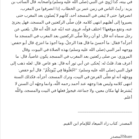
في بيته، كذا رُويَ عن النبي (صلى الله عليه وسلم) وأصحابه‏.‏ قال السائب بن
يزيد‏:‏ رأيتُ الناس في زمن عمر بن الخطاب، إذا انصرفوا من المغرب،
انصرفوا‏.‏ حتى لا يَبقى في المسجد أحد، كأنهم لا يُصلون بعد المغرب حتى
يصيروا إلى أهليهم انتهى كلامه‏.‏ فإن صلَّى الركعتين في المسجد، فهل يجزئ
عنه، وتقع موقعها‏؟‏ اختلف قولُه، فروى عنه ابنُه عبد اللّه أنه قال‏:‏ بلغني عن
رجل سماه أنه قال‏:‏ لو أن رجلاً صلَّى الركعتين بعد المغرب في المسجد ما
أجزأه‏؟‏ فقال‏:‏ ما أحسنَ ما قال هذا الرجلُ، وما أجودَ ما انتزع، قال أبو حفص‏:‏
ووجهه أمر النبي (صلى الله عليه وسلم) بهذه الصلاة في البيوت‏.‏ وقال
المروزي‏:‏ من صلى ركعتين بعد المغرب في المسجد يكون عاصياً، قال‏:‏ ما
أعرف هذا، قلتُ له‏:‏ يُحكى عن أبي ثور أنه قال‏:‏ هو عاص‏.‏ قال‏:‏ لعله ذهب إلى
قول النبي (صلى الله عليه وسلم)‏:‏ “‏اجْعَلُوهَا فِي بُيُوتِكُمْ‏‏‏‏”. قال أبو حفص‏:‏
ووجهُه أنه لو صَلَّى الفرضَ في البيت، وترك المسجد، أجزأه، فكذلك السنة
انتهى كلامه وليس هذا وجهَه عند أحمد رحمه اللّه، وانما وجهُه أن السنن لا
يُشترط لها مكان معين، ولا جماعة، فيجوزُ فعلها في البيت والمسجد، واللّه
أعلم‏.‏
_________________________
المصدر: كتاب زاد الميعاد لللإمام ابن القيم.
Share
المصدر