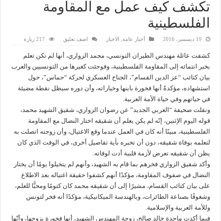
تكشف كيف عمل مع المقاومة
الفلسطينية
19 ديسمبر، 2016
أخبار عامه
,
الاخبار
اضف تعليق
217 زيارة
كشفت عائلة مهندس الطيران التونسي، محمد الزواري، أنها لم تكن تعلم
بخبر انتمائه إلى المقاومة الفلسطينية، وفوجئت كغيرها من التونسيين والعرب
بيان كتائب “عز الدين القسام”، الجناح العسكري لحركة “حماس”، حول
استشهاده، مؤكدةً أنها فخورة بابنها وخياراته، وأن دوره سيظل نقطة مضيئة
في حياتهم وفي حياة الأمة العربية.
ونقلت صحيفة “العربي الجديد” عن رضوان الزواري، شقيق الشهيد محمد،
قوله اليوم الإثنين، إنّه لم يكن يعلم أن شقيقه اختار النضال مع المقاومة
الفلسطينية، مبينًا أنه كان في العمل عندما وقع الاغتيال، وأن زوجته اتصلت به
لتعلمه بوفاة شقيقه، دون أن تخبره بأية تفاصيل أخرى، في الوقت الذي كان
يظن أن شقيقه تعرض لأزمة قلبية أدت لوفاته.
وأكد شقيق الزواري فخرهم بما قام به الشهيد، وأنهم لم يتخيلوا يومًا أن يختار
النضال في صفوف المقاومة، مؤكدًا أنهم كشفوا حقيقة اغتياله بعد الاطلاع
على بيان كتائب القسام، مشيرًا إلى أن شقيقه محمد كان كتومًا ومحبًّا للعلم،
وشغوفًا بصناعة الطائرات، وبالهندسة الميكانيكية، مؤكدًا أنه فخر لتونس
وللأمة العربية والإسلامية.
فيما أكدت ماجدة خالد صالح، زوجة المهندس الشهيد، أنها فخورة بزوجها، وأنّها