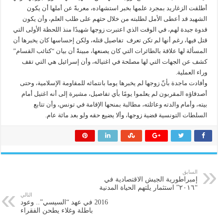
أطلقت الزغاريد بمجرد علمها بخبر استشهاده، معربةً عن أملها أن يكون
الشهيد قد أعطى الأمل لطلبته من خلال حثهم على طلب العلم، وأن يكون
قدوة جيدة لهم، في الوقت الذي اعتبرت زوجها شهيدًا منذ اللحظة الأولى التي
قتل فيها، رغم أنها لم تكن تعرف تفاصيل قتله، ولكن إحساسها كان يخبرها أن
المسألة لها علاقة بالطائرات التي كان يصنعها، مبينةً أن بيان “كتائب القسام”
كشف عن الجهات التي لها مصلحة في اغتياله، وأن إسرائيل هي التي تقف
وراء العملية.
وأفادت ماجدة بأنّ زوجها لم يخبرها يوما بانتمائه للمقاومة الإسلامية، وحتى
أصدقاؤه المقربون لم يعلموا يومًا بأي تفاصيل، مشيرة إلى أنه اغتيل أمام
بيته، وأمام والدته وعائلته، مطالبة بمنحها الإقامة في تونس، وأن تتابع
السلطات التونسية قضية زوجها، وألا يضيع حقه ولو بعد مائة عام.
السابق
إمبراطورية الجيش الاقتصادية في
“٢٠١٦” استثمار يلتهم الحياة المدنية
التالي
2016 في عهد “السيسي”.. وعود
باطلة وغلاء يطحن الفقراء