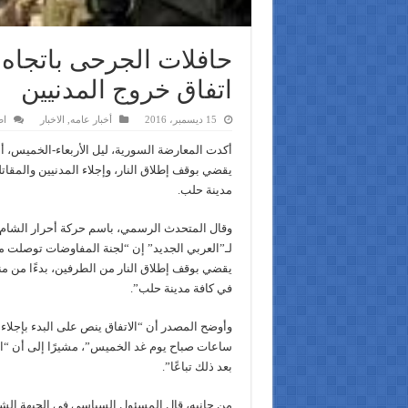
حافلات الجرحى باتجاه
اتفاق خروج المدنيين
15 ديسمبر، 2016
أخبار عامه
,
الاخبار
اض
أكدت المعارضة السورية، ليل الأربعاء-الخميس، أن
يقضي بوقف إطلاق النار، وإجلاء المدنيين والمقات
مدينة حلب.
وقال المتحدث الرسمي، باسم حركة أحرار الشام ا
لـ”العربي الجديد” إن “لجنة المفاوضات توصلت 
يقضي بوقف إطلاق النار من الطرفين، بدءًا من من
في كافة مدينة حلب”.
وأوضح المصدر أن “الاتفاق ينص على البدء بإجلا
ساعات صباح يوم غد الخميس”، مشيرًا إلى أن “ا
بعد ذلك تباعًا”.
من جانبه، قال المسئول السياسي في الجبهة الشام