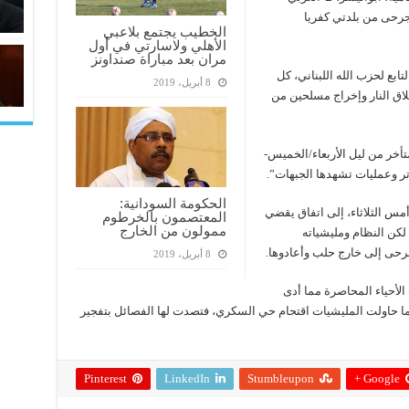
لجرحى من بلدتي كفريا
الخطيب يجتمع بلاعبي
الأهلي ولاسارتي في أول
مران بعد مباراة صنداونز
ابع لحزب الله اللبناني، كل
8 أبريل، 2019
اق النار وإخراج مسلحين من
أخر من ليل الأربعاء/الخميس-
ر وعمليات تشهدها الجبهات”.
الحكومة السودانية:
مس الثلاثاء، إلى اتفاق يقضي
المعتصمون بالخرطوم
ممولون من الخارج
 لكن النظام ومليشياته
رحى إلى خارج حلب وأعادوها.
8 أبريل، 2019
لأحياء المحاصرة مما أدى
حاولت المليشيات اقتحام حي السكري، فتصدت لها الفصائل بتفجير
Pinterest
LinkedIn
Stumbleupon
Google +