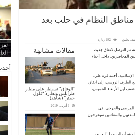
 مناطق النظام في حلب بعد
“الإ
“الم
“متح
ف تعليق
192 زيارة
الط
تعرف
مواط
أمين
الان
مقالات مشابهة
ه تم التوصل لاتفاق جديد،
الحر
اقتص
بدي
القض
العا
لين المحاصرين، داخل أحياء
أحدث
لإسلامية، أحمد قرة علي،
مع الطرف الروسي، إلى اتفاق
“الوفاق” تسيطر على مطار
تصف ليل الأربعاء-الخميس،
طرابلس وتطارد “فلول
حفتر” (شاهد)
8 أبريل، 2019
ء المرضى والجرحى، في
لمدنيين والمقاتلين سيخرجون
ية، أبواليسر، لـ”العربي