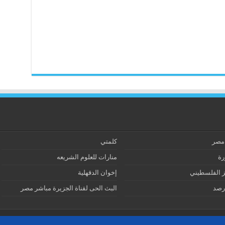
 مصر
كلمتي
رة
منارات للعلوم الشريعه
ز الفلسطيني
إخوان الدقهلية
رصد
البث الحى لقناة الجزيرة مباشر مصر