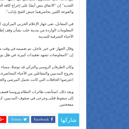
الجديد” إن “الاتفاق ينص أيضًا على إخراج كافة ا
والفوعة اللتين يحاصرهما جيش الفتح بإدلب”.
في المقابل، نفى جهاز الإعلام الحربي المركزي، الت
المعلومات الواردة من مدينة حلب بشأن وقف إطل
الأحياء الشرقية للمدينة.
وقال الجهاز -في خبر عاجل، تم تعميمه في وقت مت
إن “المفاوضات تشهد تعقيدات كبيرة، في ظل توت
وكان الطرفان الروسي والتركي قد توصلا، مساء أ
بخروج المدنيين والمقاتلين من الأحياء المحاصرة،
اعترضوا الحافلات التي كانت تحمل المرضى والج
وبعد ذلك، استأنفت طائرات النظام وروسيا قصف ا
إلى سقوط قتلى وجرحى في صفوف المدنيين، كما 
مفخختين.
Twitter
Facebook
شاركها