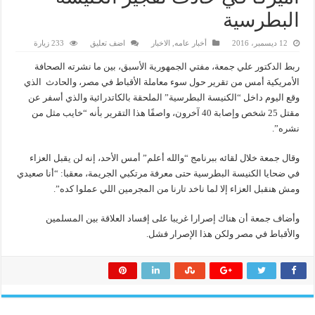
البطرسية
12 ديسمبر، 2016
أخبار عامه
,
الاخبار
اضف تعليق
233 زيارة
ربط الدكتور علي جمعة، مفتي الجمهورية الأسبق، بين ما نشرته الصحافة
الأمريكية أمس من تقرير حول سوء معاملة الأقباط في مصر، والحادث الذي
وقع اليوم داخل “الكنيسة البطرسية” الملحقة بالكاتدرائية والذي أسفر عن
مقتل 25 شخص وإصابة 40 آخرون، واصفًا هذا التقرير بأنه “خايب مثل من
نشره”.
وقال جمعة خلال لقائه ببرنامج “والله أعلم” أمس الأحد، إنه لن يقبل العزاء
في ضحايا الكنيسة البطرسية حتى معرفة مرتكبي الجريمة، معقبا: “أنا صعيدي
ومش هنقبل العزاء إلا لما ناخد تارنا من المجرمين اللي عملوا كده”.
وأضاف جمعة أن هناك إصرارا غريبا على إفساد العلاقة بين المسلمين
والأقباط في مصر ولكن هذا الإصرار فشل.