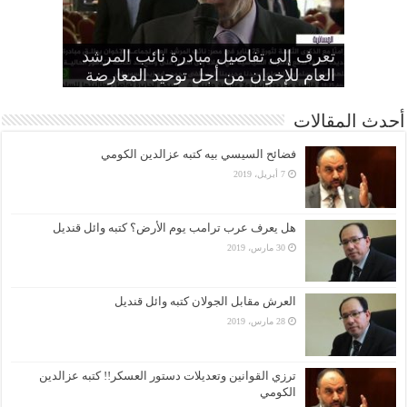
“الإخوان”: تأييد النقض بإعدام تسعة
“المجلس الثوري”: التحرك ضد الأنظمة
“متحدثة الإخوان” تطالب الانقلاب بوقف
الطاغية “واجب وطني وضرورة
تعرف إلى تفاصيل مبادرة نائب المرشد
مواطنين بهزلية النائب العام يؤكد تحول
أمين عام الإخوان: لا تصالح مع القتلة ولا
الانتهاكات بحق المرأة وإطلاق سراح كل
الحرائر
اقتصادية”
بديل عن القصاص
القضاء لألعوبة في يد العسكر
العام للإخوان من أجل توحيد المعارضة
أحدث المقالات
فضائح السيسي بيه كتبه عزالدين الكومي
7 أبريل، 2019
هل يعرف عرب ترامب يوم الأرض؟ كتبه وائل قنديل
30 مارس، 2019
العرش مقابل الجولان كتبه وائل قنديل
28 مارس، 2019
ترزي القوانين وتعديلات دستور العسكر!! كتبه عزالدين
الكومي