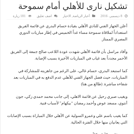
تشكيل نارى للأهلي أمام سموحة
8 ديسمبر، 2016
أخبار الرياضة
,
الاخبار
اضف تعليق
181 زيارة
أعلن الجهاز الفني للنادي الأهلي بقيادة حسام البدري عن قائمة الفريق
استعداداً لملاقاة سموحة مساء غداً الخميس في إطار مباريات الدوري
المصري الممتاز.
وأفاد مراسل بأن قائمة الأهلي شهدت عودة اللاعب صالح جمعة إلى الفريق
الأحمر مجدداً بعد غياب في المباريات الأخيرة بسبب الإصابة.
كما استبعد البدري، حسام غالي، على الرغم من جاهزيته للمشاركة في
المباريات، حيث فضل الجهاز الفني للأهلي عدم الدفع به في المباريات بعد
شفاءه مباشرة. (طالع من هنا)
ويغيب صبري رحيل عن قائمة الاهلي، إلى جانب محمد حمدي زكي، جون
أنتوي، مسعد عوض وأحمد رمضان “بيكهام” لأسباب فنية.
كما يغيب باسم علي وعمرو السولية عن الأهلي خلال المباراة بسبب الإصابات
التي يعانيان منها خلال الفترة الحالية.