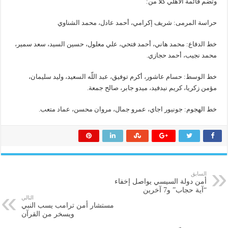
وتضم قائمة الأهلي كلاً من:
حراسة المرمى: شريف إكرامي، أحمد عادل، محمد الشناوي
خط الدفاع: محمد هاني، أحمد فتحي، علي معلول، حسين السيد، سعد سمير،
محمد نجيب، أحمد حجازي.
خط الوسط: حسام عاشور، أكرم توفيق، عبد اللّه السعيد، وليد سليمان،
مؤمن زكريا، كريم نيدفيد، ميدو جابر، صالح جمعة.
خط الهجوم: جونيور اجاي، عمرو جمال، مروان محسن، عماد متعب.
السابق
أمن دولة السيسي يواصل إخفاء
“آية حجاب” و7 آخرين
التالي
مستشار أمن ترامب يسب النبي
ويسخر من القرآن