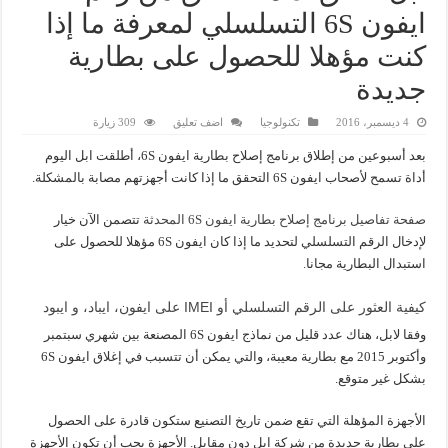
ايفون 6S التسلسلي لمعرفة ما إذا
كنت مؤهلا للحصول على بطارية
جديدة
4 ديسمبر، 2016
تكنولوجيا
اضف تعليق
309 زيارة
بعد أسبوعين من إطلاق برنامج إصلاح بطارية ايفون 6S، أطلقت ابل اليوم
أداة تسمح لأصحاب ايفون 6S التحقق ما إذا كانت أجهزتهم مصابة بالمشكلة.
صفحة تفاصيل برنامج إصلاح بطارية ايفون 6S المحدثة
تتصمن الآن خيار
لإدخال الرقم التسلسلي لتحديد ما إذا كان ايفون 6S مؤهلا للحصول على
استبدال البطارية مجانا.
كيفية العثور على الرقم التسلسلي أو IMEI على ايفون، ايباد، و ايبود
وفقا لابل، هناك عدد قليل من نماذج ايفون 6S المصنعة بين شهري سبتمبر
وأكتوبر 2015 مع بطارية معيبة، والتي يمكن أن تتسبب في إغلاق ايفون 6S
بشكل غير متوقع.
الأجهزة المؤهلة التي تقع ضمن تاريخ التصنيع ستكون قادرة على الحصول
على بطارية جديدة من شركة ابل دون مقابل. الأجهزة يجب أن تكون الأجهزة