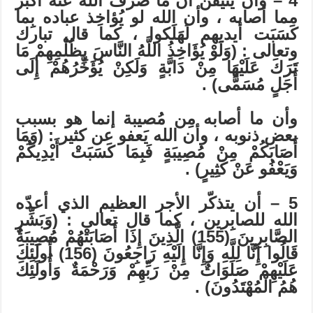
4 – وأن يَتيقّن أن ما صَرَف الله عنه أكبر
مما أصابه ، وأن الله لو يُؤاخِذ عباده بِما
كَسَبَت أيديهم لَهَلَكوا ، كما قال تبارك
وتعالى : (وَلَوْ يُؤَاخِذُ اللَّهُ النَّاسَ بِظُلْمِهِمْ مَا
تَرَكَ عَلَيْهَا مِنْ دَابَّةٍ وَلَكِنْ يُؤَخِّرُهُمْ إِلَى
أَجَلٍ مُسَمًّى) .
وأن ما أصابه مِن مُصيبة إنما هو بسبب
بعض ذنوبه ، وأن الله يَعفو عن كثير : (وَمَا
أَصَابَكُمْ مِنْ مُصِيبَةٍ فَبِمَا كَسَبَتْ أَيْدِيكُمْ
وَيَعْفُو عَنْ كَثِيرٍ) .
5 – أن يتذكّر الأجر العظيم الذي أعدّه
الله للصابِرين ، كما قال تعالى : (وَبَشِّرِ
الصَّابِرِينَ (155) الَّذِينَ إِذَا أَصَابَتْهُمْ مُصِيبَةٌ
قَالُوا إِنَّا لِلَّهِ وَإِنَّا إِلَيْهِ رَاجِعُونَ (156) أُولَئِكَ
عَلَيْهِمْ صَلَوَاتٌ مِنْ رَبِّهِمْ وَرَحْمَةٌ وَأُولَئِكَ
هُمُ الْمُهْتَدُونَ) .