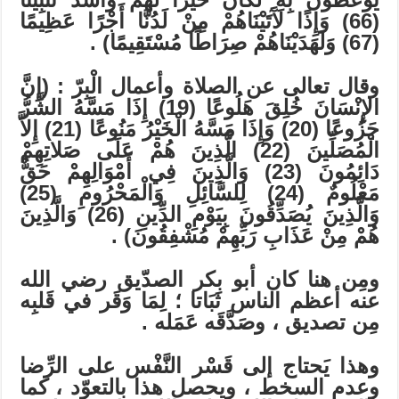
(66) وَإِذًا لآَتَيْنَاهُمْ مِنْ لَدُنَّا أَجْرًا عَظِيمًا
(67) وَلَهَدَيْنَاهُمْ صِرَاطًا مُسْتَقِيمًا) .
وقال تعالى عن الصلاة وأعمال الْبِرّ : (إِنَّ
الإِنْسَانَ خُلِقَ هَلُوعًا (19) إِذَا مَسَّهُ الشَّرُّ
جَزُوعًا (20) وَإِذَا مَسَّهُ الْخَيْرُ مَنُوعًا (21) إِلاَّ
الْمُصَلِّينَ (22) الَّذِينَ هُمْ عَلَى صَلاتِهِمْ
دَائِمُونَ (23) وَالَّذِينَ فِي أَمْوَالِهِمْ حَقٌّ
مَعْلُومٌ (24) لِلسَّائِلِ وَالْمَحْرُومِ (25)
وَالَّذِينَ يُصَدِّقُونَ بِيَوْمِ الدِّينِ (26) وَالَّذِينَ
هُمْ مِنْ عَذَابِ رَبِّهِمْ مُشْفِقُونَ) .
ومِن هنا كان أبو بكر الصدّيق رضي الله
عنه أعظم الناس ثَبَاتا ؛ لِمَا وَقَر في قَلبِه
مِن تصديق ، وصَدَّقَه عَمَله .
وهذا يَحتاج إلى قَسْر النَّفْس على الرِّضا
وعدم السخط ، ويحصل هذا بالتعوّد ، كما