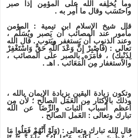
وما يُخلِفه الله على المؤمِن إذا صبر
واحتَسَب وقال ما أُمِر به .
قال شيخ الإسلام ابن تيمية : المؤمن
مأمور عند المصائب أن يَصبر ويُسَلِّم ،
وعند الذنوب أن يَستغفر ويَتوب . قال الله
تعالى : (فَاصْبِرْ إِنَّ وَعْدَ اللَّهِ حَقٌّ وَاسْتَغْفِرْ
لِذَنْبِكَ) ، فأمَرَه بالصبر على المصائب ،
والاستغفار مِن الْمَعَائب . اهـ .
وتكون زيادة اليقين بِزيادة الإيمان بالله ،
وذلك بالإكثار مِن العَمَل الصالح ؛ لأن مِن
أعظم أسباب الثبات والرِّضَا عن الله
تبارك وتعالى : العَمل الصالح .
قال الله تبارك وتعالى : (وَلَوْ أَنَّهُمْ فَعَلُوا مَا
يُوعَظُونَ بِهِ لَكَانَ خَيْرًا لَهُمْ وَأَشَدَّ تَثْبِيتًا