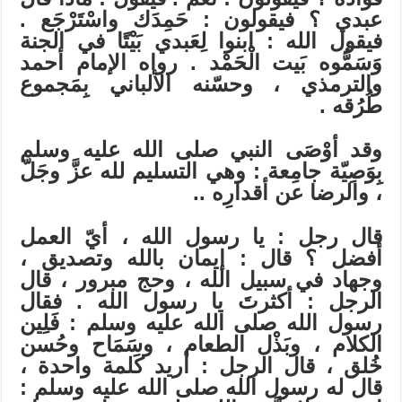
عبدي ؟ فيقولون : حَمِدَك واسْتَرْجَع .
فيقول الله : ابنوا لِعَبدي بَيْتًا في الجنة
وَسَمُّوه بَيت الْحَمْد . رواه الإمام أحمد
والترمذي ، وحسّنه الألباني بِمَجموع
طُرُقه .
وقد أوْصَى النبي صلى الله عليه وسلم
بِوَصِيّة جامِعة : وهي التسليم لله عزَّ وجَلّ
، والرضا عن أقدارِه ..
قال رجل : يا رسول الله ، أيّ العمل
أفضل ؟ قال : إيمان بالله وتصديق ،
وجهاد في سبيل الله ، وحج مبرور ، قال
الرجل : أكثرتَ يا رسول الله . فقال
رسول الله صلى الله عليه وسلم : فَلِين
الكلام ، وبَذْل الطعام ، وسَمَاح وحُسن
خُلق ، قال الرجل : أريد كَلمة واحدة ،
قال له رسول الله صلى الله عليه وسلم :