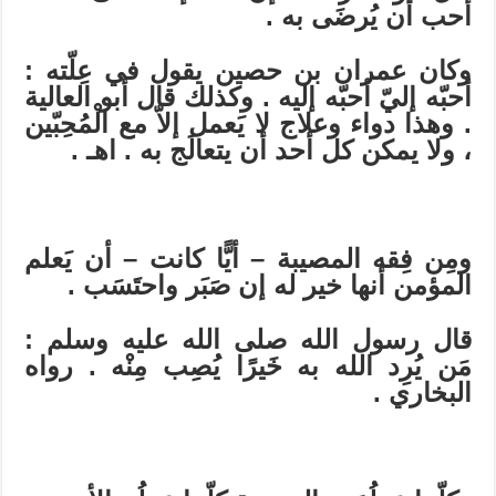
أحب أن يُرضَى به .
وكان عمران بن حصين يقول في عِلّته :
أحبّه إليّ أحبّه إليه . وكذلك قال أبو العالية
. وهذا دواء وعلاج لا يَعمل إلاّ مع الْمُحِبّين
، ولا يمكن كل أحد أن يتعالَج به . اهـ .
ومِن فِقه المصيبة – أيًّا كانت – أن يَعلم
المؤمن أنها خير له إن صَبَر واحتَسَب .
قال رسول الله صلى الله عليه وسلم :
مَن يُرِد الله به خَيرًا يُصِب مِنْه . رواه
البخاري .