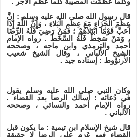
وكلّما عظُمَت المصيبة كلّما عظُم الأجر .
قال رسول الله صلى الله عليه وسلم : إِنَّ
عِظَمَ الْجَزَاءِ مَعَ عِظَمِ الْبَلاءِ ، وَإِنَّ اللَّهَ إِذَا
أَحَبَّ قَوْمًا ابْتَلاهُمْ ؛ فَمَنْ رَضِيَ فَلَهُ الرِّضَا
، وَمَنْ سَخِطَ فَلَهُ السَّخَطُ . رواه الإمام
أحمد والترمذي وابن ماجه ، وصححه
الشيخ الألباني ، وقال الشيخ شعيب
الأرنؤوط : إسناده جيد .
وكان النبي صلى الله عليه وسلم يقول
في دُعائه : أسألك الرضا بعد القضاء .
رواه الإمام أحمد والنسائي ، وصححه
الألباني .
قال شيخ الإسلام ابن تيمية : ما يكون قبل
القضاء فهو عَزم على الرضا لا حقيقة