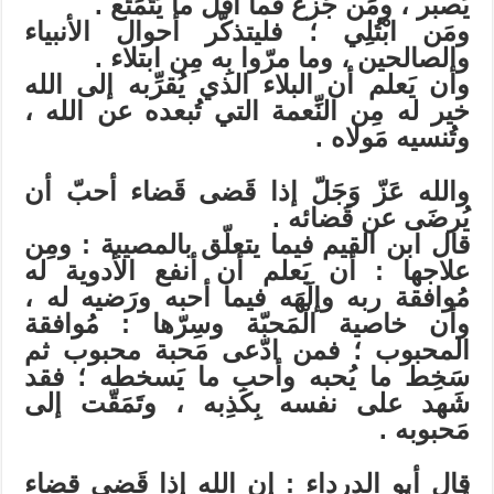
يَصبر ، ومَن جَزع فما أقل ما يَتَمَتّع .
ومَن ابْتُلِي ؛ فليتذكّر أحوال الأنبياء
والصالحين ، وما مرّوا بِه مِن ابتلاء .
وأن يَعلم أن البلاء الذي يُقرِّبه إلى الله
خير له مِن النِّعمة التي تُبعده عن الله ،
وتُنسيه مَولاه .
والله عَزّ وَجَلّ إذا قَضى قَضاء أحبّ أن
يُرضَى عن قَضائه .
قال ابن القيم فيما يتعلّق بالمصيبة : ومِن
علاجها : أن يَعلم أن أنفع الأدوية له
مُوافقة ربه وإلَهَه فيما أحبه ورَضيه له ،
وأن خاصية الْمَحبّة وسِرّها : مُوافقة
المحبوب ؛ فمن ادّعى مَحبة محبوب ثم
سَخِط ما يُحبه وأحب ما يَسخطه ؛ فقد
شَهد على نفسه بِكَذِبه ، وتَمَقّت إلى
مَحبوبه .
قال أبو الدرداء : إن الله إذا قَضى قضاء