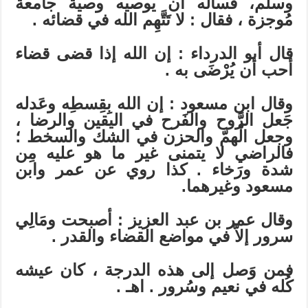
وسلم، فسأله أن يوصيه وصية جامعة
مُوجزة ، فقال : لا تَتَّهِم الله في قضائه .
قال أبو الدرداء : إن الله إذا قضى قضاء
أحب أن يُرْضَى به .
وقال ابن مسعود : إن الله بِقِسطِه وعَدله
جَعل الرَّوح والفَرح في اليقين والرضا ،
وجعل الْهمّ والحزن في الشك والسخط ؛
فالراضي لا يتمنى غير ما هو عليه مِن
شدة ورَخاء . كذا روي عن عمر وابن
مسعود وغيرهما.
وقال عمر بن عبد العزيز : أصبحت ومَالِي
سرور إلاّ في مواضع القضاء والقدر .
فمن وَصل إلى هذه الدرجة ، كان عيشه
كُله في نعيم وسُرور . اهـ .