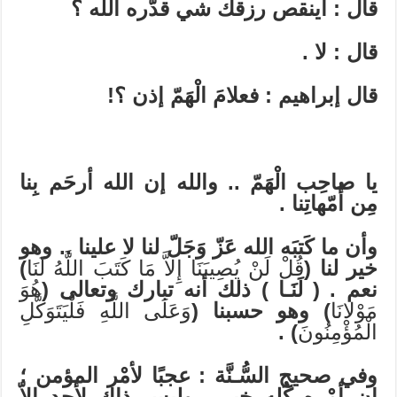
قال : أينقص رزقك شي قدّره الله ؟
قال : لا .
قال إبراهيم : فعلامَ الْهَمّ إذن ؟!
يا صاحِب الْهَمّ .. والله إن الله أرحَم بِنا
مِن أُمّهاتِنا .
وأن ما كَتبَه الله عَزّ وَجَلّ لنا لا علينا .. وهو
خير لنا (
قُلْ لَنْ يُصِيبَنَا إِلاَّ مَا كَتَبَ اللَّهُ لَنَا
)
نعم . ( لَنَـا ) ذلك أنه تبارك وتعالى (
هُوَ
مَوْلانَا
) وهو حسبنا (
وَعَلَى اللَّهِ فَلْيَتَوَكَّلِ
الْمُؤْمِنُونَ
) .
وفي صحيح السُّـنَّة : عجبًا لأمْر المؤمن ؛
إن أمْره كُله خير ، وليس ذاك لأحد إلاّ