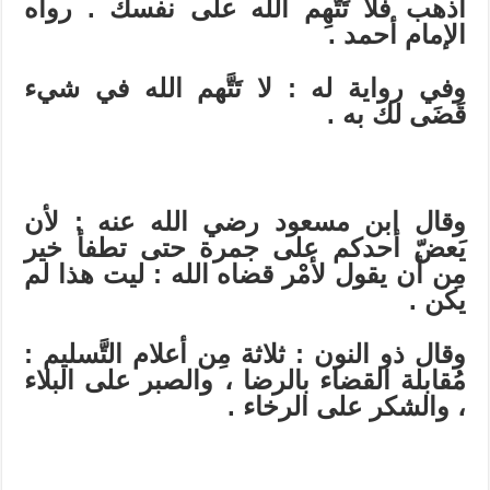
اذهب فلا تَتَّهِم الله على نفسك . رواه
الإمام أحمد .
وفي رواية له : لا تَتَّهم الله في شيء
قَضَى لك به .
وقال ابن مسعود رضي الله عنه : لأن
يَعضّ أحدكم على جمرة حتى تطفأ خير
مِن أن يقول لأمْر قضاه الله : ليت هذا لم
يكن .
وقال ذو النون : ثلاثة مِن أعلام التَّسليم :
مُقابلة القضاء بالرضا ، والصبر على البلاء
، والشكر على الرخاء .