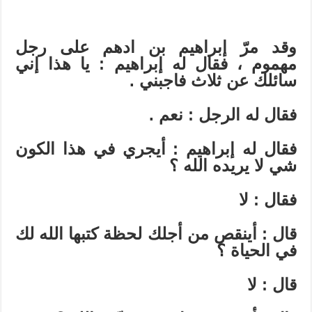
وقد مرّ إبراهيم بن ادهم على رجل
مهموم ، فقال له إبراهيم : يا هذا إني
سائلك عن ثلاث فاجبني .
فقال له الرجل : نعم .
فقال له إبراهيم : أيجري في هذا الكون
شي لا يريده الله ؟
فقال : لا
قال : أينقص من أجلك لحظة كتبها الله لك
في الحياة ؟
قال : لا