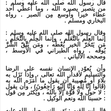
قال رسول الله صلى الله عليه وسلم :
من يتصبر يصبره الله ، وما أُعطي أحد
عطاء خيرا وأوسع مِن الصبر . رواه
البخاري ومسلم .
وقال رسول الله صلى الله عليه وسلم :
إنما العِلْم بالتَّعَلُّم ، وإنما الْحِلْم بالتَّحَلّم .
مَن يَتَحَرّ الخير يُعْطَه ، ومَن يَتَّقّ الشَّرَّ
يُوقَه . رواه الطبراني في الأوسط ،
وصححه الألباني .
وأن يُعوّد الإنسان نفسه على الرضا
والتسليم لأقدار الله تعالى ، وإذا نَزَل به
بلاء أو مُصيبة أن يقول ما أمَرَه الله به
(قَالُوا إِنَّا لِلَّهِ وَإِنَّا إِلَيْهِ رَاجِعُونَ) ، وأن يقول
: لا حول ولا قوّة إلاّ بالله ، ويُكثر مِن قول
: حسبنا الله ونعم الوكيل .
قال ابن القيم : نَهَى النبي صلى الله عليه