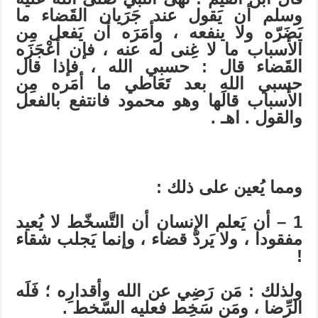
وسلم أن يَقول عند جَرَيان القَضاء ما
يَضَرّه ولا ينفعه ، وأمَرَه أن يَفعل مِن
الأسباب ما لا غِنى له عنه ، فإن أعْجَزَه
القَضاء قال : حسبي الله ، فإذا قال
حسبي الله بعد تَعَاطي ما أمَره مِن
الأسباب قالَها وهو محمود فانتفع بالفعل
والقول . اهـ .
ومما يُعين على ذلك :
1 – أن يَعلم الإنسان أن التَّسخّط لا يُعيد
مفقودا ، ولا يَردّ قضاء ، وإنما يَجلب شقاء
!
ولذلك : مَن رَضِي عن الله وأقدارِه ؛ فَلَه
الرِّضا ، ومَن سَخِط فعليه السّخط .