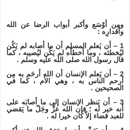
ومِن أوْسَع وأكبر أبواب الرضا عن الله
وأقدارِه :
1 – أن يَعلم المسلِم أن ما أصابه لم يَكُن
ليُخطئه ، وما أخطأه لم يَكُن ليُصيبه ، كما
قال رسول الله صلى الله عليه وسلم .
2 – أن يَعلم الإنسان أن الله أرحَم به مِن
أرحم الناس به ، وهي الأم ، كما في
الصحيحين .
3 – أن يَنظر الإنسان إلى ما أصابَه على
أنه خير له ؛ فإن الله عزَّ وجَلّ ما يَقضي
للعبد قضاء إلاّ كان خيرا له .