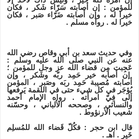
للمؤمن : إن أصابته سَرّاء شَكر ، فكان
خيرا له ، وإن أصابته ضَرّاء صَبر ، فكان
خيرا له . رواه مسلم .
وفي حديث سعد بن أبي وقاص رضي الله
عنه عن النبي صلى الله عليه وسلم :
عَجِبت مِن قضاء الله عز وجل للمؤمن ؛
إن أصابه خير حَمِد ربّه وشَكر ، وإن
أصابته مُصيبة حَمِد ربَه وصَبر ، المؤمن
يُؤجَر في كل شيء حتى في اللقمة يَرفعها
إلى فِيّ امرأته . رواه الإمام أحمد
والنسائي ، وصححه الألباني ، وحسّنه
شعيب الأرنؤوط .
قال ابن حجر : فكُلّ قَضاء الله للمُسلِم
خَير . اهـ .