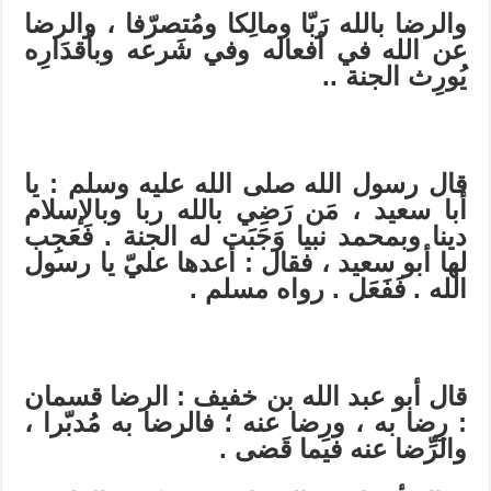
والرضا بالله رَبّا ومالِكا ومُتصرّفا ، والرضا
عن الله في أفعاله وفي شَرعه وبأقدَارِه
يُورِث الجنة ..
قال رسول الله صلى الله عليه وسلم : يا
أبا سعيد ، مَن رَضِي بالله ربا وبالإسلام
دينا وبمحمد نبيا وَجَبَت له الجنة . فَعَجِب
لها أبو سعيد ، فقال : أعدها عليّ يا رسول
الله . فَفَعَل . رواه مسلم .
قال أبو عبد الله بن خفيف : الرضا قسمان
: رِضا به ، ورِضا عنه ؛ فالرضا به مُدبّرا ،
والرِّضا عنه فيما قَضى .