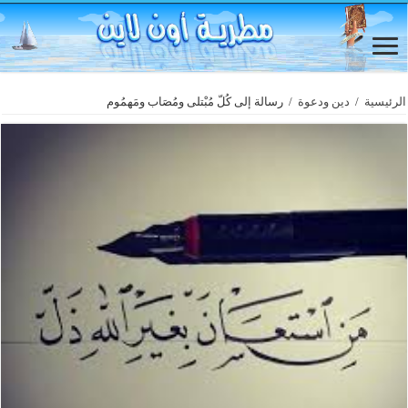
الرئيسية
/
دين ودعوة
/
رسالة إلى كُلّ مُبْتلى ومُصَاب ومَهمُوم