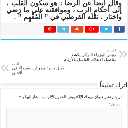
وقال أيضا عن الرضا : هو سكون القلب ،
إلى أحكام الرب ، وموافقته على ما رَضي
واختار . نَقَلَه القرطبي في ” الْمُفْهِم ” .
السابق
رئيس الوزراء التركي يكشف
تفاصيل الانقلاب الفاشل بالأرقام
التالي
وكيل جابر: ميدو لن يلعب إلا في
الأهلي
اترك تعليقاً
لن يتم نشر عنوان بريدك الإلكتروني.
الحقول الإلزامية مشار إليها بـ
*
التعليق
*