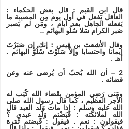
قال ابن القيم : قال بعض الحكماء :
العاقل يَفعل في أول يوم مِن المصيبة ما
يَفعله الجاهل بعد أيام ، ومَن لم يَصبر
صَبر الكرام سَلا سُلُو البهائم ..
وقال الأشعث بن قيس : إنك إن صَبَرْتَ
إيمانا واحتسابا وإلاَّ سَلَوْتَ سُلُوّ البهائم .
اهـ .
2 – أن الله يُحبّ أن يُرضى عنه وعن
قضائه .
ومَتى رَضِي المؤمن بِقَضاء الله كُتِب له
الأجر العظيم ، كما قال رسول الله صلى
الله عليه وسلم : إذا مات وَلد العبد قال
الله لملائكته : قَبَضْتم وَلَد عبدي ؟
فيقولون : نعم . فيقول : قَبضتم ثَمَرة
فؤاده ؟ فيقولون : نعم . فيقول : ماذا قال