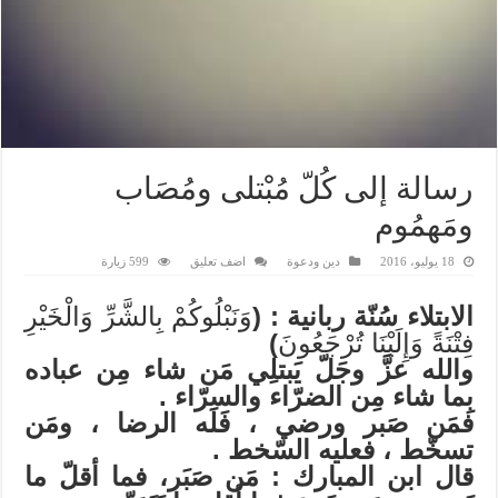
رسالة إلى كُلّ مُبْتلى ومُصَاب
ومَهمُوم
18 يوليو، 2016
دين ودعوة
اضف تعليق
599 زيارة
الابتلاء سُنّة ربانية : (
وَنَبْلُوكُمْ بِالشَّرِّ وَالْخَيْرِ
فِتْنَةً وَإِلَيْنَا تُرْجَعُونَ
)
والله عزَّ وجَلّ يَبتلِي مَن شاء مِن عباده
بِما شاء مِن الضرّاء والسرّاء .
فمَن صَبر ورضي ، فَلَه الرضا ، ومَن
تسخّط ، فعليه السّخط .
قال ابن المبارك : مَن صَبَر، فما أقلّ ما