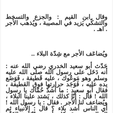
وقال ابن القيم : والجزع والتسخط
والتشكّي يَزيد في المصيبة ، ويُذهب الأجر
. اهـ .
ويُضاعَف الأجر مع شِدّة البلاء ..
حَدّث أبو سعيد الخدري رضي الله عنه :
أنه دَخَل على رسول الله صلى الله عليه
وسلم وهو مَوعُوك ، عليه قَطيفة ، فَوَضَع
يده عليه ، فَوَجَد حرارتها فوق القطيفة ،
فقال أبو سعيد : ما أشدّ حُمَّاك يا رسول
الله ! قال : إنّا كذلك ، يَشتد علينا البلاء ،
ويُضاعف لنا الأجر . فقال : يا رسول الله !
أي الناس أشد بلاء ؟ قال : الأنبياء ثم