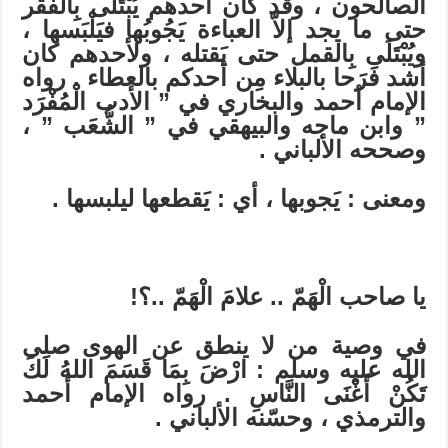
الصالحون ، وقد كان أحدهم يُبْتَلَى بِالفَقْر
حتى ما يجد إلاّ العباءة يَجُوبُها فيَلْبَسها ،
ويُبْتَلَى بِالقمل حتى يَقتله ، ولأحدهم كان
أشد فَرَحا بالبلاء مِن أحدكم بالعطاء . رواه
الإمام أحمد والبخاري في ” الأدب الْمُفْرَد
” وابن ماجه والبيهقي في ” الشُّعَب ” ،
وصححه الألباني .
ومعنى : يَجوبها ، أي : يَقطعها ليلبسها .
يا صاحب الْهَمّ .. علامَ الْهَمّ ..؟!
في وصية من لا ينطق عن الهوى صلى
الله عليه وسلم : ارْضَ بِمَا قَسَمَ اللهُ لَكَ
تَكُنْ أَغْنَى النَّاسِ . رواه الإمام أحمد
والترمذي ، وحسّنه الألباني .