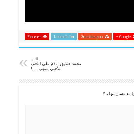
Pinterest
LinkedIn
Stumbleupon
Google +
التالي
محمد صديق: نادم على اللعب
للأهلي بسبب .. !!
امية مشار إليها بـ
*