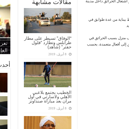
مقالات مشابهة
 اشتعال الحرائق داخل مدينة
 ببناية من عدة طوابق في
.
“الإ
“الم
“متح
لسلطات الإسرائيلية أجلت أكثر من 60 ألف منزل بسبب الحرائق في
“الوفاق” تسيطر على مطار
طرابلس وتطارد “فلول
الط
تعرف
مواط
أمين
الان
ق إلى أفعال متعمدة، بحسب
حفتر” (شاهد)
الحر
اقتص
بدي
القض
العا
8 أبريل، 2019
أحدث
الخطيب يجتمع بلاعبي
الأهلي ولاسارتي في أول
مران بعد مباراة صنداونز
8 أبريل، 2019