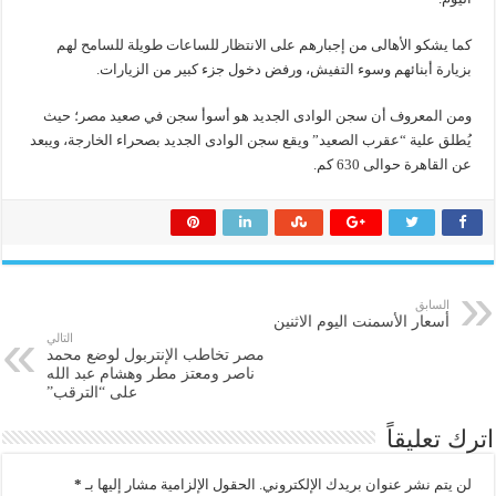
كما يشكو الأهالى من إجبارهم على الانتظار للساعات طويلة للسامح لهم
بزيارة أبنائهم وسوء التفيش، ورفض دخول جزء كبير من الزيارات.
ومن المعروف أن سجن الوادى الجديد هو أسوأ سجن في صعيد مصر؛ حيث
يُطلق علية “عقرب الصعيد” ويقع سجن الوادى الجديد بصحراء الخارجة، ويبعد
عن القاهرة حوالى 630 كم.
السابق
أسعار الأسمنت اليوم الاثنين
التالي
مصر تخاطب الإنتربول لوضع محمد
ناصر ومعتز مطر وهشام عبد الله
على “الترقب”
اترك تعليقاً
لن يتم نشر عنوان بريدك الإلكتروني.
الحقول الإلزامية مشار إليها بـ
*