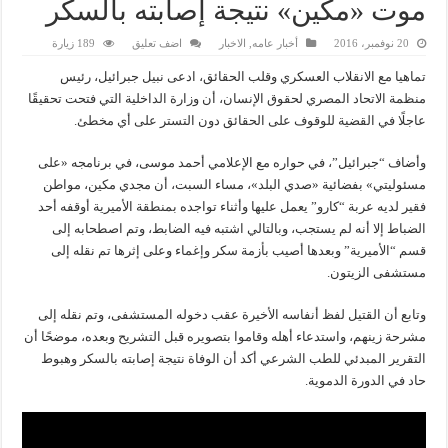
موت «مكين» نتيجة إصابته بالسكر
20 نوفمبر، 2016
أخبار عامه
,
الاخبار
اضف تعليق
189 زيارة
تماهيا مع الانقلاب العسكري وقلب الحقائق، ادعى نبيل جبرائيل، رئيس
منظمة الاتحاد المصري لحقوق الإنسان، أن وزارة الداخلية التي فتحت تحقيقًا
عاجلًا في القضية للوقوف على الحقائق دون التستر على أي مخطئ.
وأضاف “جبرائيل”، في حواره مع الإعلامي أحمد موسى، في برنامجه «على
مسئوليتي» بفضائية «صدي البلد»، مساء السبت، أن مجدي مكين، مواطن
فقير لديه عربة “كارو” يعمل عليها وأثناء تواجده بمنطقة الأميرية أوقفه أحد
الضباط إلا أنه لم يستجب، وبالتالي اشتبه فيه الضابط، وتم اصطحابه إلى
قسم “الأميرية” وبعدها أصيب بأزمة سكر وإغماء وعلى إثرها تم نقله إلى
مستشفى الزيتون.
وتابع أن القتيل لفظ أنفاسه الأخيرة عقب دخوله المستشفى، وتم نقله إلى
مشرحة زينهم، واستدعاء أهله وقاموا بتصويره قبل التشريح وبعده، موضحًا أن
التقرير المبدئي للطب الشرعي أكد أن الوفاة نتيجة إصابته بالسكر وهبوط
حاد في الدورة الدموية.