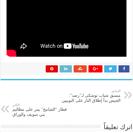
السابق
منسق شباب توشكى لـ”رصد”:
الجيش بدأ إطلاق النار على النوبيين
التالي
قطار “الشامخ” يمر على مظاليم
بني سويف والوراق
اترك تعليقاً