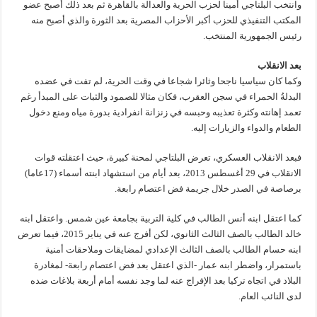
وانتخب البلتاجي أمينا لحزب الحرية والعدالة بالقاهرة ثم بعد ذلك أصبح عضو
المكتب التنفيذي للحزب أكبر الأحزاب المصرية بعد الثورة والذي أصبح منه
رئيس الجمهورية المنتخب.
بعد الانقلاب
وكما كان سياسيا ناجحا وثائرا شجاعا في وقت الحرية، لم تفت في عضده
البدلةُ الحمراء في سجن العقرب، فكان مثالا للصمود والثبات على المبدأ رغم
تعمد إهانته وكثرة تعذيبه وحبسه في زنزانة انفرادية بدورة مياه ومنع دخول
الطعام والدواء والزيارات إليه.
فبعد الانقلاب العسكري، تعرض البلتاجي لمحنة كبيرة، حيث اعتقلته قوات
الانقلاب في 29 أغسطس 2013، بعد أيام من استشهاد ابنته أسماء (17عاما)
برصاصة في الصدر خلال جريمة فض اعتصام رابعة.
كما اعتقل ابنه أنس الطالب في كلية التربية بجامعة عين شمس. واعتقل ابنه
خالد الطالب بالصف الثالث الثانوي، لكن أفرج عنه في يناير 2015، فيما تعرض
ابنه حسام الطالب بالصف الثالث الإعدادي لمضايقات وملاحقات أمنية
باستمرار، واضطر ابنه عمار -الذي اعتقل بعد فض اعتصام رابعة- لمغادرة
البلاد في اتجاه تركيا بعد الإفراج عنه لما وجد نفسه أمام أربعة بلاغات ضده
لدى النائب العام.