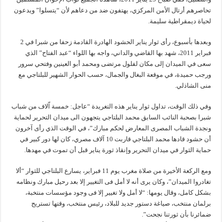
تحاصرهم أرتال الأمن المركزي، يهتفون ضد من دعاهم لأن “يتسلوا” ويدعون
لحياة ديمقراطية سليمة.
وبعدها بأسبوع، رأى ثوار يناير الحشود الهادرة القادمة زحفا من شبرا في 2
فبراير 2011، شهد بها القاضي والداني، واجه بها اللواء “عبد الفتاح” الذي
سعى في الميدان إلى مكان لفلول مرتضى ومحمد أبو العينين وفتحي سرور
ورجب حميدة، في موقعة البغال والجمال، حسب الحوار الشهير للبلتاجي مع
منى الشاذلي.
وفي ذلك الوقت، تداول ثوار يناير هذه التغريدة “عاجل: خمسة اّلاف من شباب
شبرا بصحبة النائب السابق محمد البلتاجي يتجهون الى ميدان التحرير لحماية
ونجدة الشباب المصرى المعارض لحكم مبارك”، في الوقت الذي رأى آخرون
أن حشود قادها محمد البلتاجي قاربت 10 آلاف مصري، كان لها دور كبير في
حماية الثوار في ميدان التحرير وإنقاذ ثورة يناير قبل أن تموت في مهدها.
ومع الركعة الأخيرة من صلاة مغرب يوم 11 فبراير، يسارع البلتاجي للثوار “ألا
تغادروا الميدان”، وكان يرى أنه لا أمل فى التغيير إلا بعد رحيل مبارك ونظامه
بشكل كامل، وقال يومها: “لا أمل ولا تغيير إلا فى وجود مؤسسات منتخبة،
برلمان منتخب، صياغة دستور جديد للبلاد، رئيس منتخب، وقتها تستريح
ضمائرنا بأن ثورتنا نجحت”.