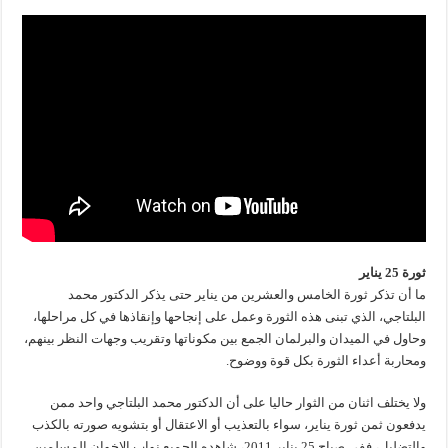
ثورة 25 يناير
ما أن تذكر ثورة الخامس والعشرين من يناير حتى يذكر الدكتور محمد
البلتاجي، الذي تبنى هذه الثورة وعمل على إنجاحها وإنقاذها في كل مراحلها،
وحاول في الميدان والبرلمان الجمع بين مكوناتها وتقريب وجهات النظر بينهم،
ومحاربة أعداء الثورة بكل قوة ووضوح.
ولا يختلف اثنان من الثوار حاليا على أن الدكتور محمد البلتاجي واحد ممن
يدفعون ثمن ثورة يناير، سواء بالتعذيب أو الاعتقال أو بتشويه صورته بالكذب
والتضليل، ففي صباح 25 يناير 2011، شاهده الجميع نواب الإخوان المسلمين