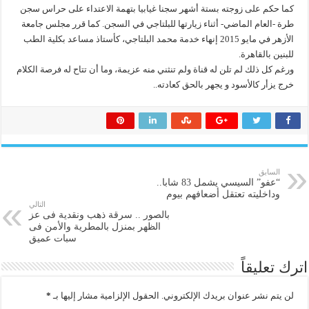
كما حكم على زوجته بستة أشهر سجنا غيابيا بتهمة الاعتداء على حراس سجن
طرة -العام الماضي- أثناء زيارتها للبلتاجي في السجن. كما قرر مجلس جامعة
الأزهر في مايو 2015 إنهاء خدمة محمد البلتاجي، كأستاذ مساعد بكلية الطب
للبنين بالقاهرة.
ورغم كل ذلك لم تلن له قناة ولم تنثني منه عزيمة، وما أن تتاح له فرصة الكلام
خرج يزأر كالأسود و يجهر بالحق كعادته..
السابق
“عفو” السيسي يشمل 83 شابا..
وداخليته تعتقل أضعافهم بيوم
التالي
بالصور .. سرقة ذهب ونقدية فى عز
الظهر بمنزل بالمطرية والأمن فى
سبات عميق
اترك تعليقاً
لن يتم نشر عنوان بريدك الإلكتروني.
الحقول الإلزامية مشار إليها بـ
*