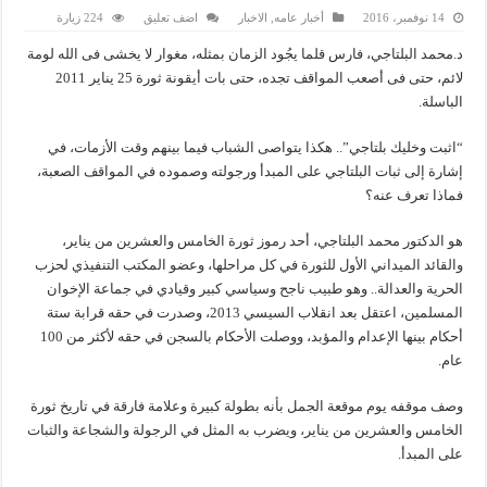
14 نوفمبر، 2016
أخبار عامه
,
الاخبار
اضف تعليق
224 زيارة
د.محمد البلتاجي، فارس قلما يجُود الزمان بمثله، مغوار لا يخشى فى الله لومة
لائم، حتى فى أصعب المواقف تجده، حتى بات أيقونة ثورة 25 يناير 2011
الباسلة.
“اثبت وخليك بلتاجي”.. هكذا يتواصى الشباب فيما بينهم وقت الأزمات، في
إشارة إلى ثبات البلتاجي على المبدأ ورجولته وصموده في المواقف الصعبة،
فماذا تعرف عنه؟
هو الدكتور محمد البلتاجي، أحد رموز ثورة الخامس والعشرين من يناير،
والقائد الميداني الأول للثورة في كل مراحلها، وعضو المكتب التنفيذي لحزب
الحرية والعدالة.. وهو طبيب ناجح وسياسي كبير وقيادي في جماعة الإخوان
المسلمين، اعتقل بعد انقلاب السيسي 2013، وصدرت في حقه قرابة ستة
أحكام بينها الإعدام والمؤبد، ووصلت الأحكام بالسجن في حقه لأكثر من 100
عام.
وصف موقفه يوم موقعة الجمل بأنه بطولة كبيرة وعلامة فارقة في تاريخ ثورة
الخامس والعشرين من يناير، ويضرب به المثل في الرجولة والشجاعة والثبات
على المبدأ.