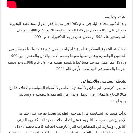
نشأته وتعليمه
ولد الدكتور محمد البلتاجي عام 1963 في مدينة كفر الدوار بمحافظة البحيرة.
وحصل علي بكالوريوس من كلية الطب بجامعة الأزهر عام 1988، ثم نال
الماجستير عام 1993 وحصل على درجة الدكتوراه عام 2001.
بعد أدائه الخدمة العسكرية لمدة عام واحد، عمل عام 1988 طبيبا بمستشفى
الحسين الجامعي، وعمل طبيبا مقيما بقسم الأنف والأذن والحنجرة بين 1990
و1993. كما عمل مدرسا مساعدا بالقسم نفسه من أول عام 1998، وتم تعيينه
مدرسا بالقسم في كلية طب الأزهر عام 2001.
نشاطه السياسي والاجتماعي
لم يغره كرسي البرلمان ولا أستاذية الطب ولا أضواء السياسة والإعلام فكان
مثالا للنجاح والتفاني في العمل وغدا رمزا للعزيمة والتضحية والإنسانية
والبطولة..
بدأت مسيرته السياسية من المرحلة الطلابية بعدما تعرف على جماعة
الإخوان في المرحلة الثانوية، فمثل اتحاد طلاب معهد الإسكندرية الديني
الثانوي، وشارك في المظاهرات التي عارضت اتفاقية كامب ديفيد 1978،
وترأس اتحاد كلية طب الأزهر، واتحاد طلاب جامعة الأزهر لثلاثة سنوات (1985-