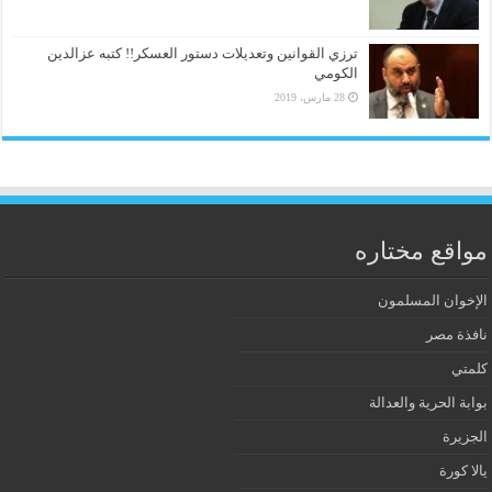
ترزي القوانين وتعديلات دستور العسكر!! كتبه عزالدين
الكومي
28 مارس، 2019
مواقع مختاره
الإخوان المسلمون
نافذة مصر
كلمتي
بوابة الحرية والعدالة
الجزيرة
يالا كورة