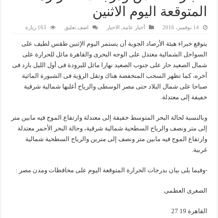
المتوقعة اليوم الاثنين
14 نوفمبر، 2016
أخبار عامه
,
الاخبار
اضف تعليق
163 زيارة
يتوقع خبراء هيئة الأرصاد الجوية أن يستمر اليوم الإثنين طقس لطيف على
السواحل الشمالية معتدل على الوجه البحرى والقاهرة مائل للحرارة على
شمال الصعيد حار على جنوب الصعيد نهارا مائل للبرودة فى أول الليل بارد فى
آخره، كما تظهر السحب المنخفضة هناك وتقل الرؤية فى الشبورة المائية
صباحا على شمال البلاد حتى مصر الوسطى والرياح أغلبها شمالية شرقية
خفيفة إلى معتدلة.
وبالنسبة لحالة البحر المتوسط خفيفة إلى معتدلة وارتفاع الموج فيه مابين متر
إلى متر ونصف والرياح السطحية شمالية شرقية، وحالة البحر الأحمر معتدلة
وارتفاع الموج فيه مابين متر ونصف إلى مترين والرياح السطحية شمالية
غربية.
-وفيما يلى بيان بدرجات الحرارة المتوقعة اليوم على محافظات ومدن مصر :
الصغرى العظمى
القاهرة 19 27