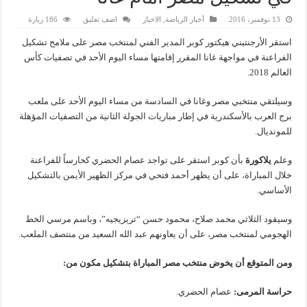
13 نوفمبر، 2016
أخبار الرياضة
,
الاخبار
اضف تعليق
186 زيارة
استقر الأرجنتيني هيكتور كوبر المدير الفني لمنتخب مصر على ملامح تشكيل
الفراعنة في مواجهة غانا المقرر إقامتها مساء اليوم الأحد في تصفيات كأس
العالم 2018.
وسيلتقي منتخبي مصر وغانا في السادسة من مساء اليوم الأحد على ملعب
برج العرب بالأسكندرية في إطار مباريات الجولة الثانية من التصفيات المؤهلة
للمونديال.
وعلم
يلاكورة
بأن كوبر استقر على تواجد عصام الحضري كحارساً للفراعنة
خلال المباراة، على أن يظهر أحمد فتحي في مركز الظهير الأيمن بالتشكيل
الأساسي.
وسيقود الثلاثي محمد صلاح، محمود حسن “تريزيجيه”، وباسم مرسي الخط
الهجومي لمنتخب مصر، على أن يعاونهم عبد الله السعيد من منتصف الملعب.
ومن المتوقع أن يخوض منتخب مصر المباراة بتشكيل مكون من:
حراسة المرمى:
عصام الحضري.