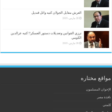
العرش مقابل الجولان كتبه وائل قنديل
28 مارس، 2019
ترزي القوانين وتعديلات دستور العسكر!! كتبه عزالدين
الكومي
28 مارس، 2019
مواقع مختاره
الإخوان المسلمون
نافذة مصر
كلمتي