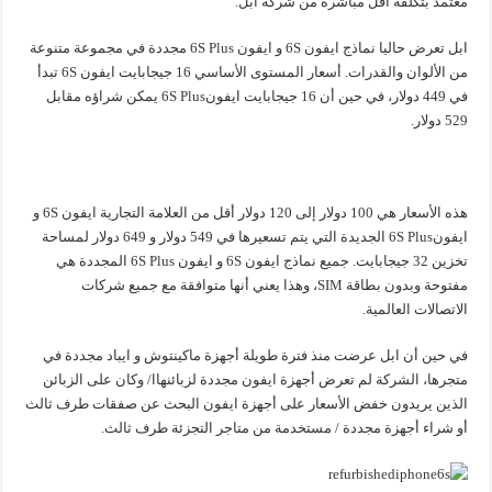
معتمد بتكلفة أقل مباشرة من شركة ابل.
ابل تعرض حاليا نماذج ايفون 6S و ايفون 6S Plus مجددة في مجموعة متنوعة
من الألوان والقدرات. أسعار المستوى الأساسي 16 جيجابايت ايفون 6S تبدأ
في 449 دولار، في حين أن 16 جيجابايت ايفون6S Plus يمكن شراؤه مقابل
529 دولار.
هذه الأسعار هي 100 دولار إلى 120 دولار أقل من العلامة التجارية ايفون 6S و
ايفون6S Plus الجديدة التي يتم تسعيرها في 549 دولار و 649 دولار لمساحة
تخزين 32 جيجابايت. جميع نماذج ايفون 6S و ايفون 6S Plus المجددة هي
مفتوحة وبدون بطاقة SIM، وهذا يعني أنها متوافقة مع جميع شركات
الاتصالات العالمية.
في حين أن ابل عرضت منذ فترة طويلة أجهزة ماكينتوش و ايباد مجددة في
متجرها، الشركة لم تعرض أجهزة ايفون مجددة لزبائنهاا/ وكان على الزبائن
الذين يريدون خفض الأسعار على أجهزة ايفون البحث عن صفقات طرف ثالث
أو شراء أجهزة مجددة / مستخدمة من متاجر التجزئة طرف ثالث.