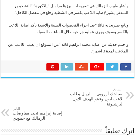
وأشار طبيب الزمالك في تصريحات ابرزها مراسل “يالاكورة” “التشخيص
المبدئي يشير لإصابة اللاعب بكسر في الشظية وخلع في مفصل الكاحل”.
وتابع تصريحاته قائلا “بعد اجراء الفحصوات الطبية والاشعة تأكد اصابة اللاعب
بالكسر وسوف يجري عملية جراحية خلال الساعات المقبلة.
واختتم حديثه عن اصابة محمد ابراهيم قائلا “من المتوقع ان يغيب اللاعب عن
الملاعب لمدة 3 اشهر”.
السابق
صباحك أوروبي .. الريال يطلب
لاعب ليون وفيتو الهدف الأول
لبرشلونة
التالي
إصابة إبراهيم تجدد مفاوضات
الزمالك مع حمودي
اترك تعليقاً