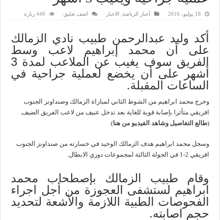
18 يوليو، 2016
أخبار الرياضة
,
الاخبار
اضف تعليق
449 زيارة
أكد وليد عبدالرحمن طبيب نادي الزمالك
على أن محمد إبراهيم لاعب وسط
الفريق سوف يغيب عن الملاعب لمدة 3
أشهر على أن يخضع لعملية جراحية في
الساعات المقبلة.
وخرج محمد ابراهيم من الشوط الثاني لمباراة الزمالك وصنداونز الجنوب
افريقي متأثرا بإصابة قوية للغاية بعد تدخل عنيف من لاعب الفريق الضيف.
(
طالع التفاصيل وشاهد الفيديو من هنا
).
وسجل محمد ابراهيم هدف الزمالك الوحيد في خسارته من صنداونز الجنوب
افريقي 2-1 في الجولة الثالثة لمجموعات دوري الابطال.
وقام طبيب الزمالك بإصطحاب محمد
ابراهيم لستشفى العجوزة من أجل اجراء
الفحوصات الطبية اللازمة والأشعة لتحديد
حجم اصابته.