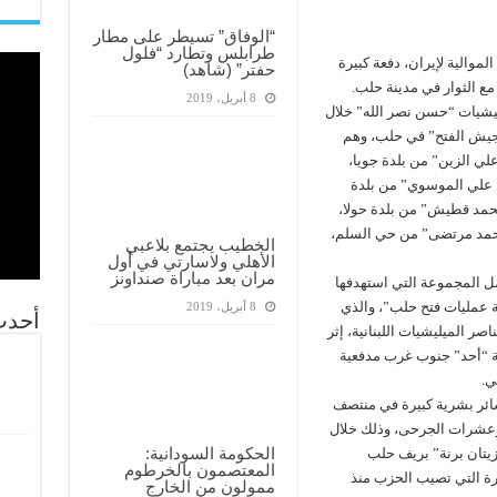
“الوفاق” تسيطر على مطار
طرابلس وتطارد “فلول
موالية لإيران، دفعة كبيرة
حفتر” (شاهد)
مع الثوار في مدينة حلب.
8 أبريل، 2019
ية مقتل 9 عناصر من ميليشيات “حسن نصر الله” خلال
ع “جيش الفتح” في حلب، وهم
ي الزين” من بلدة جويا،
علي الموسوي” من بلدة
حمد قطيش” من بلدة حولا،
محمد مرتضى” من حي السلم،
الخطيب يجتمع بلاعبي
الأهلي ولاسارتي في أول
مران بعد مباراة صنداونز
مل المجموعة التي استهدفها
عمليات فتح حلب”، والذي
8 أبريل، 2019
أحدث
 الميليشيات اللبنانية، إثر
ة “أحد” جنوب غرب مدفعية
ي.
سائر بشرية كبيرة في منتصف
من العام الجاري، بواقع 35 قتيلاً وعشرات الجرحى، وذلك خلال
الحكومة السودانية:
تان برنة” بريف حلب
المعتصمون بالخرطوم
رة التي تصيب الحزب منذ
ممولون من الخارج