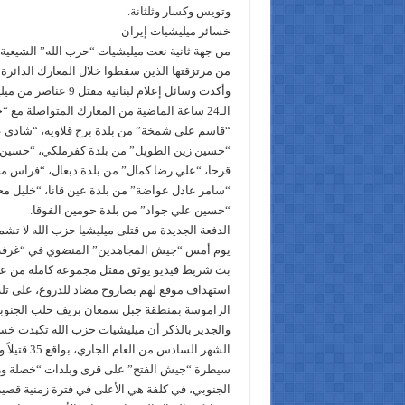
وتويس وكسار وثلثانة.
خسائر ميليشيات إيران
من جهة ثانية نعت ميليشيات “حزب الله” الشيعية ال
من مرتزقتها الذين سقطوا خلال المعارك الدائرة 
وأكدت وسائل إعلام لبنان
الـ24 ساعة الماضية من المعارك المتواصلة م
“قاسم علي شمخة” من بلدة برج قلاويه، “شادي عل
“حسين زين الطويل” من بلدة كفرملكي، “حسين 
قرحا، “علي رضا كمال” من بلدة دبعال، “فراس م
“سامر عادل عواضة” من بلدة عين قانا، “خليل 
“حسين علي جواد” من بلدة حومين الفوقا.
الدفعة الجديدة من قتلى ميليشيا حزب الله لا تش
يوم أمس “جيش المجاهدين” المنضوي في “غرفة 
بث شريط فيديو يوثق مقتل مجموعة كاملة من عناصر
استهداف موقع لهم بصاروخ مضاد للدروع، على تل
الراموسة بمنطقة جبل سمعان بريف حلب الجنوب
والجدير بالذكر أن ميليشيات حزب الله تكبدت خ
الشهر السادس 
سيطرة “جيش الفتح” على قرى وبلدات “خصلة وزي
الجنوبي، في كلفة هي الأعلى في فترة زمنية قصي