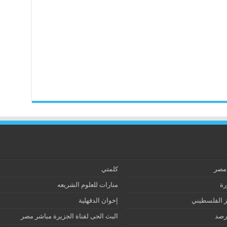
 مصر
كلمتي
رة
منارات للعلوم الشريعه
ز الفلسطيني
إخوان الدقهلية
رصد
البث الحى لقناة الجزيرة مباشر مصر