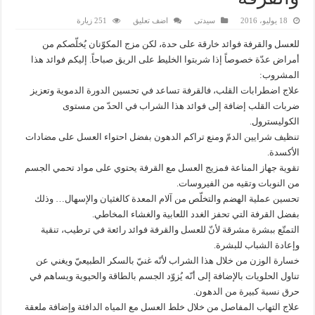
18 يوليو، 2016
سيدتى
اضف تعليق
251 زيارة
للعسل والقرفة فوائد خارقة على حدة، لكن مزج المكوّنان يُخلّصكم من
أمراض عدّة خصوصاً إذا شربتوا الخليط على الريق صباحاً. إليكم فوائد هذا
المشروب:
علاج اضطرابات القلب، فالقرفة تساعد في تحسين الدورة الدموية وتعزيز
ضربات القلب إضافة إلى فوائد هذا الشراب في الحدّ من مستوى
الكوليسترول.
تنظيف شرايين الدمّ ومنع تراكم الدهون بفضل احتواء العسل على مضادات
الأكسدة.
تقوية جهاز المناعة فمزيج العسل مع القرفة يحتوي على مواد تحمي الجسم
من النوبات وتقيه من الفيروسات.
تحسين عملية الهضم والتخلّص من آلام المعدة كالغثيان والإسهال… وذلك
بفضل القرفة التي تحفز الغدد اللعابية والغشاء المخاطي.
التمتّع ببشرة مشرقة لأنّ للعسل والقرفة فوائد رائعة في ترطيب، تنقية
وإعادة الشباب للبشرة.
خسارة الوزن من خلال هذا الشراب لأنّه غنيّ بالسكر الطبيعيّ ويغني عن
تناول الحلويات بالإضافة إلى أنّه يُزوّد الجسم بالطاقة والحيوية ويساهم في
حرق نسبة كبيرة من الدهون.
علاج التهاب المفاصل من خلال خلط العسل مع المياه الدافئة وإضافة ملعقة