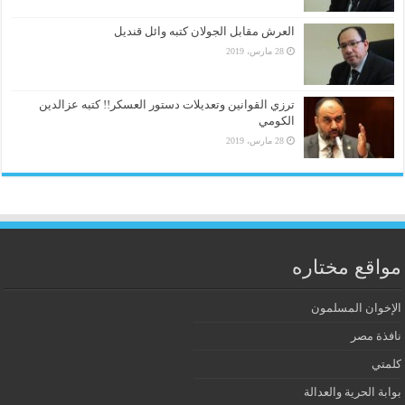
العرش مقابل الجولان كتبه وائل قنديل
28 مارس، 2019
ترزي القوانين وتعديلات دستور العسكر!! كتبه عزالدين
الكومي
28 مارس، 2019
مواقع مختاره
الإخوان المسلمون
نافذة مصر
كلمتي
بوابة الحرية والعدالة