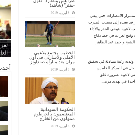
طرابلس وتطارد “فلول
حفتر” (شاهد)
8 أبريل، 2019
مرار الانتصارات حتي يبقي
وز قد تعيده إلى منصب المدرب
 لاعبيه بتوخي الحذر والأداء
ه وفتح ثغرات في خط دفاع
“الإ
“الم
“متح
الشيخ واحمد عبد الظاهر
الط
تعرف
مواط
أمين
الان
الحر
اقتص
بدي
القض
العا
الخطيب يجتمع بلاعبي
الأهلي ولاسارتي في أول
 ولديه رغبة متبادلة في تحقيق
مران بعد مباراة صنداونز
أحدث
ما حل في المركز الخامس
8 أبريل، 2019
لفني لاعبيه بضرورة غلق
احدة في تهديد مرمى
الحكومة السودانية:
المعتصمون بالخرطوم
ممولون من الخارج
8 أبريل، 2019