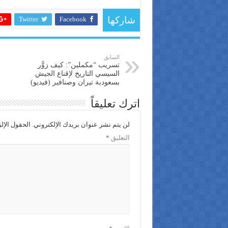
Twitter
Facebook
شاركها
السابق
تسريب “مكملين”: كيف زوًّر
السيسي التاريخ لإقناع الجيش
بسعودية تيران وصنافير (فيديو)
اترك تعليقاً
لن يتم نشر عنوان بريدك الإلكتروني.
الحقول الإلز
التعليق
*