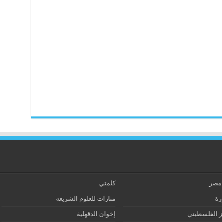
 مصر
كلمتي
رة
منارات للعلوم الشريعه
ز الفلسطيني
إخوان الدقهلية