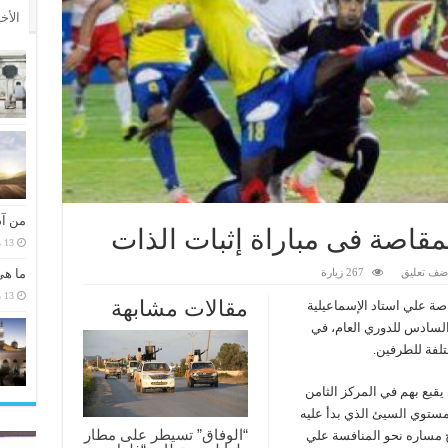
الأخ
من آد
قاصة فى مباراة إثبات الذات
13 مارس، 2026
ضف تعليق
267 زيارة
ما هي
13 مارس، 2026
مقالات مشابهة
ة علي استاد الإسماعيلية
السادس للدوري العام، في
لفة للطرفين.
يلى مباراة اليوم وفي جعبته 8 نقاط يقبع بهم في المركز الثامن
لمستوي السيئ الذي بدأ عليه
“الوفاق” تسيطر على مطار
ح مساره نحو المنافسة علي