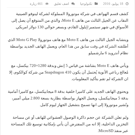
18 يوليو، 2016
تكنولوجيا
اضف تعليق
461 زيارة
كشف قسم الهواتف في شركة موتورولا المملوكة لشركة لينوفو الصينية
النقاب عن الجيل الثالث من هاتف Moto E، والذي من المتوقع أن يصل إلى
الأسواق في شهر سبتمبر/إيلول القادم، وبسعر حوالي 130 دولار امريكي.
ويتشابه الجيل الثالث من هاتف Moto E مع هاتف موتورولا Moto G Play الذي
أطلقته الشركة في وقت سابق من هذا العام
، ويعمل الهاتف الجديد بواسطة
نظام أندرويد 6 مارشميلو.
ويأتي هاتف Moto E بشاشة من قياس 5 إنش وبدقة 1280×720 بيكسل، مع
مُعالج رباعي الأنوية يُحتمل أن يكون Snapdragon 410 من شركة كوالكوم، إلا
ان الشركة لم تقم بتأكيد المعلومات.
ويحتوي الهاتف الجديد على كاميرا خلفية بدقة 8 ميجابيكسل، مع كاميرا أمامية
بدقة 5 ميجابيكسل، ويعمل الجهاز بواسطة بطارية بسعة 2.800 ميلي أمبير،
وتُشير موتورولا إلى انها تسمح بتشغيل الجهاز ليوم كامل.
ولم تعلن الشركة عن حجم ذاكرة الوصول العشوائي للهاتف أو عن مساحة
التخزين الداخلية، إلا انه من المفترض أن يأتي بإمكانية توسيع تلك المساحة
عبر منفذ MicroSD.