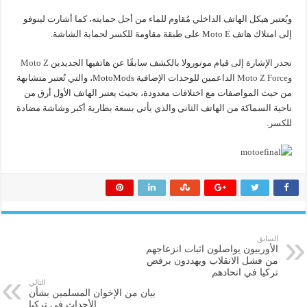
ويُعتبر هيكل الهاتف الداخلي مُقاوم للماء من أجل حمايته، كما أشارت لينوفو
إلى امتلاك هاتف Moto E على طبقة مقاومة للكسر لحماية الشاشة.
تجدر الإشارة إلى قيام موتورولا بالكشف سابقًا عن هاتفيها الجديدين
Moto Z
وMoto Z Force
الداعمين للوحدات الإضافية MotoMods، والتي تُعتبر متشابهة
من حيث المواصفات مع اختلافات معدودة، بحيث يعتبر الهاتف الأول أرق من
ناحية السماكة من الهاتف الثاني والذي يأتي بسعة بطارية أكبر وشاشة مضادة
للكسر.
السابق
الأوربيون يواصلون اثبات انزعاجهم
من فشل الانقلاب ويهددون برفض
تركيا في اتحادهم
التالي
بيان من الإخوان المسلمين بشأن
الأحداث في تركيا