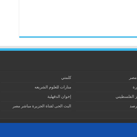
 مصر
كلمتي
رة
منارات للعلوم الشريعه
ز الفلسطيني
إخوان الدقهلية
رصد
البث الحى لقناة الجزيرة مباشر مصر