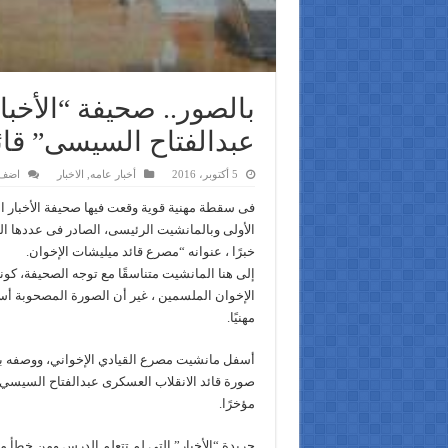
بالصور.. صحيفة “الأخب
عبدالفتاح السيسى” قائ
5 أكتوبر، 2016
أخبار عامه
,
الاخبار
اضف 
فى سقطة مهنية قوية وقعت فيها صحيفة الأخبار ا
الأولى وبالمانشيت الرئيسى، الصادر فى عددها الو
خبرًا ، عنوانه “مصرع قائد ميليشات الإخوان.
إلى هنا المانشيت متناسقًا مع توجه الصحيفة، كو
الإخوان الملسمين ، غير أن الصورة المصحوبة أ
مهنيًا
.
أسفل مانشيت مصرع القيادي الإخواني، ووصفه بأن
صورة قائد الانقلاب العسكرى عبدالفتاح السيسي 
مؤخرًا
.
جريدة “الأخبار” التي لم تتعلم الدرس ومن خطأ مه