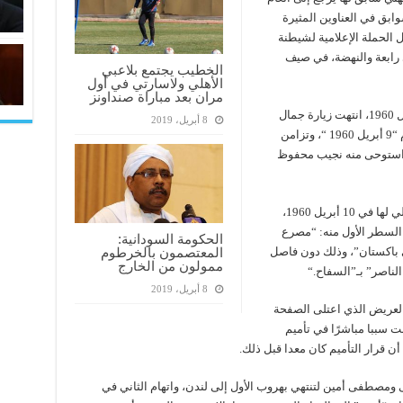
 كان لها عدة سوابق في العناوين المثيرة
 الحملة الإعلامية لشيطنة
رابعة والنهضة، في صيف
الخطيب يجتمع بلاعبي
الأهلي ولاسارتي في أول
مران بعد مباراة صنداونز
وبالعودة إلى الحقبة الناصرية، وتحديدًا يوم 9 أبريل 1960، انتهت زيارة جمال
8 أبريل، 2019
عبد الناصر إلى الهند ليتوجه منها إلى باكستان يوم “9 أبريل 1960 “، وتزامن
 استوحى منه نجيب محفوظ
لم تنته قصة السفاح عند هذا الحد، ففي اليوم التالي لها في 10 أبريل 1960،
السطر الأول منه: “مصرع
الحكومة السودانية:
المعتصمون بالخرطوم
ى باكستان”، وذلك دون فاصل
ممولون من الخارج
الناصر” بـ”السفاح
“.
8 أبريل، 2019
العريض الذي اعتلى الصفحة
نت سببا مباشرًا في تأميم
.
ى ومصطفى أمين لتنتهي بهروب الأول إلى لندن، واتهام الثاني في