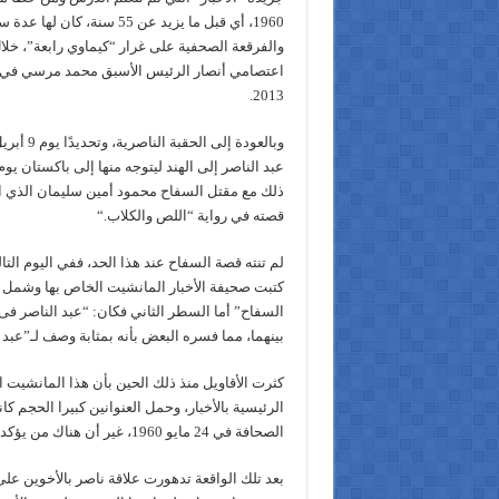
1960، أي قبل ما يزيد عن 55 سنة،
والفرقعة الصحفية على غرار “كيماوي رابعة”، خلال
اعتصامي أنصار الرئيس الأسبق محمد مرسي في 
.
2013
ذلك مع مقتل السفاح محمود أمين سليمان الذي
قصته في رواية “اللص والكلاب
“.
كتبت صحيفة الأخبار المانشيت الخاص بها وشمل 
السفاح” أما السطر الثاني فكان: “عبد الناصر ف
بينهما، مما فسره البعض بأنه بمثابة وصف لـ”عبد 
كثرت الأقاويل منذ ذلك الحين بأن هذا المانشيت 
الرئيسية بالأخبار، وحمل العنوانين كبيرا الحجم كا
الصحافة في 24 مايو 1960، غير أن هناك من يؤكد أن قرار التأميم كان معدا قبل ذلك
بعد تلك الواقعة تدهورت علاقة ناصر بالأخوين عل