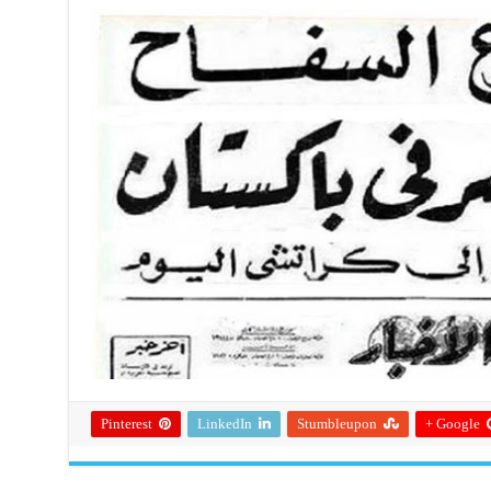
Pinterest
LinkedIn
Stumbleupon
Google +