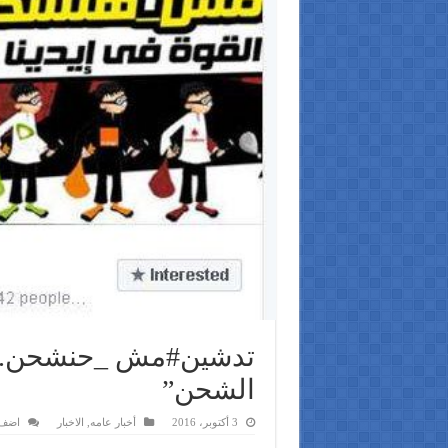
تدشين#مش _حنشحن.. ل
الشحن”
3 أكتوبر، 2016
أخبار عامه
,
الاخبار
اضف 