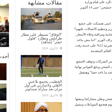
مقالات مشابهة
 للرد على قيام وزارة
الاتصالات بزيادة كروت الشحن، تحت شعار “مش حنشحن” حتى 14 أكتوبر
حد امتى هنسكت على جشع
ير وتنظيم الاتصالات عليهم؟
“الإ
“الم
“متح
“الوفاق” تسيطر على مطار
ة ومراقبة وغلاء الأسعار،
الط
تعرف
مواط
أمين
الان
طرابلس وتطارد “فلول
راف الوزير “اننا مش بناخد
حفتر” (شاهد)
الحر
اقتص
بدي
القض
العا
غير ثلث الخدمه المتفق عليها”.. يبقى ازاى نقبل بضريبه 22% على خدمه زفت
8 أبريل، 2019
العالم المتقدمة.
أحدث
سر الشركات وتوقف الجشع
حد ما ناخد حقنا” وهنقفل
الخطيب يجتمع بلاعبي
الأهلي ولاسارتي في أول
مران بعد مباراة صنداونز
8 أبريل، 2019
حن ونعلن مشاركتنا ونبعتها
رها ع الايفينت هنا.. ومن 9 لـ12 كل يوم هنجمع الموبايلات ونشيل