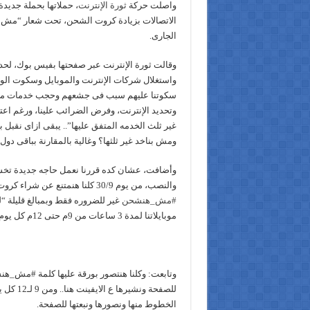
واصلت حركة
ثورة الإنترنت
، حملاتها بحملة جديدة
الجارى.
وقالت ثورة الإنترنت عبر صفحتها بفيس بوك، ل
واستغلال شركات الإنترنت والموبايل وسكوت الوز
سكوتنا عليهم سبب فى جشعهم وحجب خدمات مجاني
وتحديد الإنترنت، وفرض الضرائب علينا، ورغم اعت
ومش بناخد غير ثلثها؟ وغالية بالمقارنة بباقى دول 
وأضافت، عشان كده قررنا نعمل حاجه جديدة تخ
والنصب، من يوم 30/9 كلنا هنمتنع عن شراء كروت الشحن ودفع الفواتير نهائيا،
#مش_هنشحن
غير للضروره فقط وبمبالغ قليلة “ل
موبايلاتنا لمدة 3 ساعات من 9م حتى 12م كل يوم.
وتابعت: وكلنا هنتصور بورقة عليها كلمة #مش_هنش
للصفحة ونشي
الخطوط منها ونصورها ونبعتها للصفحة.