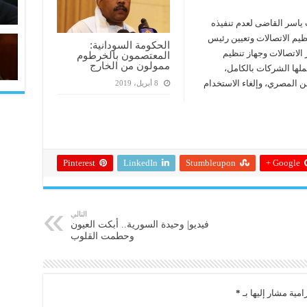
ت ياسر القاضى لعدم تنفيذه
نظيم الاتصالات وتعيين رئيس
الحكومة السودانية:
 الاتصالات وجهاز تنظيم
المعتصمون بالخرطوم
ممولون من الخارج
ملها الشركات بالكامل،
 المصري، وإلغاء الاستخدام
8 أبريل، 2019
Pinterest
LinkedIn
Stumbleupon
Google +
التالي
فيديو| وحيدة السورية.. أبكت العيون
وحطمت القلوب
امية مشار إليها بـ
*