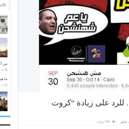
الأخ
من آد
13 مارس، 2026
ما هي
13 مارس، 2026
لرد على زيادة “كروت
تعليق
196 زيارة