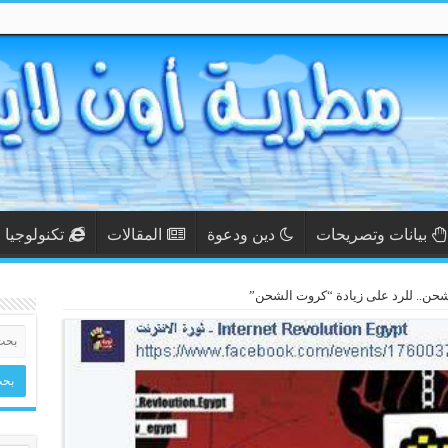
بيانات وتصريحات
دين ودعوة
المقالات
تكنولوجيا
.. للرد على زيادة “كروت الشحن”