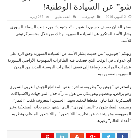
شو” عن السيادة الوطنية!
2 أكتوبر، 2016
فيديوهات
اضف تعليق
237 زيارة
سخر الفنان يوسف حسين، الشهير بـ”جوتيوب”، من حديث السفاح السوري
بشار الأسد المتكرر عن السيادة السورية، وذلك من خلال مجسم كرتوني
للأسد.
وتهكم “جوتيوب” من حديث بشار الأسد عن السيادة السورية وحق الرد على
أي عدوان، في الوقت الذي قصفت فيه الطائرات الصهيونية الأراضي السورية
عشرات المرات، بالإضافة إلى قصف الطائرات الروسية للعديد من المدن
السورية بصفة يومية.
واستعرض “جوتيوب” بطريقة ساخرة بعض المقاطع للجيش العربي السوري
وهو يرقص، وبعضهم وهو يبكي من هول ما رآه خلال المواجهات والاشتباكات
العسكرية، كما تناول مقطعا للعقيد سهيل الحسن، المعروف بلقب “النمر”،
ويسميه المعارضون بـ”النمر الوردي”، الذي اشتهر بتصريحاته المضحكة وغير
المفهومة، وهو يتحدث عن نظرية “اللا شعور”، واللا شعور المنظم، ونظرية
“أعداء العالم” وغيرها.