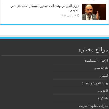
ترزي القوانين وتعديلات دستور العسكر!! كتبه عزالدين
الكومي
28 مارس، 2019
مواقع مختاره
الإخوان المسلمون
نافذة مصر
كلمتي
بوابة الحرية والعدالة
الجزيرة
يالا كورة
منارات للعلوم الشريعه