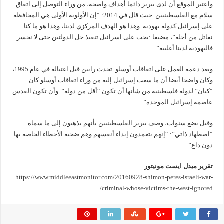
واعتبر الموقع أن لدى بيريز دائما أهداف واضحة، من وراء التوصل إلى اتفاق
سلام مع الفلسطينيين. حيث قال في 2014: “إن الأولوية الأولى هي المحافظة
على إسرائيل كدولة يهودية. وهذا هو الهدف المركزي لدينا، وهذا هو ما كنا
نقاتل من أجله”، مضيفا :يجب على اسرائيل تنفيذ حل الدولتين حتى لا نخسر
فاليهودية لدينا أغلبية”.
وبعد دعمه العمل على اتفاقات أوسلو. تحدث رابين قبل اغتياله في عام 1995،
وكان واضحا أيضا أن ما سعت إسرائيل إليه من وراء اتفاقات أوسلو كان
“كيان” لدولة فلسطينية من شأنها أن تكون “أقل من دولة”. وأن تكون القدس
عاصمة إسرائيل الموحدة”.
وقبل بضع سنوات، وصف بيريز الفلسطينيين بأنهم يذهبون إلى ما سماه
“اضطهاد ذاتي”: “إنهم يتعمدون إيذاء أنفسهم وهم ضحية الأخطاء الخاصة بها
دون داع”.
تقرير ميدل ايست مونيتور
https://www.middleeastmonitor.com/20160928-shimon-peres-israeli-war-
criminal-whose-victims-the-west-ignored/