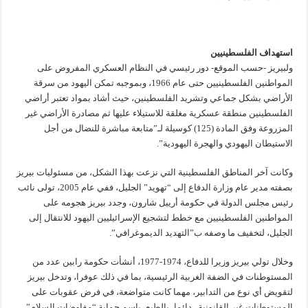
استهداف الفلسطينيين
ولبيريز -حسب الموقع- دور رئيسي في النظام العسكري المفروض على
المواطنين الفلسطينيين حتى عام 1966، وبموجبه تمكن اليهود من سرقة
الأراضي بشكل جماعي وتشريد الفلسطينين، حيث أشاد بمواد تعتبر أراضي
الفلسطينين منطقة عسكرية مغلقة للاستيلاء عليها ثم مصادرة الأراضي غير
المزروعة وفق المادة (125) كوسيلة لـ”متابعة مباشرة للنضال من أجل
الاستيطان اليهودي والهجرة اليهودية”.
وكانت آخر المناطق الفلسطينية التي نزعت بهذا الشكل، من مسئوليات بيريز
بصفته مدير عام وزارة الدفاع إلى “تهويد” الجليل، ففي عام 2005، تولى نائب
رئيس مجلس الدولة في حكومة أرييل شارون، وجدد بيريز هجومه على
المواطنين الفلسطينيين مع خطط لتشجيع الإسرائيليين اليهود للانتقال إلى
الجليل، لتخفيف ما وصفه ب”التهديد الديموغرافي”.
وخلال تولي بيريز وزيرا للدفاع، 1974-1977، أنشأت حكومة رابين عدد من
المستوطنات في الضفة الغربية الرئيسية، بما في ذلك عوفرا، وتدخل بيريز
لتقويض أي نوع من التدابير، مهما كانت متواضعة، في فرض عقوبات على
المستوطنات غير القانونية.. دائما، بالطبع، باسم حماية “مفاوضات السلام”.