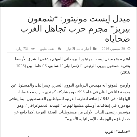
ميدل إيست مونيتور: “شمعون
بيريز” مجرم حرب تجاهل الغرب
ضحاياه
29 سبتمبر، 2016
أخبار عامه
,
الاخبار
اضف تعليق
731 زيارة
اهتم موقع ميدل إيست مونيتور البريطاني المهتم بشئون الشرق الأوسط،
بتعرية شمعون بيريز، الرئيس “الإسرائيلي” السابق، 93 عاما، بين (1923-
2016).
وأوضح الموقع أنه مهندس البرنامج النووي السري لإسرائيل، والمسئول عن
مذبحة قانا في لبنان في عام 1996، وبمشاركته كجندي حارب مع عصابات
الهاجاناه في 1948، إضافة لنظرته الدونية للمواطنين الفلسطينين، بما يتنافى
مع دوره في إتفاقيات أوسلو، مشبها لهم ب”التهديد الديموغرافي”، وهو
مؤسس رئيسي للبنات الأولى من مستوطنات الضفة الغربية، كما دافع عن
حصار غزة والهجمات الإسرائيلية الأخيرة”
“حمامة” الغرب