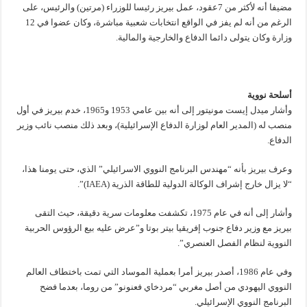
مضيفا أنه لأكثر من 7عقود، عمل بيريز رئيسا للوزراء (مرتين) والرئيس، على
الرغم من أنه لم يفز في الواقع انتخابات شعبية مباشرة، وكان عضوا في 12
وزارة وكان يتولى دائما الدفاع والخارجية والمالية.
أسلحة نووية
وأشار ميدل إيست مونيتور إلى أنه بين عامي 1953 و1965، خدم بيريز في أول
منصب له (المدير العام لوزارة الدفاع الإسرائيلية)، وبعد ذلك منصب نائب وزير
الدفاع.
وعرف بيريز بأنه “مهندس البرنامج النووي الاسرائيلي” الذي، حتى يومنا هذا،
“لا يزال خارج إشراف الوكالة الدولية للطاقة الذرية (IAEA)”.
وأشار إلى أنه في عام 1975، تكشفت معلومات سرية دقيقة، حيث التقى
بيريز مع وزير دفاع جنوب إفريقيا بيتر بوتا و”عرض عليه بيع الرؤوس الحربية
النووية لنظام الفصل العنصري”.
وفي عام 1986، أصدر بيريز أمرا بعملية الموساد التي تمت باختطاف العالم
النووي اليهودي من أصل مغربي “مردخاي فعنونو” من روما، بعدما فضح
البرنامج النووي الإسرائيلي.