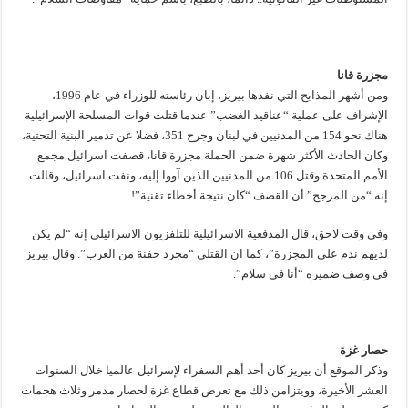
مجزرة قانا
ومن أشهر المذابح التي نفذها بيريز، إبان رئاسته للوزراء في عام 1996،
الإشراف على عملية “عناقيد الغضب” عندما قتلت قوات المسلحة الإسرائيلية
هناك نحو 154 من المدنيين في لبنان وجرح 351، فضلا عن تدمير البنية التحتية،
وكان الحادث الأكثر شهرة ضمن الحملة مجزرة قانا، قصفت اسرائيل مجمع
الأمم المتحدة وقتل 106 من المدنيين الذين آووا إليه، ونفت اسرائيل، وقالت
إنه “من المرجح” أن القصف “كان نتيجة أخطاء تقنية”!
وفي وقت لاحق، قال المدفعية الاسرائيلية للتلفزيون الاسرائيلي إنه “لم يكن
لديهم ندم على المجزرة”، كما ان القتلى “مجرد حفنة من العرب”. وقال بيريز
في وصف ضميره “أنا في سلام”.
حصار غزة
وذكر الموقع أن بيريز كان أحد أهم السفراء لإسرائيل عالميا خلال السنوات
العشر الأخيرة، وويتزامن ذلك مع تعرض قطاع غزة لحصار مدمر وثلاث هجمات