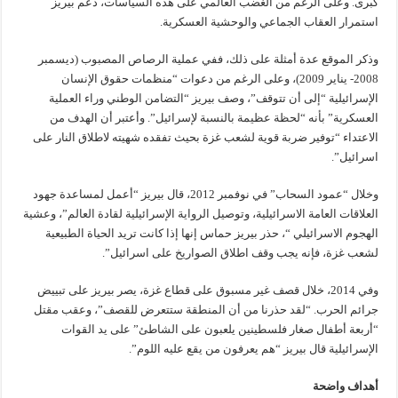
كبرى. وعلى الرغم من الغضب العالمي على هذه السياسات، دعم بيريز
استمرار العقاب الجماعي والوحشية العسكرية.
وذكر الموقع عدة أمثلة على ذلك، ففي عملية الرصاص المصبوب (ديسمبر
2008- يناير 2009)، وعلى الرغم من دعوات “منظمات حقوق الإنسان
الإسرائيلية “إلى أن تتوقف”، وصف بيريز “التضامن الوطني وراء العملية
العسكرية” بأنه “لحظة عظيمة بالنسبة لإسرائيل”. وأعتبر أن الهدف من
الاعتداء “توفير ضربة قوية لشعب غزة بحيث تفقده شهيته لاطلاق النار على
اسرائيل”.
وخلال “عمود السحاب” في نوفمبر 2012، قال بيريز “أعمل لمساعدة جهود
العلاقات العامة الاسرائيلية، وتوصيل الرواية الإسرائيلية لقادة العالم”، وعشية
الهجوم الاسرائيلي “، حذر بيريز حماس إنها إذا كانت تريد الحياة الطبيعية
لشعب غزة، فإنه يجب وقف اطلاق الصواريخ على اسرائيل”.
وفي 2014، خلال قصف غير مسبوق على قطاع غزة، يصر بيريز على تبييض
جرائم الحرب. “لقد حذرنا من أن المنطقة ستتعرض للقصف”، وعقب مقتل
“أربعة أطفال صغار فلسطينين يلعبون على الشاطئ” على يد القوات
الإسرائيلية قال بيريز “هم يعرفون من يقع عليه اللوم”.
أهداف واضحة