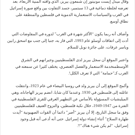
وقال ميدل إيست مونيتور إن شمعون بيريز، الذي وافته المنية الأربعاء، بعد
تعرضه لجلطة دماغية في 13 سبتمبر، جسد التفاوت بين واقع صورة إسرائيل
في الغرب والسياسات الاستعمارية الدموية في فلسطين والمنطقة على
نطاق أوسع.
وأضاف أنه ربما يكون “الأكثر شهرة في الغرب” لدوره في المفاوضات التي
أدت إلى اتفاقات أوسلو عام 1993، التي فاز به، جنبا إلى جنب مع اسحق رابين
وياسر عرفات، على جائزة نوبل للسلام.
واعتبر الموقع أن سجل بيريز لدى الفلسطينيين وجيرانهم في الشرق
الأوسطمنخدمة الاستعمار والفصل العنصري، يختلف كثيرا عن سمعته في
الغرب كـ”حمامة” التي لا تعرف الكلل!.
وألمح الموقع إلى أن بيريز ولد في روسيا البيضاء في عام 1923، وانتقلت
عائلته إلى فلسطين في 1930. وعندما كان شابا، انضم بيريز الهاجاناه، وهي
الميليشيات المسؤولة بالأساس عن التطهير العرقي للقرى الفلسطينية في
الفترة من 1947-1949، خلال نكبة فلسطين، والنزوح العنيف للفلسطينيين
وفق ما سجل التاريخ، إلا أن بيريز “أصر” دائما أن القوات الصهيونية “أيدت
طهارة السلاح” أثناء إنشاء دولة إسرائيل. حتى أنه أدعى أنه قبل وجود
إسرائيل، “لم يكن شيء هناك”!!.