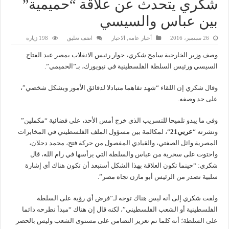
شكري يتحدث عن علاقة “حميمية”
بين عباس والسيسي
26 سبتمبر، 2016
أخبار عامه
,
الاخبار
اضف تعليق
198 زيارة
وصف وزير الخارجية سامح شكري، حوار رئيس الانقلاب بمصر عبد الفتاح
السيسي ورئيس السلطة الفلسطينية في نيويورك، بـ”الحميمي”.
وقال شكري إن اللقاء “شهد تفاهما متبادلا لدقائق الأمور وبشكل شخصي”،
على حد وصفه.
وفي ما يبدو تلميحا للتسريب الذي خرج أمس الأحد، على فضائية “مكملين”
ونشرته “
عربي21
“، لمكالمة بين مسؤول الملف الفلسطيني في المخابرات
المصرية وائل الصفتي، والقيادي المفصول من حركة فتح، محمد دحلان،
واحتوت على سخرية من عباس والسلطة التي يرأسها في رام الله، قال
شكري: “حينما تكون العلاقة بهذا الشكل أستبعد أن تكون هناك أي إشارة
سلبية تصدر من الرئيس أبو مازن تجاه مصر”.
ولفت شكري إلى أنه ليس هناك توجه لـ”فرض أي رؤية على السلطة
الفلسطينية أو الشعب الفلسطيني”، لكنه قال إن هناك “مبدأ نطرحه دائما
على السلطة؛ أنه كلما تم تعزيز التضامن على مستوى الشعب وليس بالحصر