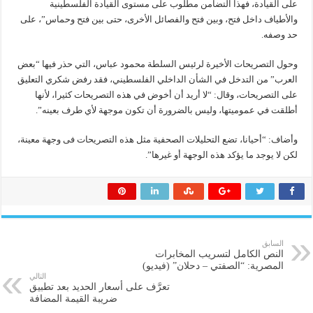
على القيادة، فهذا التضامن مطلوب على مستوى القيادة الفلسطينية
والأطياف داخل فتح، وبين فتح والفصائل الأخرى، حتى بين فتح وحماس”، على
حد وصفه.
وحول التصريحات الأخيرة لرئيس السلطة محمود عباس، التي حذر فيها “بعض
العرب” من التدخل في الشأن الداخلي الفلسطيني، فقد رفض شكري التعليق
على التصريحات، وقال: “لا أريد أن أخوض في هذه التصريحات كثيرا، لأنها
أطلقت في عموميتها، وليس بالضرورة أن تكون موجهة لأي طرف بعينه”.
وأضاف: “أحيانا، تضع التحليلات الصحفية مثل هذه التصريحات فى وجهة معينة،
لكن لا يوجد ما يؤكد هذه الوجهة أو غيرها”.
السابق
النص الكامل لتسريب المخابرات
المصرية: “الصفتي – دحلان” (فيديو)
التالي
تعرَّف على أسعار الحديد بعد تطبيق
ضريبة القيمة المضافة