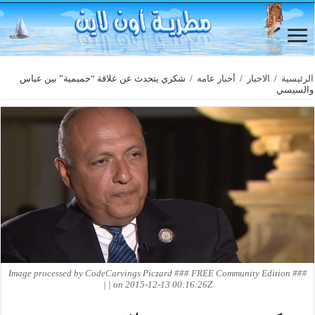
الرئيسية
/
الاخبار
/
أخبار عامه
/
شكري يتحدث عن علاقة “حميمية” بين عباس
والسيسي
Image processed by CodeCarvings Piczard ### FREE Community Edition ###
on 2015-12-13 00:16:26Z | |