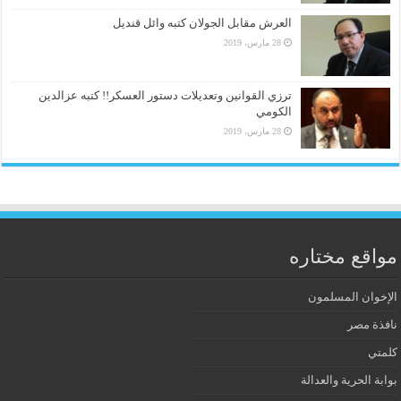
العرش مقابل الجولان كتبه وائل قنديل
28 مارس، 2019
ترزي القوانين وتعديلات دستور العسكر!! كتبه عزالدين
الكومي
28 مارس، 2019
مواقع مختاره
الإخوان المسلمون
نافذة مصر
كلمتي
بوابة الحرية والعدالة