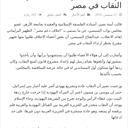
النقاب في مصر
21 سبتمبر، 2016
أهم الأخبار
اضف تعليق
183 زيارة
قالت آمنة نصير، أستاذة الفلسفة الإسلامية والعقيدة بجامعة الأزهر، عضو
مجلس نواب السيسي، عن ما يسمى بـ “ائتلاف دعم مصر”، الظهير البرلماني
لقائد الانقلاب، عبدالفتاح السيسي، أن بعض أعضاء الائتلاف طلبوا منها تجهيز
مقترح بحظر ارتداء النقاب في مصر.
وأشارت إلى أن هؤلاء الأعضاء طلبوا أن يستشهدوا برأيها، وأن يأخذوا
بمشورتها، وأبلغوها بقيام زميل لهم بإعداد مشروع قانون لمنع النقاب، وكان
ردها أنها ستكون أول المساندين له في حالة عرضه للمناقشة بالمجلس،
بحسب تأكيدها.
وزعمت نصير أن النقاب عادة وتشريع يهودي أصر عليه أحبار بني إسرائيل،
حتى إن موسى بن ميمون اعتبر أن المرأة اليهودية إذا خرجت خارج ردهة
البيت دون غطاء الرأس والوجه تخرج من الشريعة اليهودية، وجاء الإسلام
ووجد أن النقاب متجذر في الجزيرة العربية بين القبائل اليهودية والعربية فلم
يرفضه أو يمنعه، وهو عادة منتشرة في الجزيرة العربية دون غيرها، على حد
ادعائها.