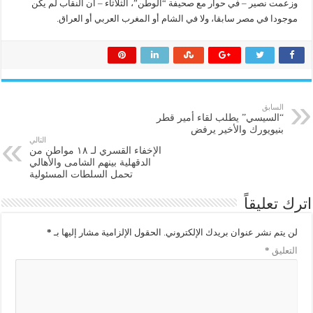
وزعمت نصير – في حوار مع صحيفة “الوطن”، الثلاثاء – أن النقاب لم يكن
موجودا في مصر سابقا، ولا في الشام أو المغرب العربي أو العراق.
السابق
“السيسي” يطلب لقاء أمير قطر
بنيويورك والأخير يرفض
التالي
الإخفاء القسري لـ ١٨ مواطن من
الدقهلية بينهم الشامى والأهالي
تحمل السلطات المسئولية
اترك تعليقاً
لن يتم نشر عنوان بريدك الإلكتروني.
الحقول الإلزامية مشار إليها بـ
*
التعليق
*