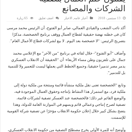
الشركات والمصانع
13 سبتمبر، 2018
أخبار عامه
,
الاخبار
اضف تعليق
65 زيارة
أكد نائب الشعب والقيادي العمالي، صابر أبو الفتوح، أن الرئيس محمد مرسى
كان فى خطته نهضة حقيقية لقطاع العمال ووقف برنامج الخصخصة، مذكرًا
بتصريح الرئيس: “لا خصخصة بعد اليوم.. لا بيع لشركات قطاع الأعمال العام”.
وأضاف “أبو الفتوح”- خلال لقائه في برنامج “من الآخر” مع الإعلامي محمد
جمال على تلفزيون وطن مساء الأربعاء- أن “الحقيقة أن الانقلاب العسكري
يدمر مصر تدميرا حقيقيا، وجميع الخطط التي يعملها ليست للتعمير ولا للتنمية
بل للتدمير”.
وتابع “الخصخصة تعنى نقل ملكية منشأة قائمة ومنتجة من ملكية دولة إلى
ملكية فرد، مع استمرار هذا النشاط بإنتاجه وحقوق العمال الموجودة فيه،
والوضع القائم غير ذلك؛ فالخصخصة عند العسكر تصفية لشركات قائمة،
تصفية لصرح إنتاجي وعمالي قائم ويسهم في الموازنة العامة للدولة، وهذا
يتضح بشكل كبير خلال إعلان حكومة الانقلاب مؤخرًا عن تصفية شركة القومية
للإسمنت.
وأوضح أنه للمرة الأولى يخرج مصطلح التصفية من حكومة الانقلاب العسكري،