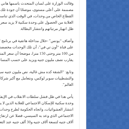
وقالت الوزارة على لسان المتحدث باسمها هاني 
مصممة على أعلى مستوى، موضحًا أن جودة تلك ا
القطاع الخاص من وحدات، في الوقت الذي تناست 
الغلابة من الحصول على وحدة سكنية لا يزيد سع
ظل انهيار مرتباتهم وانتشار البطالة.
وأضاف “يونس” -خلال مداخلة هاتفية في برنامج “ص
على قناة “أون تي في”، أن تلك الوحدات مخصصة
يقارب نصف مليون جنيه ويزيد على حسب المساح
والتشطيبات سوبر لوكس، ونتعامل مع أكبر شركا
العالم”.
يأتي هذا في ظل فشل سلطات الانقلاب في الإيفا
وحدة سكنية للإسكان الاجتماعي للغلابة الذين لا
انتشار العشوائيات، واتجاه الحكومة لطرح وحدات 
آلاف جنيه لتسعة آلاف جنيه و30 ألف جنيه عند التعاقد، و300 جنيه كل شهر.