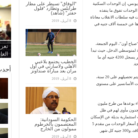
“الوفاق” تسيطر على مطار
يونس، إن الوحدات السكنية
طرابلس وتطارد “فلول
لوحدات تفوق ما ينفذه
حفتر” (شاهد)
فيه سلطات الانقلاب معاناة
8 أبريل، 2019
رها عن خمسة آلاف جنيه في
“الإ
“الم
“متح
باح أون”، اليوم الجمعة،
الط
تعرف
مواط
أمين
الان
 لمتوسطي الدخل، حيث تبدأ
الحر
اقتص
بدي
القض
العا
من 100 متر وحتى 150 مترا، موضحا أن سعر المتر يسجل 4200 جنيه أي ما
الخطيب يجتمع بلاعبي
ة.
الأهلي ولاسارتي في أول
أحدث
مران بعد مباراة صنداونز
وتابع: “الشقة كده مش غالية، نص مليون جنيه سيتم تحصيلهم على 20 سنة،
8 أبريل، 2019
ت الأسانسير على مستوى
ء بوعدها من طرح مليون
 يجدون مأوى لهم في ظل
استثمارية بديلة عن الإسكان
الحكومة السودانية:
المعتصمون بالخرطوم
الاجتماعي الذي وعد به السيسي، فضلا عن ارتفاع أسعار الوحدات من مقدم 5
ممولون من الخارج
8 أبريل، 2019